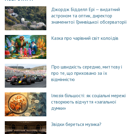
Джордж Бідделл Ері — видатний
астроном та оптик, директор
знаменитої Гринвіцької обсерваторії
Казка про чарівний світ колоїдів
Про швидкість середню, миттєву і
про те, що приховано за їх
відмінністю
Ілюзія більшості: як соціальні мережі
створюють відчуття «загальної
думки»
Звідки береться музика?