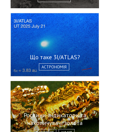
Що таке 3I/ATLAS?
АСТРОНОМІЯ
Рослини-індикатори та
накопичувачі золота