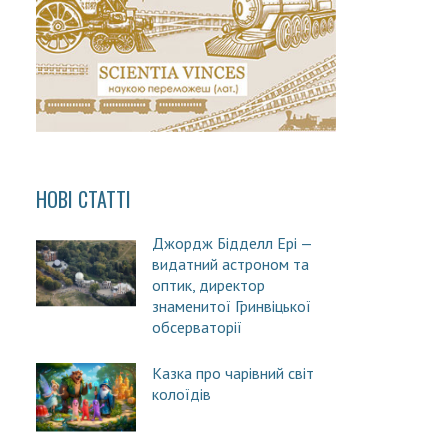
НОВІ СТАТТІ
Джордж Бідделл Ері —
видатний астроном та
оптик, директор
знаменитої Гринвіцької
обсерваторії
Казка про чарівний світ
колоїдів