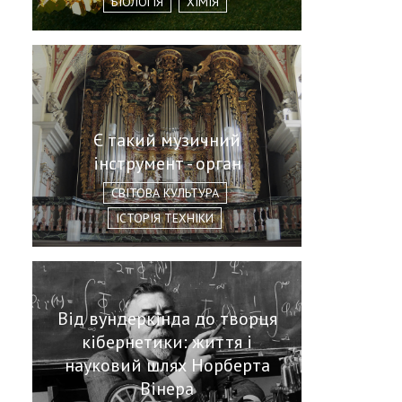
БІОЛОГІЯ
ХІМІЯ
Є такий музичний
інструмент - орган
СВІТОВА КУЛЬТУРА
ІСТОРІЯ ТЕХНІКИ
Від вундеркінда до творця
кібернетики: життя і
науковий шлях Норберта
Вінера