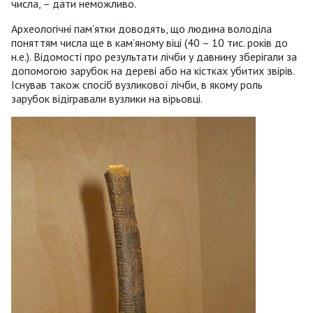
числа, – дати неможливо.
Археологічні пам’ятки доводять, що людина володіла
поняттям числа ще в кам’яному віці (40 – 10 тис. років до
н.е.). Відомості про результати лічби у давнину зберігали за
допомогою зарубок на дереві або на кістках убитих звірів.
Існував також спосіб вузликової лічби, в якому роль
зарубок відігравали вузлики на вірьовці.