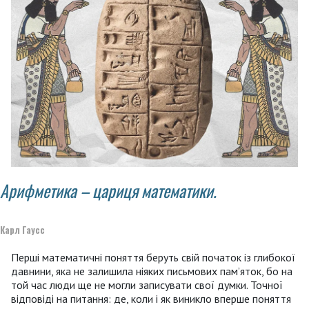
Арифметика – цариця математики.
Карл Гаусс
Перші математичні поняття беруть свій початок із глибокої
давнини, яка не залишила ніяких письмових пам’яток, бо на
той час люди ще не могли записувати свої думки. Точної
відповіді на питання: де, коли і як виникло вперше поняття