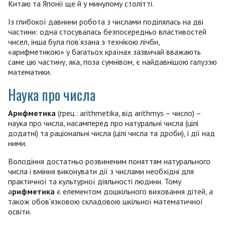
Китаю та Японії ще й у минулому столітті.
Із глибокої давнини робота з числами поділялась на дві
частини: одна стосувалась безпосередньо властивостей
чисел, інша була пов’язана з технікою лічби,
«арифметикою» у багатьох країнах зазвичай вважають
саме цю частину, яка, поза сумнівом, є найдавнішою галуззю
математики.
Наука про числа
Арифметика
(грец.: arithmetika, від arithmys – число) –
наука про числа, насамперед про натуральні числа (цілі
додатні) та раціональні числа (цілі числа та дроби), і дії над
ними.
Володіння достатньо розвиненим поняттям натурального
числа і вміння виконувати дії з числами необхідні для
практичної та культурної діяльності людини. Тому
а
рифметика
є елементом дошкільного виховання дітей, а
також обов’язковою складовою шкільної математичної
освіти.