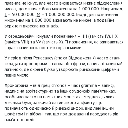
правила не існує, але часто вживається нижнє підкреслення
числа, що означає його множення на 1 000 000. Наприклад,
L
= 50 000 000,
М
= 1 000 000 000. Іноді для позначення
множення на 1 000 000 вживають не нижнє, а подвійне
верхнє підкреслення знаків.
У середньовіччі існували позначення – ІІІІ (замість IV), ІІХ
(замість VIII) та VV (замість Х). Ті позначення, які вживаються
зараз, називають пост-вікторіанськими.
У період після Ренесансу (епохи Відродження) часто стали
складати хронограми – слова або фрази, написані зазвичай
латиною, де окремі букви утворюють римськими цифрами
певне число.
Хронограма – (від грец. chronos – час і gramma – запис),
надпис на архітектурних та інших художніх пам’ятниках,
особливо часто на пам’ятних монетах і медалях, в яких
декілька букв, зазвичай латинського алфавіту, що
позначають одночасно й римські цифри, виділені іншим
шрифтом і підібрані так, що при додаванні передають рік
пам’ятної події.