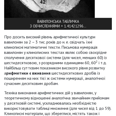
ВАВИЛОНСЬКА ТАБЛИЧКА
З ОБЧИСЛЕННЯМИ = 1.41421296…
Про досить високий рівень арифметичної культури
вавилонян за 2 – 3 тис. років до н. е. свідчать їхні
клинописні математичні тексти. Письмова нумерація
вавилонян у клинописних текстах являє собою своєрідне
сполучення десяткової системи (для чисел, менших 60) із
2
шестидесятковою, з розрядними одиницями 60, 60
і т.д.
Найбільш суттєвим показником високого рівня розвитку
а
рифметики є вживання
шестидесяткових дробів із
поширенням на них тієї ж системи нумерації, аналогічної
сучасним десятковим дробам.
Техніка виконання арифметичних дій у вавилонян, у
теоретичному відношенні аналогічна звичайним прийомам
у десятковій системі, ускладнювалась необхідністю
використовувати таблиці множення (для чисел від 1 до 59).
Клинописні матеріали, що збереглися, містять також і