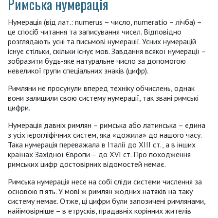
Римська нумерація
Нумерація (від лат.: numerus – число, numeratio – лічба) –
це спосіб читання та записування чисел. Відповідно
розглядають усні та письмові нумерації. Усних нумерацій
існує стільки, скільки існує мов. Завдання всякої нумерації –
зобразити будь-яке натуральне число за допомогою
невеликої групи спеціальних знаків (цифр).
Римляни не просунули вперед техніку обчислень, однак
вони залишили свою систему нумерації, так звані римські
цифри.
Нумерація давніх римлян – римська або латинська – єдина
з усіх ієрогліфічних систем, яка «дожила» до нашого часу.
Така нумерація переважала в Італії до XIII ст., а в інших
країнах Західної Європи – до XVI ст. Про походження
римських цифр достовірних відомостей немає.
Римська нумерація несе на собі сліди системи числення за
основою п’ять. У мові ж римлян жодних натяків на таку
систему немає. Отже, ці цифри були запозичені римлянами,
найімовірніше – в етрусків, прадавніх корінних жителів