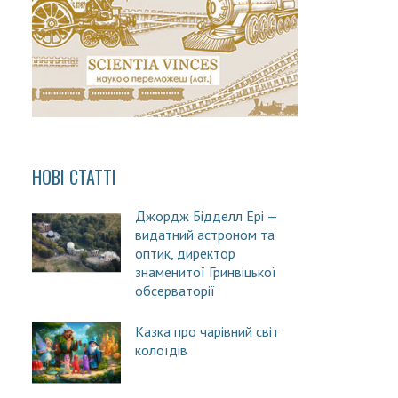
НОВІ СТАТТІ
Джордж Бідделл Ері —
видатний астроном та
оптик, директор
знаменитої Гринвіцької
обсерваторії
Казка про чарівний світ
колоїдів