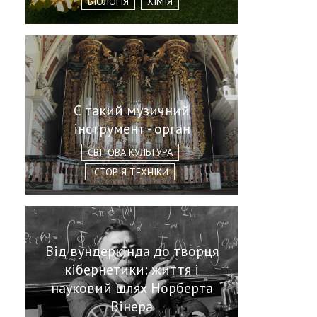
БІОЛОГІЯ
ХІМІЯ
Є такий музичний
інструмент - орган
СВІТОВА КУЛЬТУРА
ІСТОРІЯ ТЕХНІКИ
Від вундеркінда до творця
кібернетики: життя і
науковий шлях Норберта
Вінера