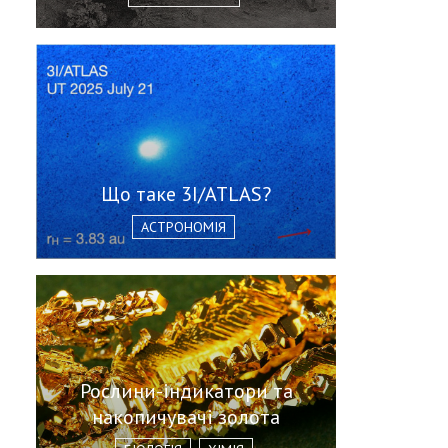
Що таке 3I/ATLAS?
АСТРОНОМІЯ
Рослини-індикатори та
накопичувачі золота