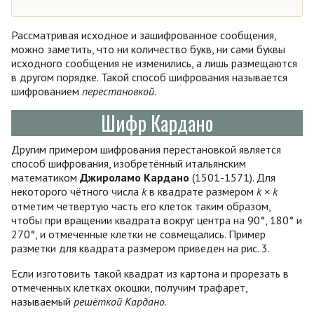
Рассматривая исходное и зашифрованное сообщения,
можно заметить, что ни количество букв, ни сами буквы
исходного сообщения не изменились, а лишь размещаются
в другом порядке. Такой способ шифрования называется
шифрованием
перестановкой
.
Шифр Кардано
Другим примером шифрования перестановкой является
способ шифрования, изобретённый итальянским
математиком
Джироламо Кардано
(1501-1571). Для
некоторого чётного числа
k
в квадрате размером
k
k
×
отметим четвёртую часть его клеток таким образом,
чтобы при вращении квадрата вокруг центра на 90°, 180° и
270°, и отмеченные клетки не совмещались. Пример
разметки для квадрата размером приведен на рис. 3.
Если изготовить такой квадрат из картона и прорезать в
отмеченных клетках окошки, получим трафарет,
называемый
решёткой Кардано
.