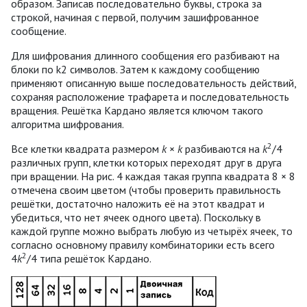
образом. Записав последовательно буквы, строка за
строкой, начиная с первой, получим зашифрованное
сообщение.
Для шифрования длинного сообщения его разбивают на
блоки по k2 символов. Затем к каждому сообщению
применяют описанную выше последовательность действий,
сохраняя расположение трафарета и последовательность
вращения. Решётка Кардано является ключом такого
алгоритма шифрования.
2
Все клетки квадрата размером
k
×
k
разбиваются на
k
/4
различных групп, клетки которых переходят друг в друга
при вращении. На рис. 4 каждая такая группа квадрата 8 × 8
отмечена своим цветом (чтобы проверить правильность
решётки, достаточно наложить её на этот квадрат и
убедиться, что нет ячеек одного цвета). Поскольку в
каждой группе можно выбрать любую из четырёх ячеек, то
согласно основному правилу комбинаторики есть всего
2
4
k
/4 типа решёток Кардано.