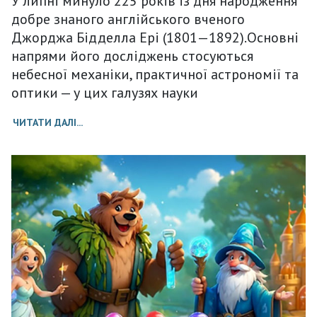
У липні минуло 225 років із дня народження
добре знаного англійського вченого
Джорджа Бідделла Ері (1801—1892).Основні
напрями його досліджень стосуються
небесної механіки, практичної астрономії та
оптики — у цих галузях науки
ЧИТАТИ ДАЛІ...