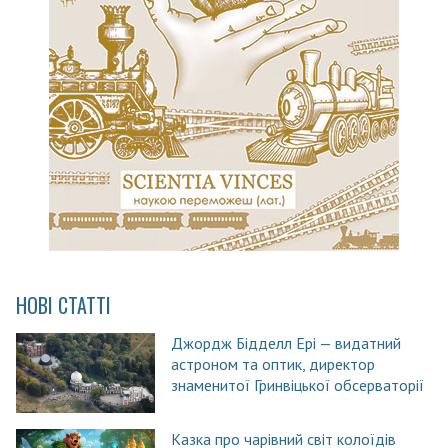
НОВІ СТАТТІ
Джордж Бідделл Ері — видатний
астроном та оптик, директор
знаменитої Гринвіцької обсерваторії
Казка про чарівний світ колоїдів