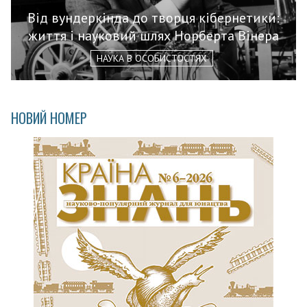
Від вундеркінда до творця кібернетики:
життя і науковий шлях Норберта Вінера
НАУКА В ОСОБИСТОСТЯХ
НОВИЙ НОМЕР