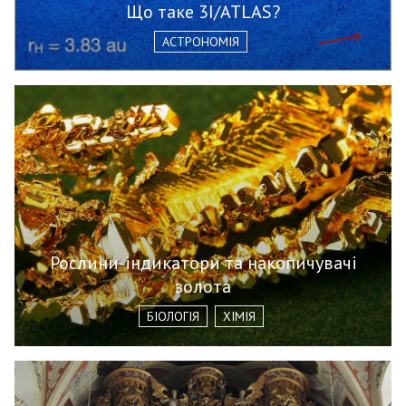
Що таке 3I/ATLAS?
АСТРОНОМІЯ
Рослини-індикатори та накопичувачі
золота
БІОЛОГІЯ
ХІМІЯ