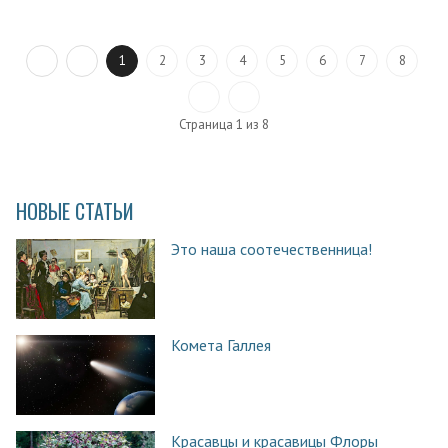
1
2
3
4
5
6
7
8
Страница 1 из 8
НОВЫЕ СТАТЬИ
Это наша соотечественница!
Комета Галлея
Красавцы и красавицы Флоры