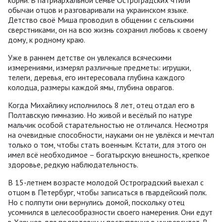
корни. В патриархальной семье Остроградских чтили
обычаи отцов и разговаривали на украинском языке.
Детство своё Миша проводил в общении с сельскими
сверстниками, он на всю жизнь сохранил любовь к своему
дому, к родному краю.
Уже в раннем детстве он увлекался всяческими
измерениями, измерял различные предметы: игрушки,
телеги, деревья, его интересовала глубина каждого
колодца, размеры каждой ямы, глубина оврагов.
Когда Михайлику исполнилось 8 лет, отец отдал его в
Полтавскую гимназию. Но живой и весёлый по натуре
мальчик особой старательностью не отличался. Несмотря
на очевидные способности, науками он не увлёкся и мечтал
только о том, чтобы стать военным. Кстати, для этого он
имел всё необходимое – богатырскую внешность, крепкое
здоровье, редкую наблюдательность.
В 15-летнем возрасте молодой Остроградский выехал с
отцом в Петербург, чтобы записаться в гвардейский полк.
Но с полпути они вернулись домой, поскольку отец
усомнился в целесообразности своего намерения. Они едут