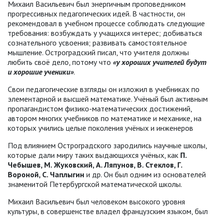
Михаил Васильевич был энергичным проповедником
прогрессивных педагогических идей. В частности, он
рекомендовал в учебном процессе соблюдать следующие
требования: возбуждать у учащихся интерес; добиваться
сознательного усвоения; развивать самостоятельное
мышление. Остроградский писал, что учителя должны
любить своё дело, потому что
«у хороших учителей будут
и хорошие ученики»
.
Свои педагогические взгляды он изложил в учебниках по
элементарной и высшей математике. Учёный был активным
пропагандистом физико-математических достижений,
автором многих учебников по математике и механике, на
которых учились целые поколения учёных и инженеров
Под влиянием Остроградского зародились научные школы,
которые дали миру таких выдающихся учёных, как
П.
Чебышев, М. Жуковский, А. Ляпунов, В. Стеклов, Г.
Вороной, С. Чаплыгин
и др. Он был одним из основателей
знаменитой Петербургской математической школы.
Михаил Васильевич был человеком высокого уровня
культуры, в совершенстве владел французским языком, был