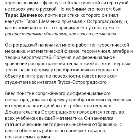
хорошо знаком с французской классической литературой,
не говоря уже о русской. Но любимым его поэтом был
Тарас Шевченко
, почти все стихи которого он знал
наизусть. Тарас Шевченко приезжал к Остроградскому, и,
как вспоминал поэт, тот принимал его у себя дома
«с
распростёртыми объятиями, как своего семьянина»
.
Остроградский напечатал много работ по теоретической
механике, математической физике, теории чисел, алгебре и
теории вероятностей. Получил дифференциальное
уравнение распространения тепла в жидкостях и твёрдых
телах, нашёл формулу преобразования интеграла по
объёму в интеграл по поверхности, известного всем
студентам как интеграл Гаусса-Остроградского.
Ввёл понятие сопряжённого дифференциального
оператора, доказал формулу преобразования переменных
интегрирования в двойных и тройных интегралах.
Доказательства Остроградского приводятся теперь во
всех учебниках высшей математики. Он занимался
статистическими методами вычисления отбраковки, с
целью облегчить работы по проверке товаров,
поставляемых армии.