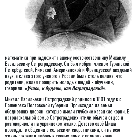
математики принадлежит нашему соотечественнику Михаилу
Васильевичу Остроградскому. Он был избран членом Туринской,
Петербургской, Римской, Американской и Французской академий
наук, а слава этого учёного в России была столь велика, что
родители, желая поощрить молодых людей к обучению,
говорили:
«Учись, и будешь, как Остроградский»
.
Михаил Васильевич Остроградский родился в 1801 году в с.
Пашеновка Полтавской губернии. Происходил из семьи
обедневших дворян, которые имели глубокие казацкие корни. В
патриархальной семье Остроградских чтили обычаи отцов и
разговаривали на украинском языке. Детство своё Миша
проводил в общении с сельскими сверстниками, он на всю
жизнь сохранил любовь к своему дому, к родному краю.