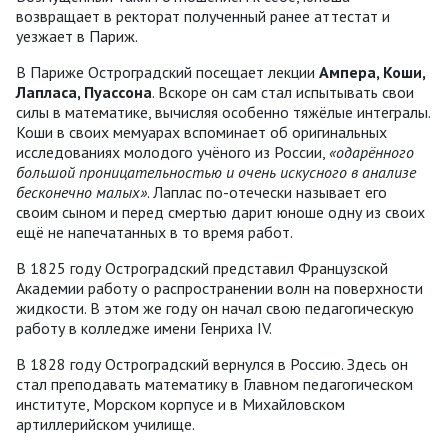
возвращает в ректорат полученный ранее аттестат и
уезжает в Париж.
В Париже Остроградский посещает лекции
Ампера, Коши,
Лапласа, Пуассона
. Вскоре он сам стал испытывать свои
силы в математике, вычисляя особенно тяжёлые интегралы.
Коши в своих мемуарах вспоминает об оригинальных
исследованиях молодого учёного из России,
«одарённого
большой проницательностью и очень искусного в анализе
бесконечно малых»
. Лаплас по-отечески называет его
своим сыном и перед смертью дарит юноше одну из своих
ещё не напечатанных в то время работ.
В 1825 году Остроградский представил Французской
Академии работу о распространении волн на поверхности
жидкости. В этом же году он начал свою педагогическую
работу в колледже имени Генриха IV.
В 1828 году Остроградский вернулся в Россию. Здесь он
стал преподавать математику в Главном педагогическом
институте, Морском корпусе и в Михайловском
артиллерийском училище.