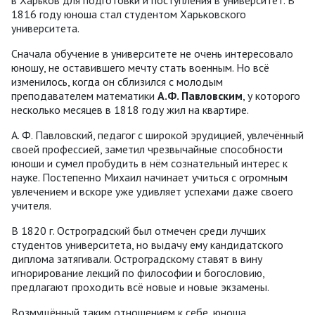
в Харьков для подготовки и поступления в университет. В
1816 году юноша стал студентом Харьковского
университета.
Сначала обучение в университете не очень интересовало
юношу, не оставившего мечту стать военным. Но всё
изменилось, когда он сблизился с молодым
преподавателем математики
А.Ф. Павловским
, у которого
несколько месяцев в 1818 году жил на квартире.
А. Ф. Павловский, педагог с широкой эрудицией, увлечённый
своей профессией, заметил чрезвычайные способности
юноши и сумел пробудить в нём сознательный интерес к
науке. Постепенно Михаил начинает учиться с огромным
увлечением и вскоре уже удивляет успехами даже своего
учителя.
В 1820 г. Остроградский был отмечен среди лучших
студентов университета, но выдачу ему кандидатского
диплома затягивали. Остроградскому ставят в вину
игнорирование лекций по философии и богословию,
предлагают проходить всё новые и новые экзамены.
Возмущённый таким отношением к себе, юноша