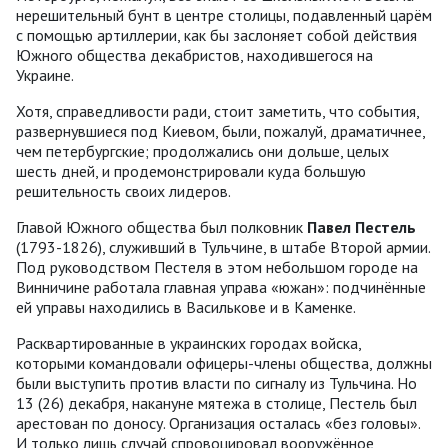
нерешительный бунт в центре столицы, подавленный царём
с помощью артиллерии, как бы заслоняет собой действия
Южного общества декабристов, находившегося на
Украине.
Хотя, справедливости ради, стоит заметить, что события,
развернувшиеся под Киевом, были, пожалуй, драматичнее,
чем петербургские; продолжались они дольше, целых
шесть дней, и продемонстрировали куда большую
решительность своих лидеров.
Главой Южного общества был полковник
Павел Пестель
(1793-1826), служивший в Тульчине, в штабе Второй армии.
Под руководством Пестеля в этом небольшом городе на
Винничине работала главная управа «южан»: подчинённые
ей управы находились в Василькове и в Каменке.
Расквартированные в украинских городах войска,
которыми командовали офицеры-члены общества, должны
были выступить против власти по сигналу из Тульчина. Но
13 (26) декабря, накануне мятежа в столице, Пестель был
арестован по доносу. Организация осталась «без головы».
И только лишь случай спровоцировал вооружённое