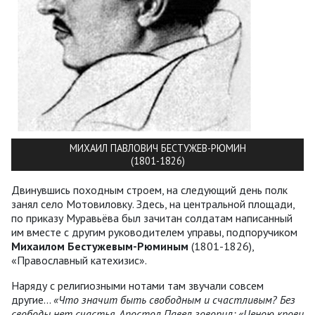
МИХАИЛ ПАВЛОВИЧ БЕСТУЖЕВ-РЮМИН
(1801-1826)
Двинувшись походным строем, на следующий день полк
занял село Мотовиловку. Здесь, на центральной площади,
по приказу Муравьёва был зачитан солдатам написанный
им вместе с другим руководителем управы, подпоручиком
Михаилом Бестужевым-Рюминым
(1801-1826),
«Православный катехизис».
Наряду с религиозными нотами там звучали совсем
другие…
«Что значит быть свободным и счастливым? Без
свободы нет счастья. Апостол Павел говорил: «Ценою крови