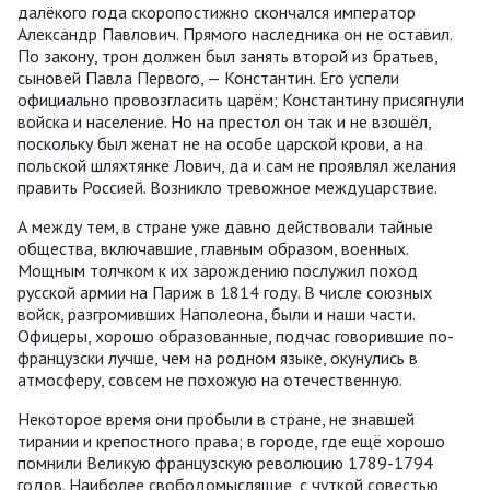
далёкого года скоропостижно скончался император
Александр Павлович. Прямого наследника он не оставил.
По закону, трон должен был занять второй из братьев,
сыновей Павла Первого, — Константин. Его успели
официально провозгласить царём; Константину присягнули
войска и население. Но на престол он так и не взошёл,
поскольку был женат не на особе царской крови, а на
польской шляхтянке Лович, да и сам не проявлял желания
править Россией. Возникло тревожное междуцарствие.
А между тем, в стране уже давно действовали тайные
общества, включавшие, главным образом, военных.
Мощным толчком к их зарождению послужил поход
русской армии на Париж в 1814 году. В числе союзных
войск, разгромивших Наполеона, были и наши части.
Офицеры, хорошо образованные, подчас говорившие по-
французски лучше, чем на родном языке, окунулись в
атмосферу, совсем не похожую на отечественную.
Некоторое время они пробыли в стране, не знавшей
тирании и крепостного права; в городе, где ещё хорошо
помнили Великую французскую революцию 1789-1794
годов. Наиболее свободомыслящие, с чуткой совестью