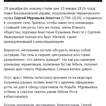
29 декабря (по новому стилю уже 10 января 1826 года)
глава Васильковской управы, подполковник Черниговского
полка
Сергей Муравьёв-Апостол
(1796-1826), отправился
в соседнее село Трилесы, чтобы навестить командира
стоявшей там роты того же полка, члена Южного
общества, поручика Анастасия Кузьмина. Вместе с Сергеем
Ивановичем поехал его брат Матвей, также
принадлежавший к революционерам.
Вероятно, мятежники хотели обсудить между собой
ситуацию. Пестель в тюрьме, центральное восстание
разгромлено: что делать дальше?.. Но как раз накануне
командир черниговцев, полковник Густав Гебель, получил
приказ арестовать Муравьёвых. Слежка велась давно…
Этот арест Гебель попытался произвести на квартире
Кузьмина,однако хозяин, вместе с другими офицерами
роты, не дал в обиду соратников по борьбе. Муравьёвых
отбили, в схватке тяжело ранив Гебеля. Рота
взбунтовалась.
Будучи человеком, несомненно, благородным, Сергей