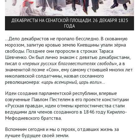
ДЕКАБРИСТЫ НА СЕНАТСКОЙ ПЛОЩАДИ. 26 ДЕКАБРЯ 1825
ГОДА
…Дело декабристов не пропало бесследно. В скованную
морозом, залитую кровью землю Киевщины упали зёрна
свободы. Позднее они проросли в строках Тараса
Шевченко. Он был лично знаком с девятью декабристами,
писал о
«первых русских благовестителях свободы»
, а в
знаменитой поэме «Сон», ему самому стоившей многих лет
николаевской солдатчины, назвал сосланного
революционера:
«царь всемирный, царь воли»
…
Идеи создания парламентской республики, впервые
озвученные Павлом Пестелем в его проекте конституции
«Русская правда», идеи отмены крепостничества стали
ведущими для членов созданного в 1846 году Кирилло-
Мефодиевского братства.
Вспомним сегодня и мы о героях, отдавших жизнь за
лучшее будущее своей земли.