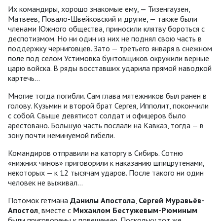
Их командиры, хорошо знакомые ему, — Тизенгаузен,
Матвеев, Повало-Швейковский и другие, — также были
членами Южного общества, приносили клятву бороться с
деспотизмом. Но ни один из них не поднял свою часть в
поддержку черниговцев. Зато — третьего января в снежном
поле под селом Устимовка бунтовщиков окружили верные
царю войска. В ряды восставших ударила прямой наводкой
картечь…
Многие тогда погибли. Сам глава мятежников был ранен в
голову. Кузьмин и второй брат Сергея, Ипполит, покончили
с собой. Свыше девятисот солдат и офицеров было
арестовано. Большую часть послали на Кавказ, тогда — в
зону почти неминуемой гибели.
Командиров отправили на каторгу в Сибирь. Сотню
«нижних чинов» приговорили к наказанию шпицрутенами,
некоторых — к 12 тысячам ударов. После такого ни один
человек не выживал…
Потомок гетмана
Данилы Апостола
,
Сергей Муравьёв-
Апостол
, вместе с
Михаилом Бестужевым-Рюминым
были приговорены к повешению. Поскольку тот же