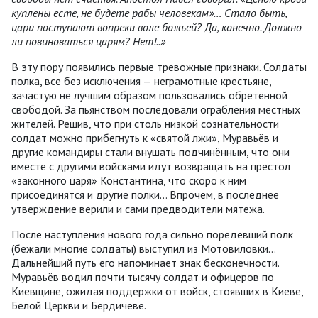
куплены есте, не будете рабы человекам»… Стало быть,
цари поступают вопреки воле божьей? Да, конечно. Должно
ли повиноваться царям? Нет!..»
В эту пору появились первые тревожные признаки. Солдаты
полка, все без исключения — неграмотные крестьяне,
зачастую не лучшим образом пользовались обретённой
свободой. За пьянством последовали ограбления местных
жителей. Решив, что при столь низкой сознательности
солдат можно прибегнуть к «святой лжи», Муравьёв и
другие командиры стали внушать подчинённым, что они
вместе с другими войсками идут возвращать на престол
«законного царя» Константина, что скоро к ним
присоединятся и другие полки… Впрочем, в последнее
утверждение верили и сами предводители мятежа.
После наступления нового года сильно поредевший полк
(бежали многие солдаты) выступил из Мотовиловки…
Дальнейший путь его напоминает знак бесконечности.
Муравьёв водил почти тысячу солдат и офицеров по
Киевщине, ожидая поддержки от войск, стоявших в Киеве,
Белой Церкви и Бердичеве.