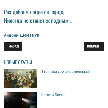
Раз добром согретое серце,
Никогда не станет холодным!..
Андрей ДМИТРУК
ПРЕДЫДУЩИЙ: СЛОВО РЕДАКТОРА
СЛЕДУЮЩИЙ:
НАЗАД
ВПЕРЕД
НОВЫЕ СТАТЬИ
Это наша соотечественница!
Комета Галлея