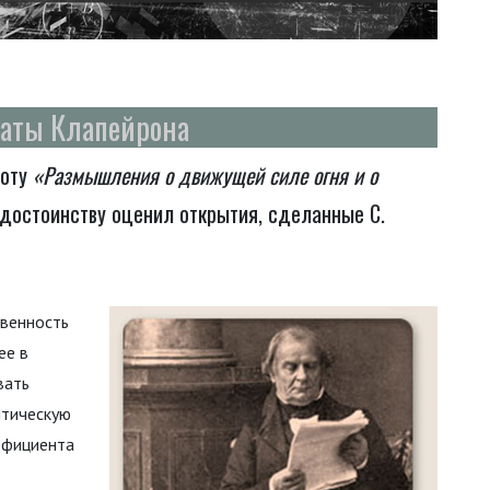
таты Клапейрона
боту
«Размышления о движущей силе огня и о
достоинству оценил открытия, сделанные С.
венность
ее в
вать
итическую
ффициента