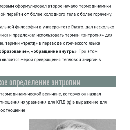
первым сформулировал второе начало термодинамики
бой перейти от более холодного тела к более горячему.
ральной философии в университете Глазго, дал несколько
ики и предложил использовать термин «энтропия» для
ше, термин
«τροπη»
в переводе с греческого языка
образование»
,
«обращение внутрь»
. При этом
 и является мерой превращения тепловой энергии в
кое определение энтропии
 термодинамической величине, которую он назвал
отношения из уравнения для КПД (
η
) в выражение для
 соотношение