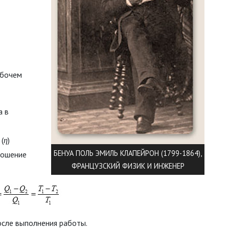
абочем
а в
(
η
)
БЕНУА ПОЛЬ ЭМИЛЬ КЛАПЕЙРОН (1799-1864),
ношение
ФРАНЦУЗСКИЙ ФИЗИК И ИНЖЕНЕР
осле выполнения работы.