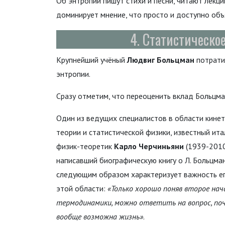
Об энтропии пишут стихи и песни, читают лекции
доминирует мнение, что просто и доступно объ
4. Статистическо
Крупнейший учёный
Людвиг Больцман
потратил
энтропии.
Сразу отметим, что переоценить вклад Больцма
Один из ведущих специалистов в области кине
теории и статистической физики, известный ита
физик-теоретик
Карло Черчиньяни
(1939-2010
написавший биографическую книгу о Л. Больцман
следующим образом характеризует важность ег
этой области:
«Только хорошо поняв второе нач
термодинамики, можно ответить на вопрос, по
вообще возможна жизнь»
.