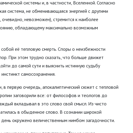
мической системы и, в частности, Вселенной. Согласно
ая система, не обменивающаяся энергией с другими
, очевидно, невозможен), стремится к наиболее
остоянию, обладающему максимально возможным
 собой её тепловую смерть. Споры о неизбежности
пор. При этом трудно сказать, что больше движет
дойти до самой сути и выяснить истинную судьбу
 инстинкт самосохранения.
и, в первую очередь, апокалиптический сюжет с тепловой
ропии заговорили все: от философов и теологов до
аждый вкладывал в это слово свой смысл. Из чисто
атилась в обыденное слово. В сознании широкой
й день окружено величественным нимбом загадочности.