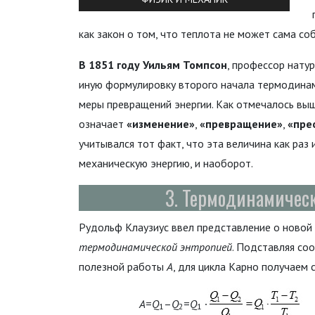
как закон о том, что теплота не может сама со
В 1851 году Уильям Томпсон
, профессор нату
иную формулировку второго начала термодинам
меры превращений энергии. Как отмечалось вы
означает
«изменение»
,
«превращение»
,
«пре
учитывался тот факт, что эта величина как раз
механическую энергию, и наоборот.
3. Термодинамичес
Рудольф Клаузиус ввел представление о новой
термодинамической энтропией
. Подставляя со
полезной работы
A
, для цикла Карно получаем
A
=
Q
–
Q
=
Q
∙
1
2
1