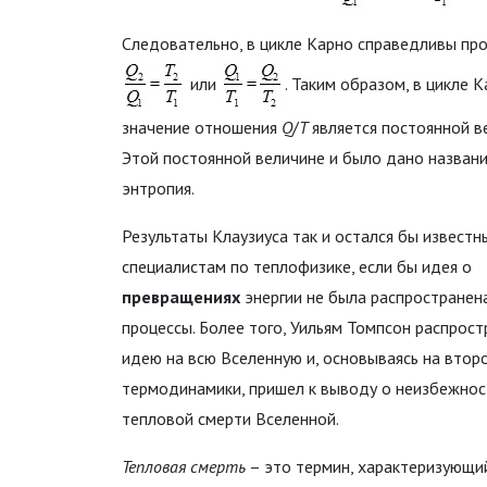
Следовательно, в цикле Карно справедливы пр
или
. Таким образом, в цикле 
значение отношения
Q
/
T
является постоянной в
Этой постоянной величине и было дано назван
энтропия.
Результаты Клаузиуса так и остался бы извест
специалистам по теплофизике, если бы идея о
превращениях
энергии не была распространена
процессы. Более того, Уильям Томпсон распрост
идею на всю Вселенную и, основываясь на втор
термодинамики, пришел к выводу о неизбежнос
тепловой смерти Вселенной.
Тепловая смерть
– это термин, характеризующи