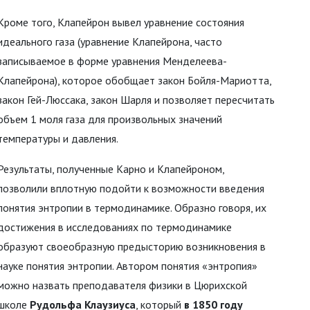
Кроме того, Клапейрон вывел уравнение состояния
идеального газа (уравнение Клапейрона, часто
записываемое в форме уравнения Менделеева-
Клапейрона), которое обобщает закон Бойля-Мариотта,
закон Гей-Люссака, закон Шарля и позволяет пересчитать
объем 1 моля газа для произвольных значений
температуры и давления.
Результаты, полученные Карно и Клапейроном,
позволили вплотную подойти к возможности введения
понятия энтропии в термодинамике. Образно говоря, их
достижения в исследованиях по термодинамике
образуют своеобразную предысторию возникновения в
науке понятия энтропии. Автором понятия «энтропия»
можно назвать преподавателя физики в Цюрихской
школе
Рудольфа Клаузиуса
, который
в 1850 году