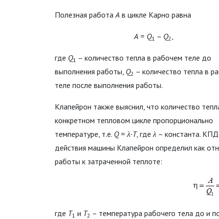
Полезная работа
A
в цикле Карно равна
A
=
Q
–
Q
,
1
2
где
Q
– количество тепла в рабочем теле до
1
выполнения работы,
Q
– количество тепла в р
2
теле после выполнения работы.
Клапейрон также выяснил, что количество тепл
конкретном тепловом цикле пропорционально
температуре, т.е.
Q
=
λ
∙
T
, где
λ
– константа. КПД 
действия машины Клапейрон определил как от
работы к затраченной теплоте:
где
T
и
T
– температура рабочего тела до и п
1
2