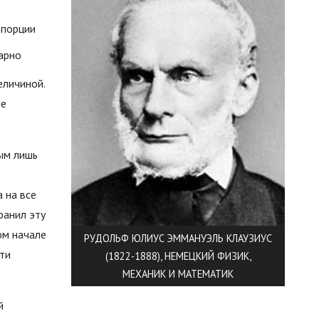
опорции
Карно
еличиной.
ие
ным лишь
 на все
ранил эту
ом начале
РУДОЛЬФ ЮЛИУС ЭММАНУЭЛЬ КЛАУЗИУС
ти
(1822-1888), НЕМЕЦКИЙ ФИЗИК,
МЕХАНИК И МАТЕМАТИК
й