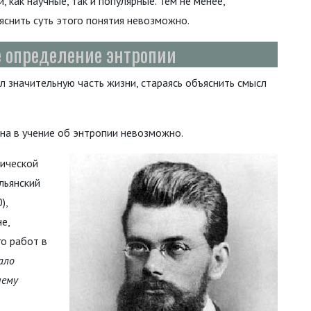
, как научные, так и популярные. Тем не менее,
яснить суть этого понятия невозможно.
е определение энтропии
 значительную часть жизни, стараясь объяснить смысл
на в учение об энтропии невозможно.
тической
льянский
),
е,
о работ в
ало
чему