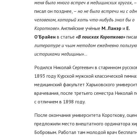
меня было много встреч в медицинских кругах,
–
писал он позднее, –
но не было встречи ни с од
человеком, который хоть что-нибудь знал бы о
Короткове»
. Английские учёные
М. Ланэр
и
Е.
О’Брайен
в статье
«В поисках Короткова»
писа
литературе и чьим методом ежедневно пользую
историками медицины»
...
Родился Николай Сергеевич в старинном русском
1893 году Курской мужской классической гимна
медицинский факультет Харьковского университ
врачевания, после третьего семестра Николай п
с отличием в 1898 году.
После окончания университета Короткову, оцен
предложили место внештатного ординатора хир
Бобровым. Работал там молодой врач бесплатн