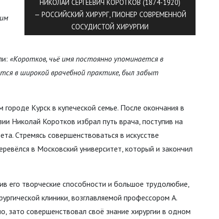
НИКОЛАЙ СЕРГЕЕВИЧ КОРОТКОВ (1874-1920)
— РОССИЙСКИЙ ХИРУРГ, ПИОНЕР СОВРЕМЕННОЙ
ним
СОСУДИСТОЙ ХИРУРГИИ
ли:
«Коротков, чьё имя постоянно упоминается в
тся в широкой врачебной практике, был забыт
 городе Курск в купеческой семье. После окончания в
зии Николай Коротков избрал путь врача, поступив на
ета. Стремясь совершенствоваться в искусстве
еревёлся в Московский университет, который и закончил
ив его творческие способности и большое трудолюбие,
ургической клиники, возглавляемой профессором А.
о, зато совершенствовал своё знание хирургии в одном