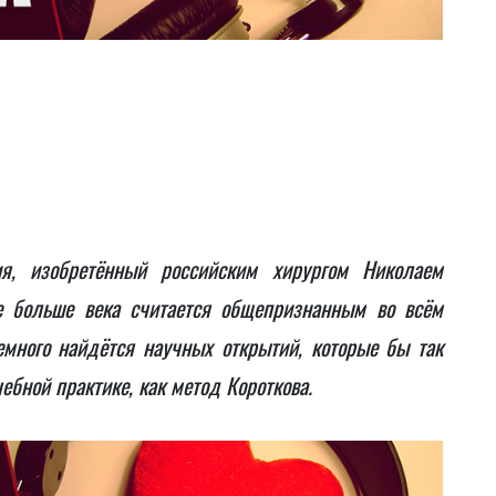
ия, изобретённый российским хирургом Николаем
е больше века считается общепризнанным во всём
много найдётся научных открытий, которые бы так
ебной практике, как метод Короткова.