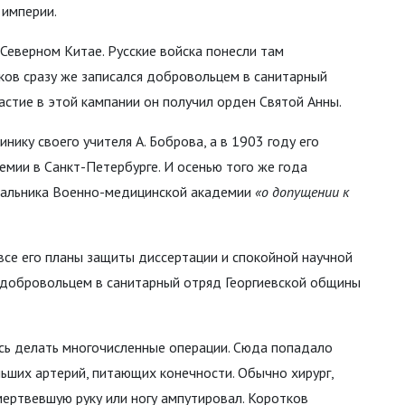
 империи.
 Северном Китае. Русские войска понесли там
ков сразу же записался добровольцем в санитарный
астие в этой кампании он получил орден Святой Анны.
инику своего учителя А. Боброва, а в 1903 году его
емии в Санкт-Петербурге. И осенью того же года
ачальника Военно-медицинской академии
«о допущении к
все его планы защиты диссертации и спокойной научной
 добровольцем в санитарный отряд Георгиевской общины
сь делать многочисленные операции. Сюда попадало
ьших артерий, питающих конечности. Обычно хирург,
мертвевшую руку или ногу ампутировал. Коротков