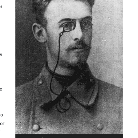
м
ад
е
го
ог