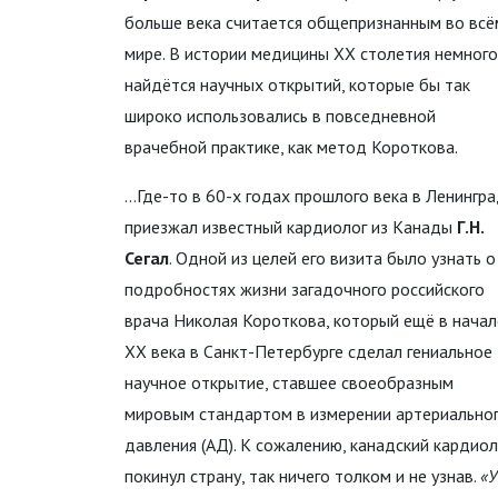
больше века считается общепризнанным во всё
мире. В истории медицины XX столетия немного
найдётся научных открытий, которые бы так
широко использовались в повседневной
врачебной практике, как метод Короткова.
...Где-то в 60-х годах прошлого века в Ленингр
приезжал известный кардиолог из Канады
Г.Н.
Сегал
. Одной из целей его визита было узнать о
подробностях жизни загадочного российского
врача Николая Короткова, который ещё в начал
XX века в Санкт-Петербурге сделал гениальное
научное открытие, ставшее своеобразным
мировым стандартом в измерении артериально
давления (АД). К сожалению, канадский кардиол
покинул страну, так ничего толком и не узнав.
«У