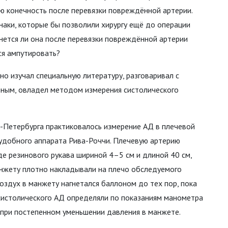
ю конечность после перевязки повреждённой артерии.
наки, которые бы позволили хирургу ещё до операции
нется ли она после перевязки повреждённой артерии
ся ампутировать?
но изучал специальную литературу, разговаривал с
ным, овладел методом измерения систолического
-Петербурга практиковалось измерение АД в плечевой
удобного аппарата Рива-Роччи. Плечевую артерию
е резинового рукава шириной 4–5 см и длиной 40 см,
анжету плотно накладывали на плечо обследуемого
оздух в манжету нагнетался баллоном до тех пор, пока
у систолического АД определяли по показаниям манометра
, при постепенном уменьшении давления в манжете.