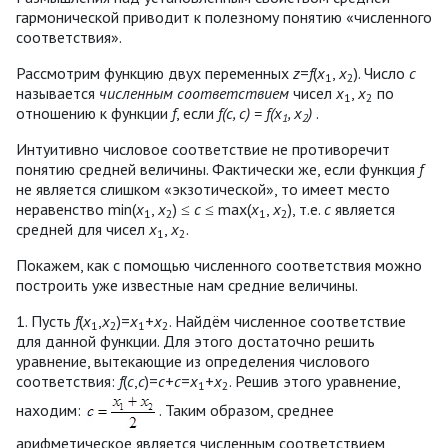
гармонической приводит к полезному понятию «численного
соответствия».
Рассмотрим функцию двух переменных
z
=
f
(
x
,
x
). Число
c
1
2
называется
численным соответствием
чисел
x
,
x
по
1
2
отношению к функции
f
, если
f(c, c) = f(x
, x
)
.
1
2
Интуитивно числовое соответствие не противоречит
понятию средней величины. Фактически же, если функция
f
не является слишком «экзотической», то имеет место
неравенство min(
x
,
x
) ≤
c
≤ max(
x
,
x
), т.е.
c
является
1
2
1
2
средней для чисел
x
,
x
.
1
2
Покажем, как с помощью численного соответствия можно
построить уже известные нам средние величины.
1. Пусть
f
(
x
,
x
)=
x
+
x
. Найдём численное соответствие
1
2
1
2
для данной функции. Для этого достаточно решить
уравнение, вытекающие из определения числового
соответствия:
f
(
c
,
c
)=
c
+
c
=
x
+
x
. Решив этого уравнение,
1
2
находим:
. Таким образом, среднее
арифметическое является численным соответствием