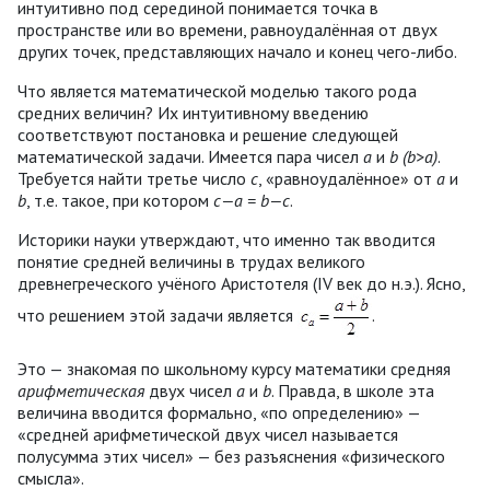
интуитивно под серединой понимается точка в
пространстве или во времени, равноудалённая от двух
других точек, представляющих начало и конец чего-либо.
Что является математической моделью такого рода
средних величин? Их интуитивному введению
соответствуют постановка и решение следующей
математической задачи. Имеется пара чисел
a
и
b
(b>a)
.
Требуется найти третье число
c
, «равноудалённое» от
a
и
b
, т.е. такое, при котором
c—a = b—c
.
Историки науки утверждают, что именно так вводится
понятие средней величины в трудах великого
древнегреческого учёного Аристотеля (IV век до н.э.). Ясно,
что решением этой задачи является
.
Это — знакомая по школьному курсу математики средняя
арифметическая
двух чисел
a
и
b
. Правда, в школе эта
величина вводится формально, «по определению» —
«средней арифметической двух чисел называется
полусумма этих чисел» — без разъяснения «физического
смысла».