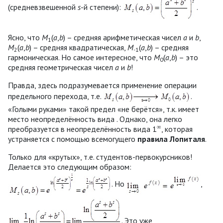
(средневзвешенной
s
-й степени):
.
Ясно, что
M
(
a
,
b
) – средняя арифметическая чисел
a
и
b
,
1
M
(
a
,
b
) – средняя квадратическая,
M
(
a
,
b
) – средняя
2
-
1
гармоническая. Но самое интересное, что
M
(
a
,
b
) – это
0
средняя геометрическая чисел
a
и
b
!
Правда, здесь подразумевается применение операции
предельного перехода, т.е.
.
«Голыми руками» такой предел «не берётся», т.к. имеет
место неопределённость вида . Однако, она легко
∞
преобразуется в неопределённость вида 1
, которая
устраняется с помощью всемогущего
правила Лопиталя
.
Только для «крутых», т.е. студентов-первокурсников!
Делается это следующим образом:
. Но
,
. Это уже