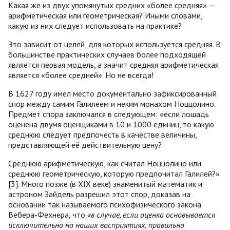
Какая же из двух упомянутых средних «более средняя» —
арифметическая или геометрическая? Иными словами,
какую из них следует использовать на практике?
Это зависит от целей, для которых используется средняя. В
большинстве практических случаев более подходящей
является первая модель, а значит средняя арифметическая
является «более средней». Но не всегда!
В 1627 году имел место документально зафиксированный
спор между самим Галилеем и неким монахом Ноццолино.
Предмет спора заключался в следующем: «если лошадь
оценена двумя оценщиками в 10 и 1000 единиц, то какую
среднюю следует предпочесть в качестве величины,
представляющей её действительную цену?
Среднюю арифметическую, как считал Ноццолино или
среднюю геометрическую, которую предпочитал Галилей?»
[3]. Много позже (в XIX веке) знаменитый математик и
астроном Зайдель разрешил этот спор, доказав на
основании так называемого психофизического закона
Вебера-Фехнера, что
«в случае, если оценка основывается
исключительно на наших восприятиях, правильно