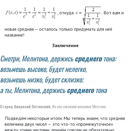
, откуда
. Вот вам и
новая средняя — осталось только придумать для неё
название!
Заключение
Смотри, Мелитона, держись
среднего
тона:
возьмешь высоко, будет нелегко,
возьмешь низко, будет склизко;
а ты, Мелитона, держись
среднего
тона
Старец Амвросий Оптинский.
Из наставлений монахине Мелтоне
Подведём некоторые итоги. Мы теперь знаем, что средняя
величина двух чисел — это что-то «промежуточное»
между этими числами, причём совсем не обязательно,