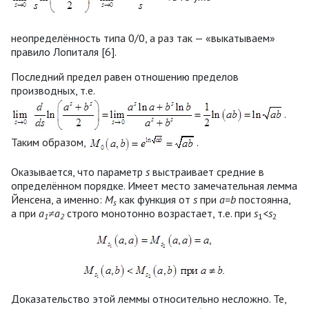
неопределённость типа 0/0, а раз так — «выкатываем»
правило Лопиталя [6].
Последний предел равен отношению пределов
производных, т.е.
.
Таким образом,
.
Оказывается, что параметр
s
выстраивает средние в
определённом порядке. Имеет место замечательная лемма
Йенсена, а именно:
M
как функция от
s
при
a=b
постоянна,
s
а при
a
≠a
строго монотонно возрастает, т.е. при
s
<
s
1
2
1
2
Доказательство этой леммы относительно несложно. Те,