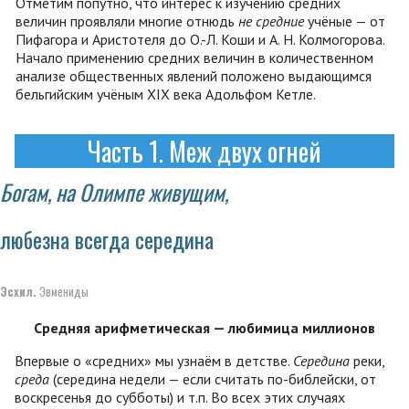
Отметим попутно, что интерес к изучению средних
величин проявляли многие отнюдь
не средние
учёные — от
Пифагора и Аристотеля до О.-Л. Коши и А. Н. Колмогорова.
Начало применению средних величин в количественном
анализе общественных явлений положено выдающимся
бельгийским учёным XIX века Адольфом Кетле.
Часть 1. Меж двух огней
Богам, на Олимпе живущим,
любезна всегда середина
Эсхил.
Эвмениды
Средняя арифметическая — любимица миллионов
Впервые о «средних» мы узнаём в детстве.
Середина
реки,
среда
(середина недели — если считать по-библейски, от
воскресенья до субботы) и т.п. Во всех этих случаях