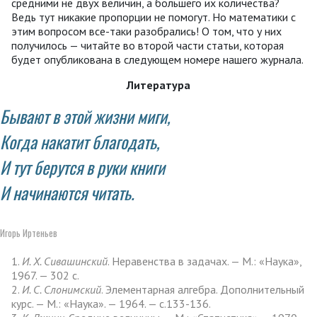
средними не двух величин, а большего их количества?
Ведь тут никакие пропорции не помогут. Но математики с
этим вопросом все-таки разобрались! О том, что у них
получилось — читайте во второй части статьи, которая
будет опубликована в следующем номере нашего журнала.
Литература
Бывают в этой жизни миги,
Когда накатит благодать,
И тут берутся в руки книги
И начинаются читать.
Игорь Иртеньев
1.
И. Х. Сивашинский
. Неравенства в задачах. — М.: «Наука»,
1967. — 302 с.
2.
И. С. Слонимский
. Элементарная алгебра. Дополнительный
курс. — М.: «Наука». — 1964. — с.133-136.