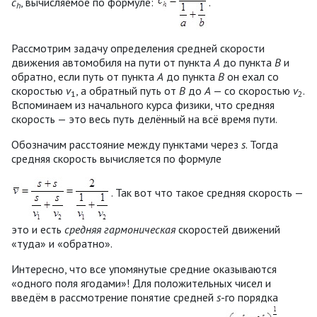
c
, вычисляемое по формуле:
.
h
Рассмотрим задачу определения средней скорости
движения автомобиля на пути от пункта
А
до пункта
В
и
обратно, если путь от пункта
А
до пункта
B
он ехал со
скоростью
v
, а обратный путь от
B
до
A
— со скоростью
v
.
1
2
Вспоминаем из начального курса физики, что средняя
скорость — это весь путь делённый на всё время пути.
Обозначим расстояние между пунктами через
s
. Тогда
средняя скорость вычисляется по формуле
. Так вот что такое средняя скорость —
это и есть
средняя гармоническая
скоростей движений
«туда» и «обратно».
Интересно, что все упомянутые средние оказываются
«одного поля ягодами»! Для положительных чисел и
введём в рассмотрение понятие средней
s
-го порядка