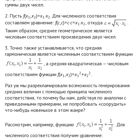
суммы двух чисел.
2. Пусть
f
(
x
,
x
)=
x
·
x
. Для численного соответствия
1
2
1
2
составляем уравнение:
f
(
c
,
c
)=
c
·
c
=
x
·
x
, откуда
.
1
2
Таким образом, среднее геометрическое является
числовым соответствием произведения двух чисел.
3. Точно также устанавливается, что средняя
гармоническая является численным соответствием функции
, а средняя квадратическая — числовым
2
2
соответствием функции
f
(
x
,
x
)=
x
+
x
.
1
2
1
2
Раз уж мы разрекламировали возможность генерирования
средних величин с помощью принципа численного
соответствия, то почему бы нам, действуя по аналогии с
приведенными примерами, не попробовать «соорудить»
что-нибудь новенькое в этом жанре?
Рассмотрим, например, функцию
. Для
численного соответствия получим уравнение: