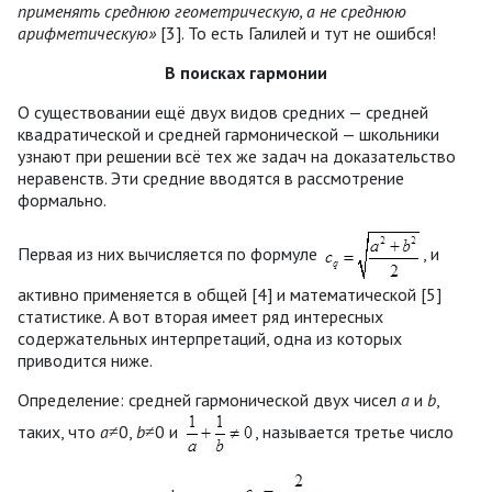
применять среднюю геометрическую, а не среднюю
арифметическую»
[3]. То есть Галилей и тут не ошибся!
В поисках гармонии
О существовании ещё двух видов средних — средней
квадратической и средней гармонической — школьники
узнают при решении всё тех же задач на доказательство
неравенств. Эти средние вводятся в рассмотрение
формально.
Первая из них вычисляется по формуле
, и
активно применяется в общей [4] и математической [5]
статистике. А вот вторая имеет ряд интересных
содержательных интерпретаций, одна из которых
приводится ниже.
Определение: средней гармонической двух чисел
a
и
b
,
таких, что
a
≠0,
b
≠0 и
, называется третье число