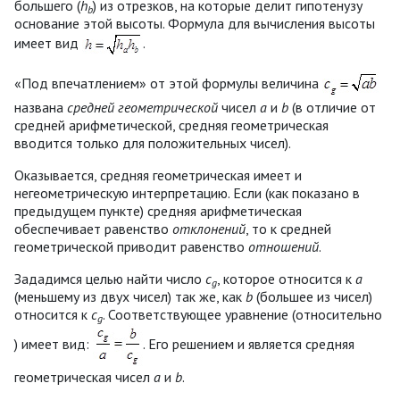
большего (
h
) из отрезков, на которые делит гипотенузу
b
основание этой высоты. Формула для вычисления высоты
имеет вид
.
«Под впечатлением» от этой формулы величина
названа
средней геометрической
чисел
a
и
b
(в отличие от
средней арифметической, средняя геометрическая
вводится только для положительных чисел).
Оказывается, средняя геометрическая имеет и
негеометрическую интерпретацию. Если (как показано в
предыдущем пункте) средняя арифметическая
обеспечивает равенство
отклонений
, то к средней
геометрической приводит равенство
отношений
.
Зададимся целью найти число
c
, которое относится к
a
g
(меньшему из двух чисел) так же, как
b
(большее из чисел)
относится к
c
. Соответствующее уравнение (относительно
g
) имеет вид:
. Его решением и является средняя
геометрическая чисел
a
и
b
.