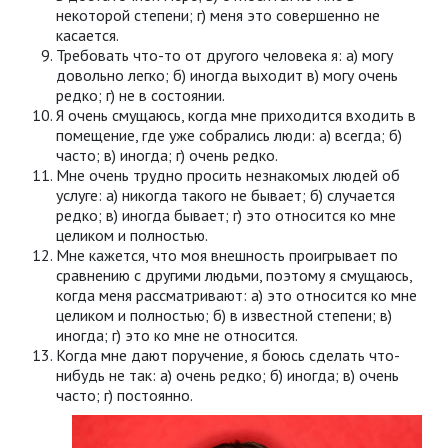
некоторой степени; г) меня это совершенно не
касается.
Требовать что-то от другого человека я: а) могу
довольно легко; б) иногда выходит в) могу очень
редко; г) не в состоянии.
Я очень смущаюсь, когда мне приходится входить в
помещение, где уже собрались люди: а) всегда; б)
часто; в) иногда; г) очень редко.
Мне очень трудно просить незнакомых людей об
услуге: а) никогда такого не бывает; б) случается
редко; в) иногда бывает; г) это относится ко мне
целиком и полностью.
Мне кажется, что моя внешность проигрывает по
сравнению с другими людьми, поэтому я смущаюсь,
когда меня рассматривают: а) это относится ко мне
целиком и полностью; б) в известной степени; в)
иногда; г) это ко мне не относится.
Когда мне дают поручение, я боюсь сделать что-
нибудь не так: а) очень редко; б) иногда; в) очень
часто; г) постоянно.