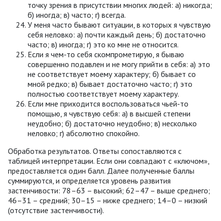
точку зрения в присутствии многих людей: а) никогда;
б) иногда; в) часто; г) всегда.
У меня часто бывают ситуации, в которых я чувствую
себя неловко: а) почти каждый день; б) достаточно
часто; в) иногда; г) это ко мне не относится.
Если я чем-то себя скомпрометирую, я бываю
совершенно подавлен и не могу прийти в себя: а) это
не соответствует моему характеру; б) бывает со
мной редко; в) бывает достаточно часто; г) это
полностью соответствует моему характеру.
Если мне приходится воспользоваться чьей-то
помощью, я чувствую себя: а) в высшей степени
неудобно; б) достаточно неудобно; в) несколько
неловко; г) абсолютно спокойно.
Обработка результатов. Ответы сопоставляются с
таблицей интерпретации. Если они совпадают с «ключом»,
предоставляется один балл. Далее полученные баллы
суммируются, и определяется уровень развития
застенчивости: 78–63 – высокий; 62–47 – выше среднего;
46–31 – средний; 30–15 – ниже среднего; 14–0 – низкий
(отсутствие застенчивости).