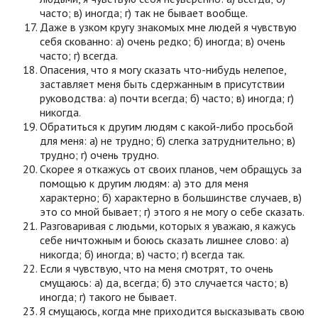
часто; в) иногда; г) так не бывает вообще.
Даже в узком кругу знакомых мне людей я чувствую
себя скованно: а) очень редко; б) иногда; в) очень
часто; г) всегда.
Опасения, что я могу сказать что-нибудь нелепое,
заставляет меня быть сдержанным в присутствии
руководства: а) почти всегда; б) часто; в) иногда; г)
никогда.
Обратиться к другим людям с какой-либо просьбой
для меня: а) не трудно; б) слегка затруднительно; в)
трудно; г) очень трудно.
Скорее я откажусь от своих планов, чем обращусь за
помощью к другим людям: а) это для меня
характерно; б) характерно в большинстве случаев, в)
это со мной бывает; г) этого я не могу о себе сказать.
Разговаривая с людьми, которых я уважаю, я кажусь
себе ничтожным и боюсь сказать лишнее слово: а)
никогда; б) иногда; в) часто; г) всегда так.
Если я чувствую, что на меня смотрят, то очень
смущаюсь: а) да, всегда; б) это случается часто; в)
иногда; г) такого не бывает.
Я смущаюсь, когда мне приходится высказывать свою