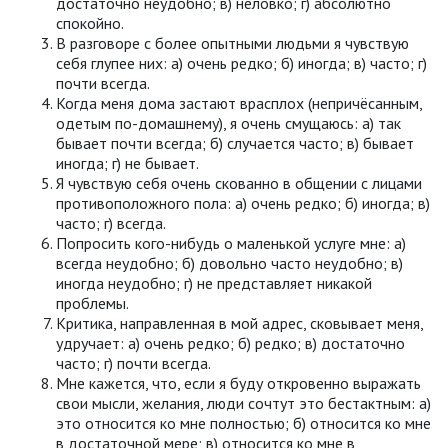
достаточно неудобно; в) неловко; г) абсолютно
спокойно.
В разговоре с более опытными людьми я чувствую
себя глупее них: а) очень редко; б) иногда; в) часто; г)
почти всегда.
Когда меня дома застают врасплох (непричёсанным,
одетым по-домашнему), я очень смущаюсь: а) так
бывает почти всегда; б) случается часто; в) бывает
иногда; г) не бывает.
Я чувствую себя очень скованно в общении с лицами
противоположного пола: а) очень редко; б) иногда; в)
часто; г) всегда.
Попросить кого-нибудь о маленькой услуге мне: а)
всегда неудобно; б) довольно часто неудобно; в)
иногда неудобно; г) не представляет никакой
проблемы.
Критика, направленная в мой адрес, сковывает меня,
удручает: а) очень редко; б) редко; в) достаточно
часто; г) почти всегда.
Мне кажется, что, если я буду откровенно выражать
свои мысли, желания, люди сочтут это бестактным: а)
это относится ко мне полностью; б) относится ко мне
в достаточной мере; в) относится ко мне в