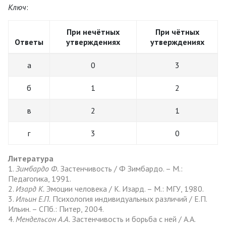
Ключ
:
При нечётных
При чётных
Ответы
утверждениях
утверждениях
а
0
3
б
1
2
в
2
1
г
3
0
Литература
1.
Зимбардо Ф.
Застенчивость / Ф Зимбардо. – М.:
Педагогика, 1991.
2.
Изард К.
Эмоции человека / К. Изард. – М.: МГУ, 1980.
3.
Ильин Е.П.
Психология индивидуальных различий / Е.П.
Ильин. – СПб.: Питер, 2004.
4.
Мендельсон А.А.
Застенчивость и борьба с ней / А.А.