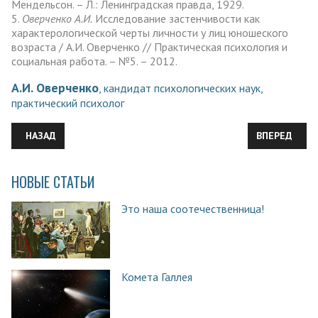
Мендельсон. – Л.: Ленинградская правда, 1929.
5.
Оверченко А.И.
Исследование застенчивости как
характерологической черты личности у лиц юношеского
возраста / А.И. Оверченко // Практическая психология и
социальная работа. – №5. – 2012.
А.И. Оверченко
, кандидат психологических наук,
практический психолог
ПРЕДЫДУЩИЙ: ОБРАЗ ДРАКОНА В МИФОЛОГИИ РАЗЛИЧНЫХ Н
СЛЕДУЮЩИЙ:
НАЗАД
ВПЕРЕД
НОВЫЕ СТАТЬИ
Это наша соотечественница!
Комета Галлея