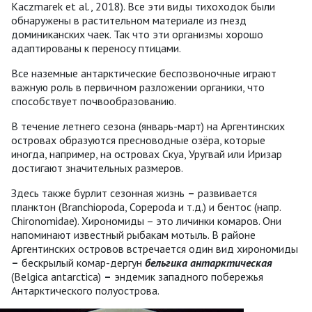
Kaczmarek et al., 2018). Все эти виды тихоходок были
обнаружены в растительном материале из гнезд
доминиканских чаек. Так что эти организмы хорошо
адаптированы к переносу птицами.
Все наземные антарктические беспозвоночные играют
важную роль в первичном разложении органики, что
способствует почвообразованию.
В течение летнего сезона (январь-март) на Аргентинских
островах образуются пресноводные озёра, которые
иногда, например, на островах Скуа, Уругвай или Иризар
достигают значительных размеров.
Здесь также бурлит сезонная жизнь
–
развивается
планктон (Вranchiopoda, Copepoda и т.д.) и бентос (напр.
Chironomidae). Хирономиды – это личинки комаров. Они
напоминают известный рыбакам мотыль. В районе
Аргентинских островов встречается один вид хирономиды
–
бескрылый комар-дергун
бельгика антарктическая
(Belgica antarctica)
–
эндемик западного побережья
Антарктического полуострова.