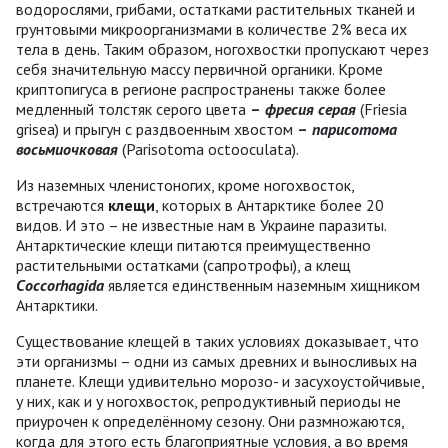
водорослями, грибами, остатками растительных тканей и
грунтовыми микроорганизмами в количестве 2% веса их
тела в день. Таким образом, ногохвостки пропускают через
себя значительную массу первичной органики. Кроме
криптопигуса в регионе распространены также более
медленный толстяк серого цвета
–
фресия серая
(Friesia
grisea) и прыгун с раздвоенным хвостом
–
парисотома
восьмиочковая
(Parisotoma octooculata).
Из наземных членистоногих, кроме ногохвосток,
встречаются
клещи
, которых в Антарктике более 20
видов. И это – не известные нам в Украине паразиты.
Антарктические клещи питаются преимущественно
растительными остатками (сапротрофы), а клещ
Coccorhagida
является единственным наземным хищником
Антарктики.
Существование клещей в таких условиях доказывает, что
эти организмы – одни из самых древних и выносливых на
планете. Клещи удивительно морозо- и засухоустойчивые,
у них, как и у ногохвосток, репродуктивный периоды не
приурочен к определённому сезону. Они размножаются,
когда для этого есть благоприятные условия, а во время