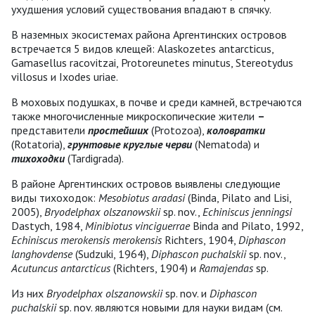
ухудшения условий существования впадают в спячку.
В наземных экосистемах района Аргентинских островов
встречается 5 видов клещей: Alaskozetes antarcticus,
Gamasellus racovitzai, Protoreunetes minutus, Stereotydus
villosus и Ixodes uriae.
В моховых подушках, в почве и среди камней, встречаются
также многочисленные микроскопические жители
–
представители
простейших
(Protozoa),
коловратки
(Rotatoria),
грунтовые круглые черви
(Nematoda) и
тихоходки
(Tardigrada).
В районе Аргентинских островов выявлены следующие
виды тихоходок:
Mesobiotus aradasi
(Binda, Pilato and Lisi,
2005),
Bryodelphax olszanowskii
sp. nov.,
Echiniscus jenningsi
Dastych, 1984,
Minibiotus vinciguerrae
Binda and Pilato, 1992,
Echiniscus merokensis merokensis
Richters, 1904,
Diphascon
langhovdense
(Sudzuki, 1964),
Diphascon puchalskii
sp. nov.,
Acutuncus antarcticus
(Richters, 1904) и
Ramajendas
sp.
Из них
Bryodelphax olszanowskii
sp. nov. и
Diphascon
puchalskii
sp. nov. являются новыми для науки видам (см.