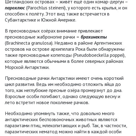
Шетландских островах – живёт ещё один комар-дергун –
парохлюс
(Parochlus steineni), у которого есть крылья, и он
способен к полёту. Этот вид также встречается в
Субантарктике и Южной Америке.
В пресноводных озёрах внимание привлекают
пресноводные жаброногие рачки
–
брахинекты
(Brachinecta granulosa). Недавно в районе Аргентинских
островов на острове архипелага Рока были обнаружены
также пресноводные копеподы (Pseudoboeckella poppei),
которые являются обычными в более северных районах
Морской Антарктики.
Пресноводные рачки Антарктики имеют очень короткий
цикл развития. Ведь им необходимо отложить яйца до
того, как неглубокие пресные озёра промерзнут до дна.
Взрослые особи погибают, однако следующую весну и
лето встретит новое поколение рачков.
Необходимо упомянуть также, что довольно много
антарктических беспозвоночных животных являются
паразитами птиц, млекопитающих и рыб. Так, в частности,
паразитических нематод можно найти в каждой особи