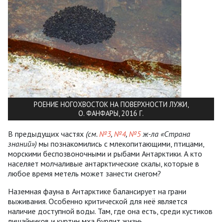
РОЕНИЕ НОГОХВОСТОК НА ПОВЕРХНОСТИ ЛУЖИ,
О. ФАНФАРЫ, 2016 Г.
В предыдущих частях
(см.
№3
,
№4
,
№5
ж-ла «Страна
знаний»)
мы познакомились с млекопитающими, птицами,
морскими беспозвоночными и рыбами Антарктики. А кто
населяет молчаливые антарктические скалы, которые в
любое время метель может занести снегом?
Наземная фауна в Антарктике балансирует на грани
выживания. Особенно критической для неё является
наличие доступной воды. Там, где она есть, среди кустиков
лишайников и куртин мха бурлит жизнь.