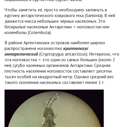
Чтобы заметить её, просто необходимо заглянуть в
куртину антарктического коврового мха (Sanionia). В ней
движется масса небольших чёрных насекомых. Это
бескрылые насекомые Антарктики
–
ногохвостки или
колемболы (Colembola).
В районе Аргентинских островов наиболее широко
распространена
ногохвостка
криптопигус
антарктический
(Cryptopygus antarcticus). Интересно, что
эта ногохвостка
–
это один из самых больших (около 2
мм) сугубо наземных организмов Антарктики. Средняя
плотность населения ногохвосток составляет десятки
тысяч особей на квадратный метр. Однако средний вес
такого скопления насекомых составляет менее 1 г.