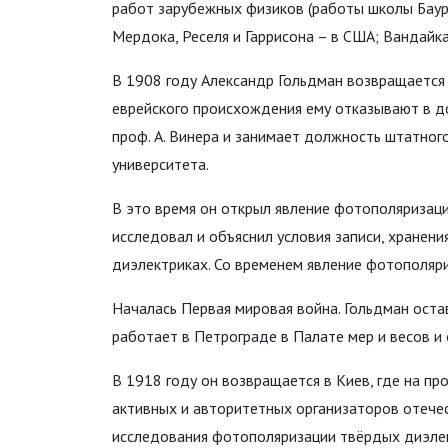
работ зарубежных физиков (работы школы Баура
Мердока, Реселя и Гаррисона – в США; Вандайка
В 1908 году Александр Гольдман возвращается в
еврейского происхождения ему отказывают в до
проф. А. Винера и занимает должность штатног
университета.
В это время он открыл явление фотополяризаци
исследовал и объяснил условия записи, хранен
диэлектриках. Со временем явление фотополяр
Началась Первая мировая война. Гольдман оста
работает в Петрограде в Палате мер и весов 
В 1918 году он возвращается в Киев, где на п
активных и авторитетных организаторов отече
исследования фотополяризации твёрдых диэле