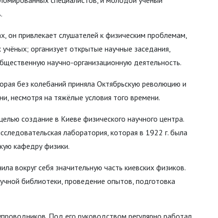
ломированных специалистов, и молодой учёный
.
ах, он привлекает слушателей к физическим проблемам,
учёных; организует открытые научные заседания,
бщественную научно-организационную деятельность.
торая без колебаний приняла Октябрьскую революцию и
ни, несмотря на тяжёлые условия того времени.
целью создание в Киеве физического научного центра.
сследовательская лаборатория, которая в 1922 г. была
кую кафедру физики.
ла вокруг себя значительную часть киевских физиков.
аучной библиотеки, проведение опытов, подготовка
упроводников. Под его руководством регулярно работал