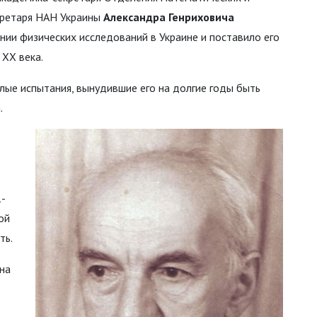
кретаря НАН Украины
Александра Генриховича
нии физических исследований в Украине и поставило его
ХХ века.
лые испытания, вынудившие его на долгие годы быть
.
1-
ой
ть.
 на