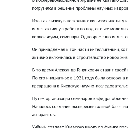
В послереволюционной Украине не хватало дип
погрузился в решение проблемы научных кадров
Излагая физику в нескольких киевских институт
ведёт активную работу по подготовке молодых 
коллоквиумы, семинары. Одновременно ведёт о
Он принадлежал к той части интеллигенции, ко
активно включилась в строительство новой жиз
В то время Александр Генрихович ставит своей 
По его инициативе в 1921 году была основана и
превращена в Киевскую научно-исследовательс
Путём организации семинаров кафедра объедини
Началось создание экспериментальной базы, н
аспирантов.
Учёный создаёт Киевскую школу по физике пол