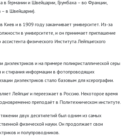
 в Германии и Швейцарии, Грумбаха – во Франции,
 – в Швейцарии).
 Киев и в 1909 году заканчивает университет. Из-за
лжности в университете, и он принимает приглашение
о ассистента физического Института Лейпцигского
и диэлектриков и на примере поликристаллической серы
ия и стирания информации в фотопроводящих
изации диэлектриков стало базовым для ксерографии.
вляет Лейпциг и переезжает в Россию. Некоторое время
и одновременно преподаёт в Политехническом институте.
ротяжении двух десятилетий был одним из самых
ственной физической науки. Он продолжает свои
ктриков и полупроводников.