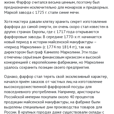
жизни. Фарфор считался весьма ценным, поэтому был
предназначен исключительно для монархов и придворных.
Маркой завода с 1725 г. стали синие мечи.
Хотя мастера давали клятву хранить секрет изготовления
фарфора до самой смерти, он очень скоро стал известен в
других странах Европы, где с 1717 года открываются
фарфоровые заводы. В середине 1770-х гг. начинается
новый период в истории майсенской мануфактуры –
«период Марколини» (с 1774 по 1814 гг.), так как
директором был граф Камилло Марколини. Эти годы
отмечены серьёзным финансовым кризисом и высокой
конкуренцией с европейскими фабриками, но Марколини
удалось сохранить позиции своего предприятия.
Однако, фарфор стал терять свой эксклюзивный характер,
начался приём заказов от частных лиц на изготовление
высокохудожественной фарфоровой посуды для
повседневного употребления. Например, аристократы
Российской империи покупали около 40 процентов
продукции майсенской мануфактуры, на фабрике были
выделены специальные дни производства товаров для
России. В крупных городах даже существовали склады с