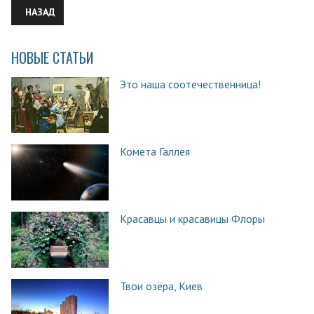
ПРЕДЫДУЩИЙ: ИСТОРИИ ОСВОЕНИЯ ДНЕПРОВСКИХ КРУЧ В КИЕ
НАЗАД
НОВЫЕ СТАТЬИ
Это наша соотечественница!
Комета Галлея
Красавцы и красавицы Флоры
Твои озёра, Киев