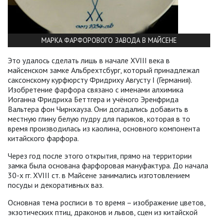
МАРКА ФАРФОРОВОГО ЗАВОДА В МАЙСЕНЕ
Это удалось сделать лишь в начале XVIII века в
майсенском замке Альбрехтсбург, который принадлежал
саксонскому курфюрсту Фридриху Августу I (Германия).
Изобретение фарфора связано с именами алхимика
Иоганна Фридриха Беттгера и учёного Эренфрида
Вальтера фон Чирнхауза. Они догадались добавить в
местную глину белую пудру для париков, которая в то
время производилась из каолина, основного компонента
китайского фарфора.
Через год после этого открытия, прямо на территории
замка была основана фарфоровая мануфактура. До начала
30-х гг. XVIII ст. в Майсене занимались изготовлением
посуды и декоративных ваз.
Основная тема росписи в то время – изображение цветов,
экзотических птиц, драконов и львов, сцен из китайской