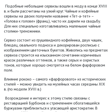
Подобные небольшие сервизы вошли в моду в конце XVIII
в. и были рассчитаны на узкий круг. Чайные и кофейные
сервизы на двоих получили название «Тет-а-тет» –
«Голова к голове» (франц.), часто их дарили на свадьбу.
Для них специально изготавливались маленькие чайные
столики-треножники.
Сервиз состоит из грушевидного кофейника, двух чашек,
блюдец, овального подноса и декорирован росписью с
изображением цветочных букетов. Живопись на предметах
сервиза строится на изысканном сочетании коричневых
красок различных оттенков, а также серых и охристых
тонов, которые хорошо смотрятся на белом фарфоровом
поле.
Влияние рококо – самого «фарфорового» из исторических
стилей – можно увидеть на музейных часах cередины XIX
в. (по модели XVIII в.)
Возрождение и интерес к этому стилю связаны с
реставрацией Бурбонов и стремлением обогатившейся
буржуазии приблизиться к угасающей аристократии. В