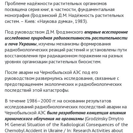
Проблеме надёжности растительных организмов
посвящена серия книг, в частности, фундаментальная
монография (Гродзинский Д.М. Надёжность растительных
систем. – Киев: «Наукова думка», 1983).
Под руководством Д.М. Гродзинского
впервые всесторонне
исследована природная радиоактивность растительности
и почв Украины
, изучены механизмы формирования
радиобиологических реакций растений и установлены пути
восстановления при радиационном поражении на разных
уровнях организации растительных биосистем.
После аварии на Чернобыльской АЭС под его
руководством развернулись исследования, связанные с
предотвращением экологических и радиобиологических
последствий этой катастрофы.
В течение 1986–2000 гг. на основании результатов
исследований радиобиологических последствий аварии на
Чернобыльской АЭС
была
разработана
концепция
влияния
хронического
облучения
на
организмы
(Grodzinsky Dmytro
M. General Situation of the Radiological Consequences of the
Chernobyl Accident in Ukraine / In: Research Activities about