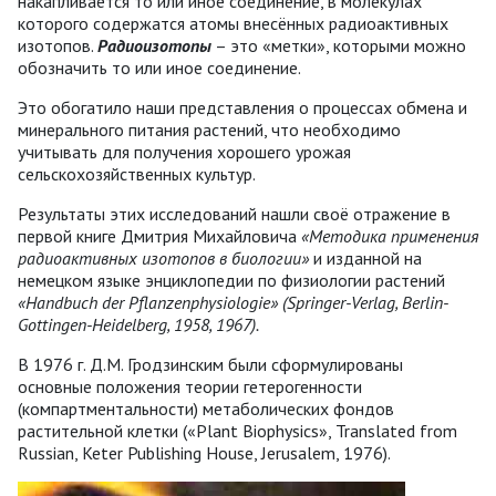
накапливается то или иное соединение, в молекулах
которого содержатся атомы внесённых радиоактивных
изотопов.
Радиоизотопы
– это «метки», которыми можно
обозначить то или иное соединение.
Это обогатило наши представления о процессах обмена и
минерального питания растений, что необходимо
учитывать для получения хорошего урожая
сельскохозяйственных культур.
Результаты этих исследований нашли своё отражение в
первой книге Дмитрия Михайловича
«Методика применения
радиоактивных изотопов в биологии»
и изданной на
немецком языке энциклопедии по физиологии растений
«Handbuch der Pflanzenphysiologie»
(Springer-Verlag, Berlin-
Gottingen-Heidelberg, 1958, 1967).
В 1976 г. Д.М. Гродзинским были сформулированы
основные положения теории гетерогенности
(компартментальности) метаболических фондов
растительной клетки («Plant Biophysics», Translated from
Russian, Keter Publishing House, Jerusalem, 1976).