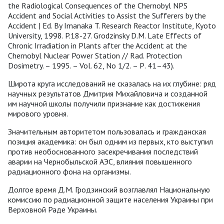
the Radiological Consequences of the Chernobyl NPS
Accident and Social Activities to Assist the Sufferers by the
Accident | Ed. By Imanaka T. Research Reactor Institute, Kyoto
University, 1998. P.18-27. Grodzinsky D.M. Late Effects of
Chronic Irradiation in Plants after the Accident at the
Chernobyl Nuclear Power Station // Rad. Protection
Dosimetry. – 1995. – Vol. 62, No 1/2. – Р. 41–43).
Широта круга исследований не сказалась на их глубине: ряд
научных результатов Дмитрия Михайловича и созданной
им научной школы получили признание как достижения
мирового уровня.
Значительным авторитетом пользовалась и гражданская
позиция академика: он был одним из первых, кто выступил
против необоснованного засекречивания последствий
аварии на Чернобыльской АЭС, влияния повышенного
радиационного фона на организмы.
Долгое время Д.М. Гродзинский возглавлял Национальную
комиссию по радиационной защите населения Украины при
Верховной Раде Украины.