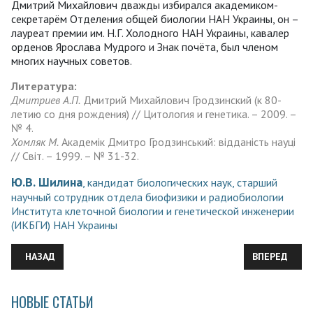
Дмитрий Михайлович дважды избирался академиком-
секретарём Отделения общей биологии НАН Украины, он –
лауреат премии им. Н.Г. Холодного НАН Украины, кавалер
орденов Ярослава Мудрого и Знак почёта, был членом
многих научных советов.
Литература:
Дмитриев А.П.
Дмитрий Михайлович Гродзинский (к 80-
летию со дня рождения) // Цитология и генетика. – 2009. –
№ 4.
Хомляк М.
Академік Дмитро Гродзинський: відданість науці
// Світ. – 1999. – № 31-32.
Ю.В. Шилина
, кандидат биологических наук, старший
научный сотрудник отдела биофизики и радиобиологии
Института клеточной биологии и генетической инженерии
(ИКБГИ) НАН Украины
ПРЕДЫДУЩИЙ: НАУЧНО-ПОПУЛЯРНАЯ ЛИТЕРАТУРА СРАВНИМА
СЛЕДУЮЩИЙ:
НАЗАД
ВПЕРЕД
НОВЫЕ СТАТЬИ