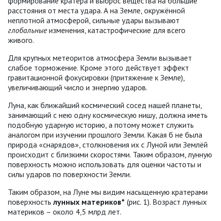
формирование кратера и выброс вещества на большие
расстояния от места удара. А на Земле, окружённой
неплотной атмосферой, сильные удары вызывают
глобальные
изменения, катастрофические для всего
живого.
Для крупных метеоритов атмосфера Земли вызывает
слабое торможение. Кроме этого действует эффект
гравитационной фокусировки (притяжение к Земле),
увеличивающий число и энергию ударов.
Луна, как ближайший космический сосед нашей планеты,
занимающий с нею одну космическую нишу, должна иметь
подобную ударную историю, а потому может служить
аналогом при изучении прошлого Земли. Какая б не была
природа «снарядов», столкновения их с Луной или Землёй
происходит с близкими скоростями. Таким образом, лунную
поверхность можно использовать для оценки частоты и
силы ударов по поверхности Земли.
Таким образом, на Луне мы видим насыщенную кратерами
поверхность
лунных материков*
(рис. 1). Возраст лунных
материков – около 4,5 млрд лет.