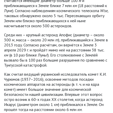
считаются имеющие диаметр больше 100
м
и
приближающиеся к Земле ближе 7 млн
км
(18 расстояний к
Луне). Согласно наблюдениям космического телескопа
Wise,
таковых обнаружено около 5 тыс. Пересекающих орбиту
Земли или близко приближающихся к ней ныне
насчитывается около 500 астероидов.
Среди них – крупный астероид Апофис (диаметр – около
300
м
, масса – около 20 млн
т
), приближавшийся к Земле в
2013 году. Согласно расчётам, он вернётся к Земле 3
апреля 2029 г. и пройдёт мимо неё на расстоянии 38 тыс.
км
(в 10 раз ближе Луны!). Его столкновение с Землёй
вызвало бы в 100 раз большие разрушения по сравнению с
Тунгусской катастрофой.
Как считал ведущий украинский исследователь комет К.И.
Чурюмов (1937–2016), освоение методов посадки
космических аппаратов на астероиды (в т. ч. и на ядра
комет) имеет большое значение для космической
безопасности нашей цивилизации. Впервые этот вопрос
остро возник в 60-х годах ХХ столетия, когда астероид
Икарус (диаметром около 1
км
) приближался к Земле. Он
прошёл тогда на расстоянии около 6 млн
км
.