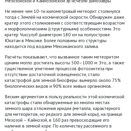
Мезозойской и Кайнозойской
э
р исчезли динозавры.
Не менее чем 10-ти километровый метеорит столкнулся
тогда с Землёй на космической скорости. Обнаружен даже
кратер этого столкновения с соответствующим возрастом
и морфологическими (структурными) особенностями. Это
кратер
Чиксулуб
диаметром 180
км
на полуострове
Юкатан в Мексике. Более половины его структуры
находится под водами Мексиканского залива.
Расчёты показывают, что вызванное таким метеоритом
цунами могло достигать высоты 500–1000
м
. Это, а также
существенное угнетение процессов фотосинтеза при
отсутствии достаточной освещённости, стало
катастрофой для земной биосферы: вымерло около 75%
биологических видов и 90% всех живых организмов.
Веским аргументом в пользу реальности этой космической
катастрофы стали обнаруженные во многих местах
земного шара отложения иридия (металла, характерного
для метеоритов, но редкого для земной коры), на границе
Мезозой – Кайнозой, в 160 раз превосходящие его
наличие в земной коре. По количеству рассеянного в