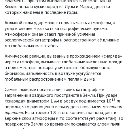
фрагменты при этом выбрасываются в космос. Так на
Землю попали куски пород из Луны и Марса, десятки
которых найдены в последние годы.
Большой силы удар может сорвать часть атмосферы, а
удар в океане – вызвать катастрофические цунами.
Атмосфера и океан стают причиной усиления
экологической катастрофы и распространяют её влияние
до глобальных масштабов.
Химические реакции, вызванные прохождением «снаряда»
через атмосферу, вызывают глобальные кислотные дожди,
а повсеместные пожары уничтожают бóльшую часть
биомассы. Запыленность в воздухе усугубляется
глобальным распространением пепла и дыма.
Самые тяжёлые последствия таких катастроф – в
загрязнении воздушного пространства Земли. При ударе
15
«снаряда» диаметром 1
км
в воздух поднимается 10
т
породы, что равноценно взрыву десятков тысяч
мегатонн
тротила
. Если только 1% этого количества попадает в
верхние слои атмосферы (что соответствует расчётам), то
поверхность Земли со временем покрывается слоем пыли