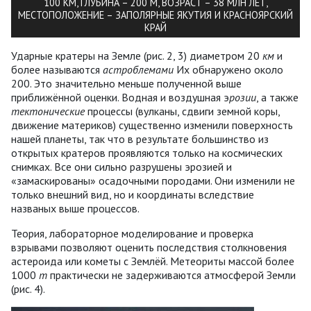
100 КМ, ГЛУБИНА – 200 М, ВОЗРАСТ – 38 МЛН ЛЕТ,
МЕСТОПОЛОЖЕНИЕ – ЗАПОЛЯРНЫЕ ЯКУТИЯ И КРАСНОЯРСКИЙ
КРАЙ
Ударные кратеры на Земле (рис. 2, 3) диаметром 20
км
и
более называются
астроблемами
Их обнаружено около
200. Это значительно меньше полученной выше
приближённой оценки. Водная и воздушная э
розии
, а также
тектонические
процессы (вулканы, сдвиги земной коры,
движение материков) существенно изменили поверхность
нашей планеты, так что в результате большинство из
открытых кратеров проявляются только на космических
снимках. Все они сильно разрушены эрозией и
«замаскированы» осадочными породами. Они изменили не
только внешний вид, но и координаты вследствие
названых выше процессов.
Теория, лабораторное моделирование и проверка
взрывами позволяют оценить последствия столкновения
астероида или кометы с Землёй. Метеориты массой более
1000
т
практически не задерживаются атмосферой Земли
(рис. 4).