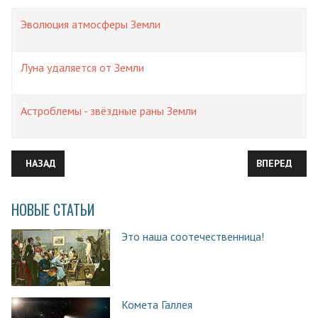
Эволюция атмосферы Земли
Луна удаляется от Земли
Астроблемы - звёздные раны Земли
ПРЕДЫДУЩИЙ: ОБ ИНТЕРФЕРЕНЦИИ, ДИФРАКЦИИ И… СНОВА О
СЛЕДУЮЩИЙ:
НАЗАД
ВПЕРЕД
НОВЫЕ СТАТЬИ
Это наша соотечественница!
Комета Галлея