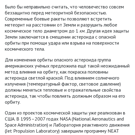
Было бы неправильно считать, что человечество совсем
беззащитно перед метеоритной безопасностью.
Современные боевые ракеты позволяют встретить
метеорит на расстоянии от Земли и разрушить любое
космическое тело диаметром до 1
км
. Другая идея защиты
Земли заключается в смещении астероида с опасной
орбиты при помощи удара или взрыва на поверхности
космического тела.
Для изменения орбиты опасного астероида группа
американских учёных предложила ещё такой неожиданный
метод влияния на орбиту, как покраска половины
астероида светлой краской. Под влиянием солнечного
излучения (температурный фактор, световое давление)
должны меняться тепловые и отражательные свойства
астероида, так чтобы повлиять должным образом на его
орбиту.
Один из проектов космической защиты уже реализован в
США. В 1995–2007 годах NASA (National Aeronautics and
Space Administration) и Лаборатория реактивного движения
(Jet Propulsion Laboratory) завершили программу NEAT