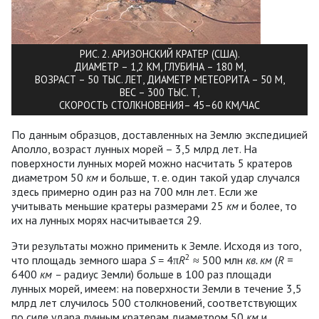
РИС. 2. АРИЗОНСКИЙ КРАТЕР (США).
ДИАМЕТР – 1,2 КМ, ГЛУБИНА – 180 М,
ВОЗРАСТ – 50 ТЫС. ЛЕТ, ДИАМЕТР МЕТЕОРИТА – 50 М,
ВЕС – 300 ТЫС. Т,
СКОРОСТЬ СТОЛКНОВЕНИЯ– 45–60 КМ/ЧАС
По данным образцов, доставленных на Землю экспедицией
Аполло, возраст лунных морей – 3,5 млрд лет. На
поверхности лунных морей можно насчитать 5 кратеров
диаметром 50
км
и больше, т. е. один такой удар случался
здесь примерно один раз на 700 млн лет. Если же
учитывать меньшие кратеры размерами 25
км
и более, то
их на лунных морях насчитывается 29.
Эти результаты можно применить к Земле. Исходя из того,
2
что площадь земного шара
S =
4π
R
≈ 500 млн
кв. км
(
R
=
6400
км
–
радиус Земли) больше в 100 раз площади
лунных морей, имеем: на поверхности Земли в течение 3,5
млрд лет случилось 500 столкновений, соответствующих
по силе удара лунным кратерам диаметром 50
км
и