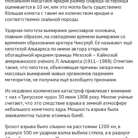
глобальном масштабе иридия размер снаряда-астероида
оценивается в 10
км
, или это могла быть существенно
бóльшая комета с таким же количеством иридия и
соответственно скальной породы.
Ударная гипотеза вымирания динозавров основана,
главным образом, на совпадении времени вымирания со
временем образования кратера Чиксулуб. Её называют ещё
гипотезой Альвареса по имени автора открытия
обогащённой иридием границы Мезозой – Кайнозой
американского учёного Л. Альвареса (1911–1988). Отметим
также, что гипотеза, объясняющая причины загадочных
массовых вымираний живых организмов падением
метеоритов, не получила ещё всеобщего признания.
Из недавних космических катастроф привлекает внимание
т. наз. «Тунгусское чудо» 30 июня 1908 року. Многие учёные
считают, что это следствие взрыва в земной атмосфере
небольшого кометного ядра. Мощность взрыва была
эквивалентна тысячи атомных бомб.
Грохот взрыва было слышно на расстоянии 1200
км
, в
радиусе 500
км
ударная волна выбила стёкла, а в радиусе