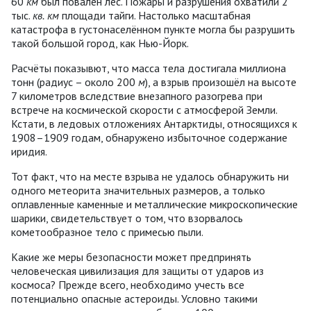
60
км
был повален лес. Пожары и разрушения охватили 2
тыс.
кв.
км
площади тайги. Настолько масштабная
катастрофа в густонаселённом пункте могла бы разрушить
такой большой город, как Нью-Йорк.
Расчёты показывют, что масса тела достигала миллиона
тонн (радиус – около 200
м
), а взрыв произошёл на высоте
7 километров вследствие внезапного разогрева при
встрече на космической скорости с атмосферой Земли.
Кстати, в ледовых отложениях Антарктиды, относящихся к
1908–1909 годам, обнаружено избыточное содержание
иридия.
Тот факт, что на месте взрыва не удалось обнаружить ни
одного метеорита значительных размеров, а только
оплавленные каменные и металлические микроскопические
шарики, свидетельствует о том, что взорвалось
кометообразное тело с примесью пыли.
Какие же меры безопасности может предпринять
человеческая цивилизация для защиты от ударов из
космоса? Прежде всего, необходимо учесть все
потенциально опасные астероиды. Условно такими