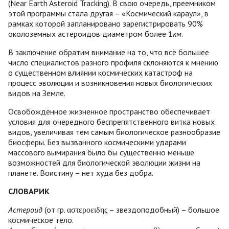
(Near Earth Asteroid Tracking). В свою очередь, преемником
этой программы стала другая – «Космический караул», в
рамках которой запланировано зарегистрировать 90%
околоземных астероидов диаметром более 1
км
.
В заключение обратим внимание на то, что всё большее
число специалистов разного профиля склоняются к мнению
о существенном влиянии космических катастроф на
процесс эволюции и возникновения новых биологических
видов на Земле.
Освобождённое жизненное пространство обеспечивает
условия для очередного беспрепятственного витка новых
видов, увеличивая тем самым биологическое разнообразие
биосферы. Без вызванного космическими ударами
массового вымирания было бы существенно меньше
возможностей для биологической эволюции жизни на
планете. Воистину – нет худа без добра.
СЛОВАРИК
Астероид
(от гр. αστεροειδης – звездоподобный) – большое
космическое тело.