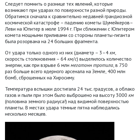
Следует помнить о разнице тех явлений, которые
возникают при ударах по поверхности разной природы.
Обратимся сначала к сравнительно недавней грандиозной
космической катастрофе – падению кометы Шумейкеров–
Леви на Юпитер в июле 1994 г. При сближении с Юпитером
комета мощными приливами со стороны планеты-гиганта
была розорвана на 24 больших фрагмента.
От удара только одного из них (диаметр – 3–4
км
,
скорость столкновения – 64
км
/
c
) выделилось количество
энергии, как при взрыве 6 млн
мегатонн тротила
, в 750
раз больше всего ядерного арсенала на Земле, 400 млн
бомб, сброшенных на Хиросиму.
Температура вспышки достигала 24 тыс. градусов, а облако
газов и пыли при этом было выброшено на высоту 3000
км
(половина земного радиуса!) над видимой поверхностью
планеты. В местах удара тёмные пятна наблюдались
несколько месяцев.