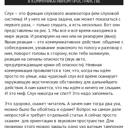
В КОММУНИКАТИВНОМ ПРОСТРАНСТВЕ
Слух – это функция слухового анализатора (или слуховой
системы). И у него не одна задача, как может показаться с
первого раза, – только слушать, а есть несколько. Вот они
представлены на рис. 1. Мы все и всё время находимся в
мире звуков. И реагируем на них или не реагируем (явно).
Явная реакция – это коммуникативное действие: общение с
собеседником, узнавание знакомого по голосу и разговор с
ним, поворот головы в сторону, если тебя окликнули,
реакция на сигналы опасности (звук авто,
предупреждающие крики об опасности). Неявная
коммуникация проявляется в том, что, когда мы идём
просто по улице, наш чудесный слух всё время сканирует
окружающую акустическую обстановку для дальнейшего
действия. А нам кажется, что мы идём и ничего не слышим.
И это миф. Слух никогда не спит!! Это надо запомнить.
Это здорово, скажет читатель. А зачем нам тогда два уха,
можно было бы обойтись и одним? Вопрос на самом деле
непростой и требует отдельной статьи. А сейчас просто
скажем: для ориентации в звуковом пространстве. Для
проверки этого можно закрыть одно ухо ватным тампоном