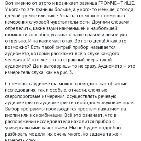
Вот именно от этого и возникает разница ГРОМЧЕ–ТИШЕ.
У кого-то эти границы больше, а у кого-то меньше, отсюда:
сделай громче или тише. Узнать это можно с помощью
измерения слуховой чувствительности. Другими словами,
определить, какие звуки наименьшей и наибольшей
громкости способно услышать ваше правое и левое ухо
отдельно. И на каких частотах. Вот это дела! А как это
возможно? Есть такой хитрый прибор, называется
аудиометр, который расскажет всё о слухе каждого
человека. И что же это за страшный зверь такой –
аудиометр? Да и выговоришь-то не сразу. Аудиометр – это
измеритель слуха, как на рис. 3.
С помощью аудиометра можно проводить как обычные
исследования, так и особые, отчасти, сложные
сверхпороговые измерения, осуществлять речевую
аудиометрию и аудиометрию в свободном звуковом поле.
Выбор программы производится простым нажатием на
кнопки или их комбинации. Всё это означает, что в
распоряжении исследователя находится прибор с
универсальными качествами. Мы не будем подробно
разбирать модели, их очень много, но задача та же –
измерять слух.