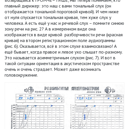
главный дирижер: это наш с вами тональный слух (он
отображается тональной пороговой кривой). И чем ниже
от нуля спускается тональная кривая, тем хуже слух у
человека. А есть ещё у нас и речевой слух – помните синюю
зону речи на рис. 2? А в измеренном виде она
изображается в виде кривой разборчивости речи (красная
кривая) на втором регистрационном поле аудиограммы
(рис. 6). Оказывается, всё в этом слухе взаимосвязано! А
ещё бывает, когда правое и левое ухо слышат по-разному.
Это называется асимметричным слухом (рис. 7). И вот в
такой ситуации ориентация в акустическом пространстве
очень и очень страдает. Может даже возникать
головокружение.