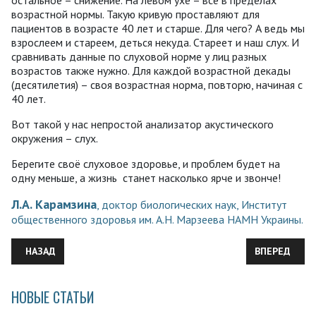
остальное – снижение. На левом ухе – всё в пределах
возрастной нормы. Такую кривую проставляют для
пациентов в возрасте 40 лет и старше. Для чего? А ведь мы
взрослеем и стареем, деться некуда. Стареет и наш слух. И
сравнивать данные по слуховой норме у лиц разных
возрастов также нужно. Для каждой возрастной декады
(десятилетия) – своя возрастная норма, повторю, начиная с
40 лет.
Вот такой у нас непростой анализатор акустического
окружения – слух.
Берегите своё слуховое здоровье, и проблем будет на
одну меньше, а жизнь станет насколько ярче и звонче!
Л.А. Карамзина
, доктор биологических наук, Институт
общественного здоровья им. А.Н. Марзеева НАМН Украины.
ПРЕДЫДУЩИЙ: ИСТОРИЯ ПОЛОЖИТЕЛЬНОГО ОПЫТА БОРЬБЫ
СЛЕДУЮЩИЙ:
НАЗАД
ВПЕРЕД
НОВЫЕ СТАТЬИ