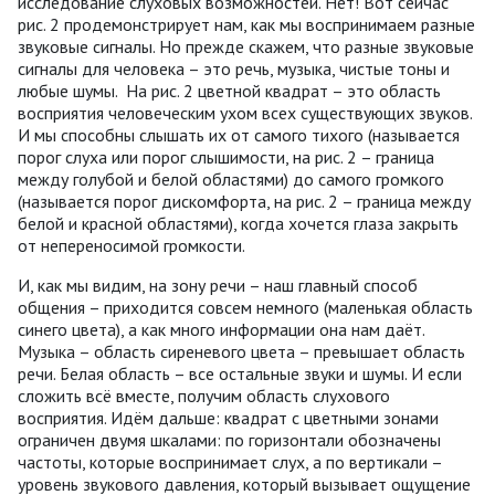
исследование слуховых возможностей. Нет! Вот сейчас
рис. 2 продемонстрирует нам, как мы воспринимаем разные
звуковые сигналы. Но прежде скажем, что разные звуковые
сигналы для человека – это речь, музыка, чистые тоны и
любые шумы. На рис. 2 цветной квадрат – это область
восприятия человеческим ухом всех существующих звуков.
И мы способны слышать их от самого тихого (называется
порог слуха или порог слышимости, на рис. 2 – граница
между голубой и белой областями) до самого громкого
(называется порог дискомфорта, на рис. 2 – граница между
белой и красной областями), когда хочется глаза закрыть
от непереносимой громкости.
И, как мы видим, на зону речи – наш главный способ
общения – приходится совсем немного (маленькая область
синего цвета), а как много информации она нам даёт.
Музыка – область сиреневого цвета – превышает область
речи. Белая область – все остальные звуки и шумы. И если
сложить всё вместе, получим область слухового
восприятия. Идём дальше: квадрат с цветными зонами
ограничен двумя шкалами: по горизонтали обозначены
частоты, которые воспринимает слух, а по вертикали –
уровень звукового давления, который вызывает ощущение