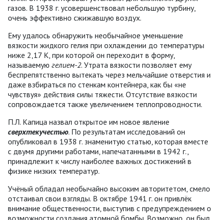
газов. В 1938 г. усовершенствовал небольшую турбину,
очень эффективно сжижавшую воздух.
Ему удалось обнаружить необычайное уменьшение
вязкости жидкого гелия при охлаждении до температуры
ниже 2,17 К, при которой он переходит в форму,
называемую
гелием-2
. Утрата вязкости позволяет ему
беспрепятственно вытекать через мельчайшие отверстия и
даже взбираться по стенкам контейнера, как бы «не
чувствуя» действия силы тяжести. Отсутствие вязкости
сопровождается также увеличением теплопроводности.
П.Л. Капица назвал открытое им новое явление
сверхтекучестью
. По результатам исследований он
опубликовал в 1938 г. знаменитую статью, которая вместе
с двумя другими работами, напечатанными в 1942 г.,
принадлежит к числу наиболее важных достижений в
физике низких температур.
Учёный обладал необычайно высоким авторитетом, смело
отстаивал свои взгляды. В октябре 1941 г. он привлёк
внимание общественности, выступив с предупреждением о
возможности создания атомной бомбы. Возможно, он был