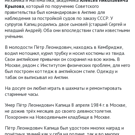
механика и математика, академика
Алексея Николаевича
Крылова
, который по поручению Советского
правительства был командирован в Англию для
наблюдения за постройкой судов по заказу СССР. У
супругов Капиц родились двое сыновей (старший Сергей и
младший Андрей). Оба они впоследствии стали известными
учёными.
В молодости Пётр Леонидович, находясь в Кембридже,
водил мотоцикл, курил трубку и носил костюмы из твида.
Свои английские привычки он сохранил на всю жизнь. В
Москве, рядом с Институтом физических проблем, для него
был построен коттедж в английском стиле. Одежду и
табак он выписывал из Англии.
На досуге он любил играть в шахматы и ремонтировать
старинные часы.
Умер Пётр Леонидович Капица 8 апреля 1984 г. в Москве,
не дожив трёх месяцев до своего девяностолетия.
Похоронен на Новодевичьем кладбище в Москве.
Пётр Леонидович Капица был удостоен многих наград и
почётных званий как у себя на родине, так и во многих