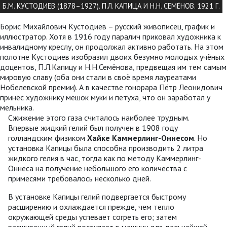
Б.М. КУСТОДИЕВ (1878–1927). П.Л. КАПИЦА И Н.Н. СЕМЁНОВ. 1921 Г.
Борис Михайлович Кустодиев – русский живописец, график и
иллюстратор. Хотя в 1916 году паралич приковал художника к
инвалидному креслу, он продолжал активно работать. На этом
полотне Кустодиев изобразил двоих безумно молодых учёных
доцентов, П.Л.Капицу и Н.Н.Семёнова, предвещая им тем самым
мировую славу (оба они стали в своё время лауреатами
Нобелевской премии). А в качестве гонорара Пётр Леонидович
принёс художнику мешок муки и петуха, что он заработал у
мельника.
Сжижение этого газа считалось наиболее трудным.
Впервые жидкий гелий был получен в 1908 году
голландским физиком
Хайке Каммерлинг-Оннесом
. Но
установка Капицы была способна производить 2 литра
жидкого гелия в час, тогда как по методу Каммерлинг-
Оннеса на получение небольшого его количества с
примесями требовалось несколько дней.
В установке Капицы гелий подвергается быстрому
расширению и охлаждается прежде, чем тепло
окружающей среды успевает согреть его; затем
расширенный гелий поступает в машину для дальнейшей