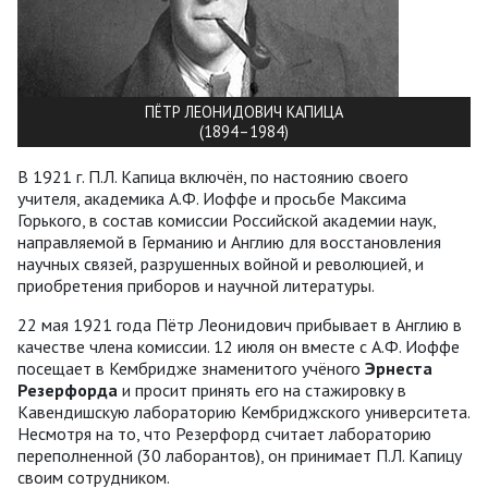
ПЁТР ЛЕОНИДОВИЧ КАПИЦА
(1894–1984)
В 1921 г. П.Л. Капица включён, по настоянию своего
учителя, академика А.Ф. Иоффе и просьбе Максима
Горького, в состав комиссии Российской академии наук,
направляемой в Германию и Англию для восстановления
научных связей, разрушенных войной и революцией, и
приобретения приборов и научной литературы.
22 мая 1921 года Пётр Леонидович прибывает в Англию в
качестве члена комиссии. 12 июля он вместе с А.Ф. Иоффе
посещает в Кембридже знаменитого учёного
Эрнеста
Резерфорда
и просит принять его на стажировку в
Кавендишскую лабораторию Кембриджского университета.
Несмотря на то, что Резерфорд считает лабораторию
переполненной (30 лаборантов), он принимает П.Л. Капицу
своим сотрудником.