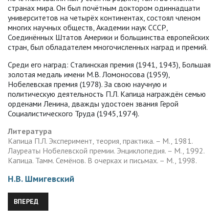
странах мира. Он был почётным доктором одиннадцати
университетов на четырёх континентах, состоял членом
многих научных обществ, Академии наук СССР,
Соединённых Штатов Америки и большинства европейских
стран, был обладателем многочисленных наград и премий.
Среди его наград: Сталинская премия (1941, 1943), Большая
золотая медаль имени М.В. Ломоносова (1959),
Нобелевская премия (1978). За свою научную и
политическую деятельность П.Л. Капица награждён семью
орденами Ленина, дважды удостоен звания Герой
Социалистического Труда (1945,1974).
Литература
Капица П.Л. Эксперимент, теория, практика. – М., 1981.
Лауреаты Нобелевской премии. Энциклопедия. – М., 1992.
Капица. Тамм. Семёнов. В очерках и письмах. – М., 1998.
Н.В. Шмигевский
СЛЕДУЮЩИЙ: ОТКУДА «ЕСТЬ ПОШЛО» В УКРАИНЕ ОБУЧЕНИ
ВПЕРЕД