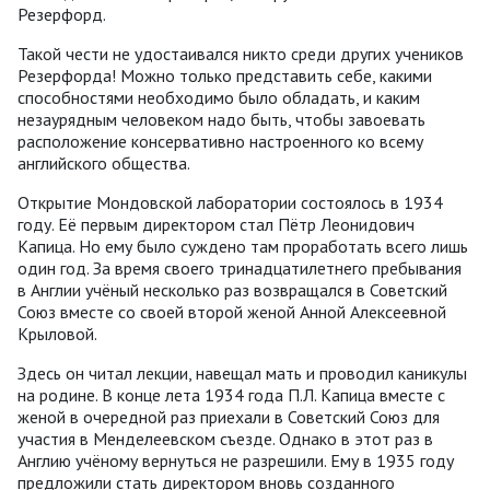
Резерфорд.
Такой чести не удостаивался никто среди других учеников
Резерфорда! Можно только представить себе, какими
способностями необходимо было обладать, и каким
незаурядным человеком надо быть, чтобы завоевать
расположение консервативно настроенного ко всему
английского общества.
Открытие Мондовской лаборатории состоялось в 1934
году. Её первым директором стал Пётр Леонидович
Капица. Но ему было суждено там проработать всего лишь
один год. За время своего тринадцатилетнего пребывания
в Англии учёный несколько раз возвращался в Советский
Союз вместе со своей второй женой Анной Алексеевной
Крыловой.
Здесь он читал лекции, навещал мать и проводил каникулы
на родине. В конце лета 1934 года П.Л. Капица вместе с
женой в очередной раз приехали в Советский Союз для
участия в Менделеевском съезде. Однако в этот раз в
Англию учёному вернуться не разрешили. Ему в 1935 году
предложили стать директором вновь созданного