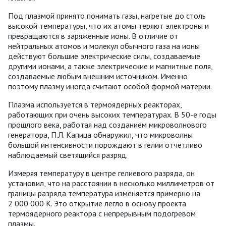
Под плазмой принято понимать газы, нагретые до столь
высокой температуры, что их атомы теряют электроны и
превращаются в заряженные ионы. В отличие от
нейтральных атомов и молекул обычного газа на ионы
действуют большие электрические силы, создаваемые
другими ионами, а также электрические и магнитные поля,
создаваемые любым внешним источником. Именно
поэтому плазму иногда считают особой формой материи.
Плазма используется в термоядерных реакторах,
работающих при очень высоких температурах. В 50-е годы
прошлого века, работая над созданием микроволнового
генератора, П.Л. Капица обнаружил, что микроволны
большой интенсивности порождают в гелии отчетливо
наблюдаемый светящийся разряд.
Измеряя температуру в центре гелиевого разряда, он
установил, что на расстоянии в несколько миллиметров от
границы разряда температура изменяется примерно на
2 000 000 К. Это открытие легло в основу проекта
термоядерного реактора с непрерывным подогревом
плазмы.