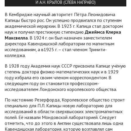
И А.Н. КРЫЛОВ (СЛЕВА НАПРАВО)
В Кембридже научный авторитет Пётра Леонидовича
Капицы быстро рос. Он успешно продвигался по ступеням
академической иерархии. В 1923 г. Капица стал доктором
наук и получил престижную стипендию
Джеймса Клерка
Максвелла
. В 1924 г. он был назначен заместителем
директора Кавендишской лаборатории по магнитным
исследованиям, а в1925 г. – стал членом Тринити-
колледжа.
В 1928 году Академия наук СССР присвоила Капице учёную
степень доктора физико-математических наук и в 1929
году избрала его своим членом-корреспондентом. В
следующем году он становится профессором-
исследователем Лондонского королевского общества.
По настоянию Резерфорда, Королевское общество строит
специально для П.Л. Капицы новую лабораторию для
исследований в области сверхвысоких электромагнитных
полей. Её назвали Мондовской лабораторией. Следует
отметить, что до этого в Англии существовала лишь одна
Кавендишская лаборатория, которую возглавлял сам