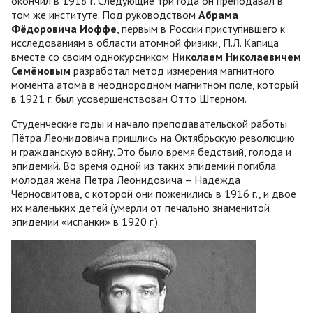
окончил в 1918 г. Следующие три года он преподавал в
том же институте. Под руководством
Абрама
Фёдоровича
Иоффе
, первым в России приступившего к
исследованиям в области атомной физики, П.Л. Капица
вместе со своим однокурсником
Николаем Николаевичем
Семёновым
разработал метод измерения магнитного
момента атома в неоднородном магнитном поле, который
в 1921 г. был усовершенствован Отто Штерном.
Студенческие годы и начало преподавательской работы
Пётра Леонидовича пришлись на Октябрьскую революцию
и гражданскую войну. Это было время бедствий, голода и
эпидемий. Во время одной из таких эпидемий погибла
молодая жена Петра Леонидовича – Надежда
Черносвитова, с которой они поженились в 1916 г., и двое
их маленьких детей (умерли от печально знаменитой
эпидемии «испанки» в 1920 г.).