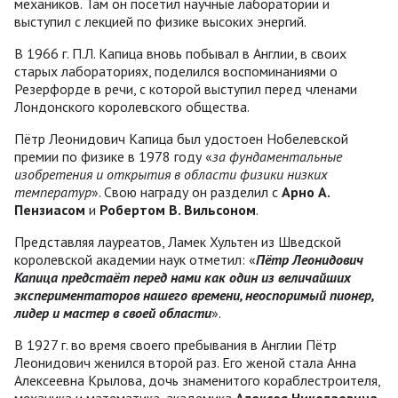
механиков. Там он посетил научные лаборатории и
выступил с лекцией по физике высоких энергий.
В 1966 г. П.Л. Капица вновь побывал в Англии, в своих
старых лабораториях, поделился воспоминаниями о
Резерфорде в речи, с которой выступил перед членами
Лондонского королевского общества.
Пётр Леонидович Капица был удостоен Нобелевской
премии по физике в 1978 году «
за фундаментальные
изобретения и открытия в области физики низких
температур
». Свою награду он разделил с
Арно А.
Пензиасом
и
Робертом В. Вильсоном
.
Представляя лауреатов, Ламек Хультен из Шведской
королевской академии наук отметил: «
Пётр Леонидович
Капица предстаёт перед нами как один из величайших
экспериментаторов нашего времени, неоспоримый пионер,
лидер и мастер в своей области
».
В 1927 г. во время своего пребывания в Англии Пётр
Леонидович женился второй раз. Его женой стала Анна
Алексеевна Крылова, дочь знаменитого кораблестроителя,