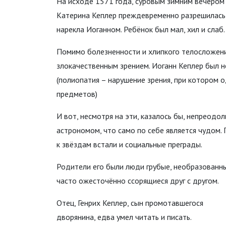
На исходе 1571 года, суровым зимним вечером 
Катерина Кеплер преждевременно разрешилась 
нарекла Иоганном. Ребёнок был мал, хил и слаб
Помимо болезненности и хлипкого телосложени
злокачественным зрением. Иоганн Кеплер был н
(полиопатия – нарушение зрения, при котором 
предметов)
И вот, несмотря на эти, казалось бы, непреодо
астрономом, что само по себе является чудом
к звёздам встали и социальные преграды.
Родители его были люди грубые, необразованны
часто ожесточённо ссорящиеся друг с другом.
Отец, Генрих Кеплер, сын промотавшегося
дворянина, едва умел читать и писать.