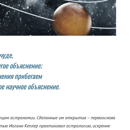
чуде,
гое объяснение;
нения прибегаем
ое научное объяснение.
тцом астрономии. Сделанные им открытия – первооснова
стью Иоганн Кеплер практиковал астрологию, искренне