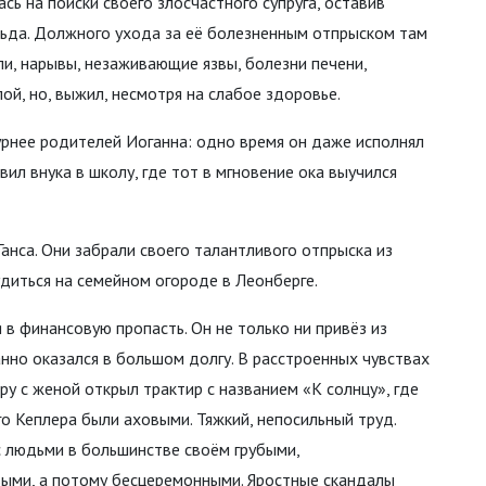
сь на поиски своего злосчастного супруга, оставив
льда. Должного ухода за её болезненным отпрыском там
ыпи, нарывы, незаживающие язвы, болезни печени,
пой, но, выжил, несмотря на слабое здоровье.
урнее родителей Иоганна: одно время он даже исполнял
вил внука в школу, где тот в мгновение ока выучился
анса. Они забрали своего талантливого отпрыска из
диться на семейном огороде в Леонберге.
в финансовую пропасть. Он не только ни привёз из
нно оказался в большом долгу. В расстроенных чувствах
ару с женой открыл трактир с названием «К солнцу», где
о Кеплера были аховыми. Тяжкий, непосильный труд.
с людьми в большинстве своём грубыми,
ыми, а потому бесцеремонными. Яростные скандалы