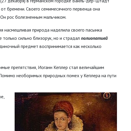
(27 декабря) в германском городке Вайль-дер-Штадт
от бремени. Своего семимесячного первенца она
. Он рос болезненным мальчиком.
я насмешливая природа наделила своего пасынка
е только сильно близорук, но и страдал
полиопатией
одиночный предмет воспринимается как несколько
лимые препятствия, Иоганн Кеплер стал величайшим
. Помимо необоримых природных помех у Кеплера на пути
е,