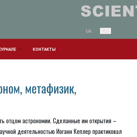
Выберите язык
UA
RU
ЖУРНАЛЕ
КОНТАКТЫ
оном, метафизик,
ать отцом астрономии. Сделанные им открытия –
научной деятельностью Иоганн Кеплер практиковал