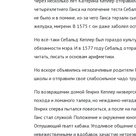
Через несколько лет Катерина Кеплер отправила
четырёхлетнего Ганса на попечение тестя Себа
не было и в помине, из-за чего Ганса терзали с
желудка, мигрени. В 1575 г. он даже заболел ос
Но всё-таки Себальд Кеплер был гораздо культ
обязанности мэра. И в 1577 году Себальд отпра
читать, писать и основам арифметики.
Но вскоре объявились незадачливые родители Г
школы и отправили своё слабосильное чадо тру
По возвращении домой Генрих Кеплер низвергся 
похода и ломаного талера, но нежданно-негада
Генрих сперва пытался повеситься, а после на п
Ганс стал служкой. Положение и окружение юног
Оглушающий гвалт кабака. Угодливое общение 
невежественными и вдобавок зачастую нетрезв