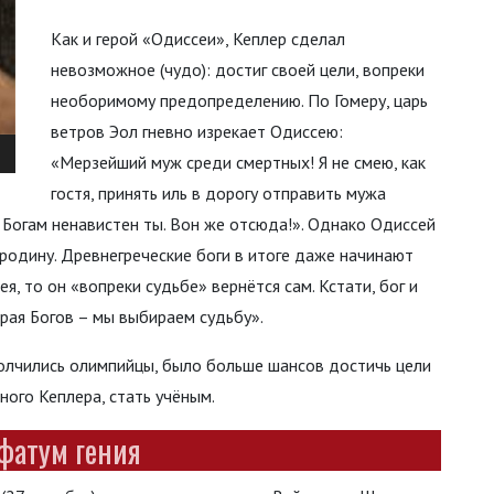
Как и герой «Одиссеи», Кеплер сделал
невозможное (чудо): достиг своей цели, вопреки
необоримому предопределению. По Гомеру, царь
ветров Эол гневно изрекает Одиссею:
«Мерзейший муж среди смертных! Я не смею, как
гостя, принять иль в дорогу отправить мужа
 Богам ненавистен ты. Вон же отсюда!». Однако Одиссей
 родину. Древнегреческие боги в итоге даже начинают
ея, то он «вопреки судьбе» вернётся сам. Кстати, бог и
ирая Богов – мы выбираем судьбу».
полчились олимпийцы, было больше шансов достичь цели
ного Кеплера, стать учёным.
фатум гения