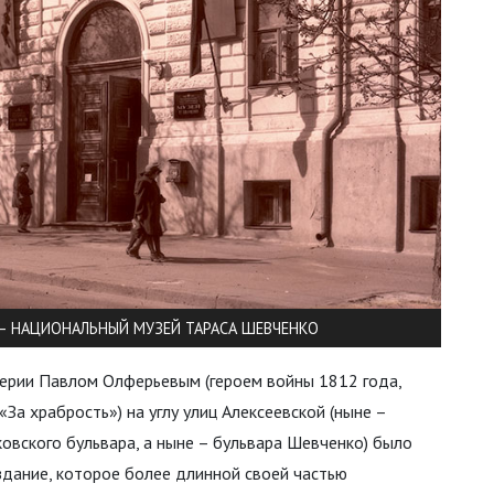
– НАЦИОНАЛЬНЫЙ МУЗЕЙ ТАРАСА ШЕВЧЕНКО
ерии Павлом Олферьевым (героем войны 1812 года,
а храбрость») на углу улиц Алексеевской (ныне –
овского бульвара, а ныне – бульвара Шевченко) было
здание, которое более длинной своей частью