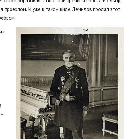
м этаже образовался сквозной арочный проезд во двор,
ад проездом. И уже в таком виде Демидов продал этот
ребром.
ма
й
ем