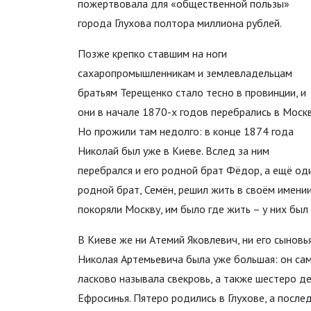
пожертвовала для «общественной пользы»
города Глухова полтора миллиона рублей.
Позже крепко ставшим на ноги
сахаропромышленникам и землевладельцам
братьям Терещенко стало тесно в провинции, и
они в начале 1870-х годов перебрались в Москв
Но прожили там недолго: в конце 1874 года
Николай был уже в Киеве. Вслед за ним
перебрался и его родной брат Фёдор, а ещё од
родной брат, Семён, решил жить в своём имении
покоряли Москву, им было где жить – у них бы
В Киеве же ни Атемий Яковлевич, ни его сынов
Николая Артемьевича была уже большая: он сам,
ласково называла свекровь, а также шестеро де
Ефросинья. Пятеро родились в Глухове, а после