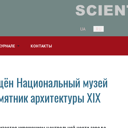
Выберите язык
UA
RU
ЖУРНАЛЕ
КОНТАКТЫ
ещён Национальный музей
мятник архитектуры XIX
читается украшением центральной части города