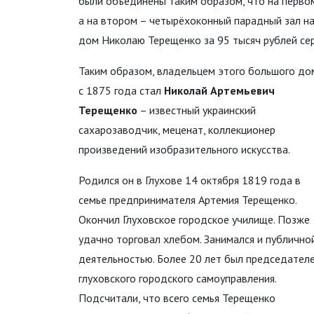
были объединены таким образом, что на перво
а на втором – четырёхоконный парадный зал н
дом Николаю Терещенко за 95 тысяч рублей се
Таким образом, владельцем этого большого до
с 1875 года стал
Николай Артемьевич
Терещенко
– известный украинский
сахарозаводчик, меценат, коллекционер
произведений изобразительного искусства.
Родился он в Глухове 14 октября 1819 года в
семье предпринимателя Артемия Терещенко.
Окончил Глуховское городское училище. Позже
удачно торговал хлебом. Занимался и публично
деятельностью. Более 20 лет был председател
глуховского городского самоуправления.
Подсчитали, что всего семья Терещенко