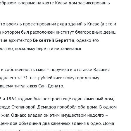
образом, впервые на карте Киева дом зафиксирован в
то время в проектировании ряда зданий в Киеве (а это и
 в котором был расположен институт благородных девиц
стие архитектор
Викентий Беретти
, однако его
оятно, поскольку Беретти не занимался
 в собственность сына – поручика в отставке Василия
дал его за 71 тыс. рублей киевскому городскому
вшему титул князя Сан-Донато.
 и 1864 годами был построен ещё один каменный дом,
ежде Степановой. Демидов приобрёл оба дома. В одном
м жил. Однако владел он этим имуществом недолго –
го, Демидов объединил два каменных здания в одно. Дома