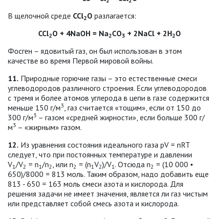
2
2
В щелочной среде
ССl
О
разлагается:
2
ССl
О + 4NaOH = Na
CО
+ 2NaCl + 2Н
О
2
2
3
2
Фосген – ядовитый газ, он был использован в этом
качестве во время Первой мировой войны.
11.
Природные горючие газы – это естественные смеси
углеводородов различного строения. Если углеводородов
с тремя и более атомов углерода в цепи в газе содержится
3
меньше 150 г/м
, газ считается «тощим», если от 150 до
3
300 г/м
– газом «средней жирности», если больше 300 г/
3
м
– «жирным» газом.
12.
Из уравнения состояния идеального газа pV = nRT
следует, что при постоянных температуре и давлении
V
/V
= n
/n
, или n
= (n
V
)/V
. Отсюда n
= (10 000 •
1
2
1
2
2
1
2
1
2
650)/8000 = 813 моль. Таким образом, надо добавить еще
813 - 650 = 163 моль смеси азота и кислорода. Для
решения задачи не имеет значения, является ли газ чистым
или представляет собой смесь азота и кислорода.