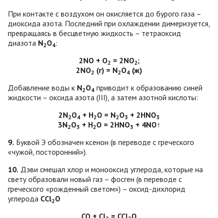
При контакте с воздухом он окисляется до бурого газа –
диоксида азота. Последний при охлаждении димеризуется,
превращаясь в бесцветную жидкость – тетраоксид
диазота
N
О
:
2
4
2NO + О
= 2NО
;
2
2
2NО
(г) = N
О
(ж)
2
2
4
Добавление воды к
N
О
приводит к образованию синей
2
4
жидкости – оксида азота (ІІІ), а затем азотной кислоты:
2N
О
+ Н
О = N
О
+ 2HNО
2
4
2
2
3
3
3N
О
+ Н
О = 2HNО
+ 4NO↑
2
3
2
3
9.
Буквой Э обозначен ксенон (в переводе с греческого
«чужой, посторонний»).
10.
Дэви смешал хлор и монооксид углерода, которые на
свету образовали новый газ – фосген (в переводе с
греческого «рожденный светом») – оксид-дихлорид
углерода
СCl
О
2
СО + Сl
= ССl
О