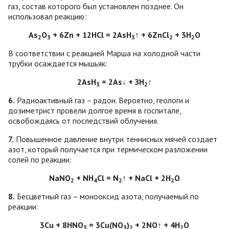
газ, состав которого был установлен позднее. Он
использовал реакцию:
As
О
+ 6Zn + 12НСl = 2AsH
↑ + 6ZnCl
+ 3H
О
2
3
3
2
2
В соответствии с реакцией Марша на холодной части
трубки осаждается мышьяк:
2AsH
= 2As↓ + ЗН
↑
3
2
6.
Радиоактивный газ – радон. Вероятно, геологи и
дозиметрист провели долгое время в госпитале,
освобождаясь от последствий облучения.
7.
Повышенное давление внутри теннисных мячей создает
азот, который получается при термическом разложении
солей по реакции:
NaNО
+ NH
Cl = N
↑ + NaCl + 2H
О
2
4
2
2
8.
Бесцветный газ – монооксид азота, получаемый по
реакции:
3Cu + 8HNО
= 3Cu(NО
)
+ 2NO↑ + 4Н
О
3
3
2
2