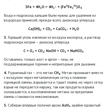
II
III
3Fe + 4Н
О = 4Н
↑ + (Fe
Fe
)О
2
2
2
4
Вода и гидроксид кальция были нужны для удаления из
водорода примесей, прежде всего диоксида углерода:
Са(ОН)
+ СО
= CaCO
↓ + Н
О
2
2
3
2
3.
Горящий уголь извлекал из воздуха кислород, а раствор
гидроксида натрия – диоксид углерода
С + О
= СО
; NaOH + СО
= NaHCO
2
2
2
3
Оставались только азот и аргон – газы, не
поддерживающие горения и непригодные для дыхания.
4.
Рудничный газ – это метан
СН
. Метан проникает вместе
4
с воздухом через металлическую сетку к пламени
горняцкой лампы, взрывается и тушит пламя, но через сетку
взрыв не передается наружу, так как продукты взрыва
охлаждаются, и воспламенение метана за пределами
лампы становится невозможным.
5.
Суберан впервые получил арсин
AsH
, крайне ядовитый
3