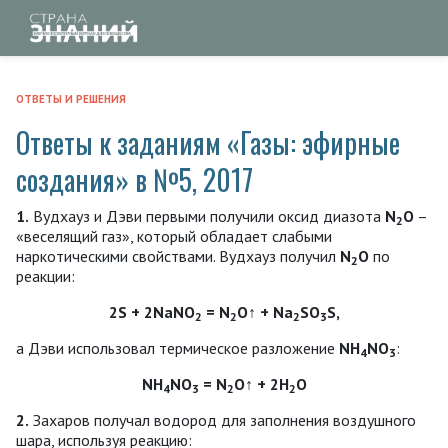
ОТВЕТЫ И РЕШЕНИЯ
Ответы к заданиям «Газы: эфирные
создания» в №5, 2017
1.
Вудхауз и Дэви первыми получили оксид диазота
N
О
–
2
«веселящий газ», который обладает слабыми
наркотическими свойствами. Вудхауз получил
N
О
по
2
реакции:
2S + 2NaNО
= N
O↑ + Na
SО
S,
2
2
2
3
а Дэви использовал термическое разложение
NH
NO
:
4
3
NH
NО
= N
O↑ + 2Н
О
4
3
2
2
2.
Захаров получал водород для заполнения воздушного
шара, используя реакцию: