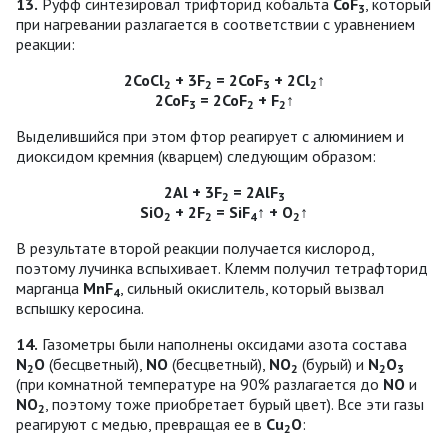
13.
Руфф синтезировал трифторид кобальта
CoF
, который
3
при нагревании разлагается в соответствии с уравнением
реакции:
2СоСl
+ 3F
= 2CoF
+ 2Сl
↑
2
2
3
2
2CoF
= 2CoF
+ F
↑
3
2
2
Выделившийся при этом фтор реагирует с алюминием и
диоксидом кремния (кварцем) следующим образом:
2Аl + 3F
= 2AlF
2
3
SiО
+ 2F
= SiF
↑ + О
↑
2
2
4
2
В результате второй реакции получается кислород,
поэтому лучинка вспыхивает. Клемм получил тетрафторид
марганца
MnF
, сильный окислитель, который вызвал
4
вспышку керосина.
14.
Газометры были наполнены оксидами азота состава
N
О
(бесцветный),
NО
(бесцветный),
NО
(бурый) и
N
О
2
2
2
3
(при комнатной температуре на 90% разлагается до
NО
и
NО
, поэтому тоже приобретает бурый цвет). Все эти газы
2
реагируют с медью, превращая ее в
Cu
О
:
2