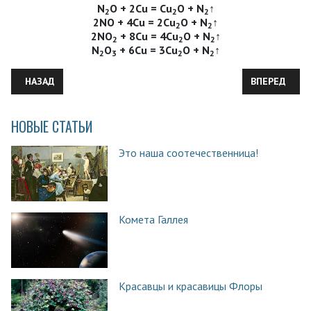
N
О + 2Cu = Cu
О + N
↑
2
2
2
2NO + 4Cu = 2Cu
О + N
↑
2
2
2NO
+ 8Cu = 4Cu
О + N
↑
2
2
2
N
О
+ 6Cu = 3Cu
О + N
↑
2
3
2
2
ПРЕДЫДУЩИЙ: ОТВЕТЫ К ЗАДАЧАМ ИЗ № 7 ЗА 2017 ГОД
СЛЕДУЮЩИЙ:
НАЗАД
ВПЕРЕД
НОВЫЕ СТАТЬИ
Это наша соотечественница!
Комета Галлея
Красавцы и красавицы Флоры