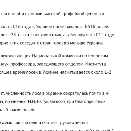
езли и особи с рогами высокой трофейной ценности.
чало 2016 года в Украине насчитывалось 6616 лосей.
лось 28 тысяч этих животных, а в Беларуси в 2014 году
тории этих соседних стран гораздо меньше Украины.
 млекопитающих Национальной комиссии по вопросам
 наук, профессора, заведующего отделом Института
тоящее время лосей в Украине насчитывается около 1-2
г. численность лося в Украине сократилась почти в 4
ем, по мнению Н.Н. Евтушевского, при благоприятных
ь 25 тысяч лосей.
 лося.
Так считали и считают руководитель
чьих и промысловых животных и правильной охоты Н.А.