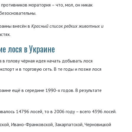
 противников моратория – что, мол, он никак
 безосновательны.
краины внесён в
Красный список редких животных и
астях.
е лося в Украине
 в голову чёрная идея начать добывать лося
спорт и в торговую сеть. В те годы и позже лося
аине ещё в середине 1990-х годов. В результате
валось 14796 лосей, то в 2006 году – всего 4396 лосей.
ской, Ивано-Франковской, Закарпатской, Черновицкой