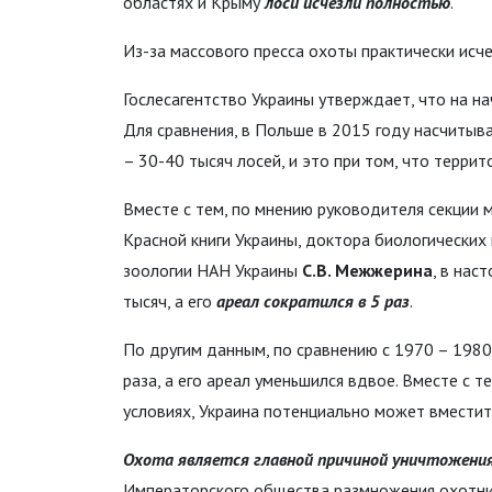
областях и Крыму
лоси исчезли полностью
.
Из-за массового пресса охоты практически исч
Гослесагентство Украины утверждает, что на на
Для сравнения, в Польше в 2015 году насчитыва
– 30-40 тысяч лосей, и это при том, что терри
Вместе с тем, по мнению руководителя секции
Красной книги Украины, доктора биологических
зоологии НАН Украины
С.В. Межжерина
, в нас
тысяч, а его
ареал сократился в 5 раз
.
По другим данным, по сравнению с 1970 – 1980 г
раза, а его ареал уменьшился вдвое. Вместе с т
условиях, Украина потенциально может вместит
Охота является главной причиной уничтожения
Императорского общества размножения охотни