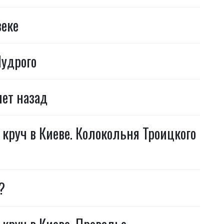
веке
Мудрого
ет назад
круч в Киеве. Колокольня Троицкого
?