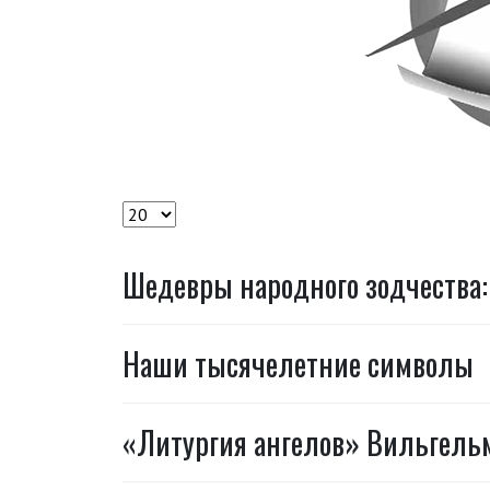
Кол-во строк:
Шедевры народного зодчества
Наши тысячелетние символы
«Литургия ангелов» Вильгельм