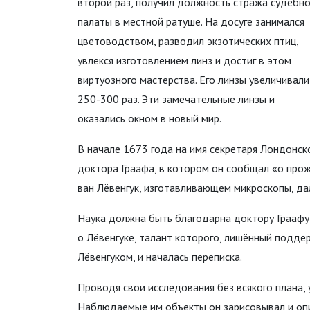
второй раз, получил должность стража судебн
палаты в местной ратуше. На досуге занимался
цветоводством, разводил экзотических птиц,
увлёкся изготовлением линз и достиг в этом
виртуозного мастерства. Его линзы увеличивали
250-300 раз. Эти замечательные линзы и
оказались окном в новый мир.
В начале 1673 года на имя секретаря Лондонск
доктора Граафа, в котором он сообщал «о про
ван Лёвенгук, изготавливающем микроскопы, да
Наука должна быть благодарна доктору Граафу з
о Лёвенгуке, талант которого, лишённый поддер
Лёвенгуком, и началась переписка.
Проводя свои исследования без всякого плана,
Наблюдаемые им объекты он зарисовывал и опи