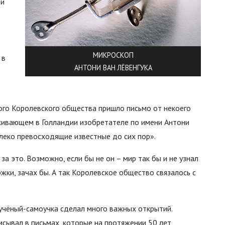
ой
МИКРОСКОП
 в
АНТОНИ ВАН ЛЁВЕНГУКА
ого Королевского общества пришло письмо от некоего
живающем в Голландии изобретателе по имени Антони
леко превосходящие известные до сих пор».
а это. Возможно, если бы не он – мир так бы и не узнал
жки, зачах бы. А так Королевское общество связалось с
 учёный-самоучка сделал много важных открытий.
сывал в письмах, которые на протяжении 50 лет