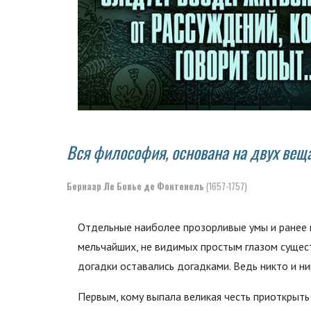
Вся философия, основана на двух вещ
Бернаар Ле Бовье де Фонтенель
(1657-1757)
Отдельные наиболее прозорливые умы и ранее 
мельчайших, не видимых простым глазом сущест
догадки оставались догадками. Ведь никто и ни
Первым, кому выпала великая честь приоткрыть