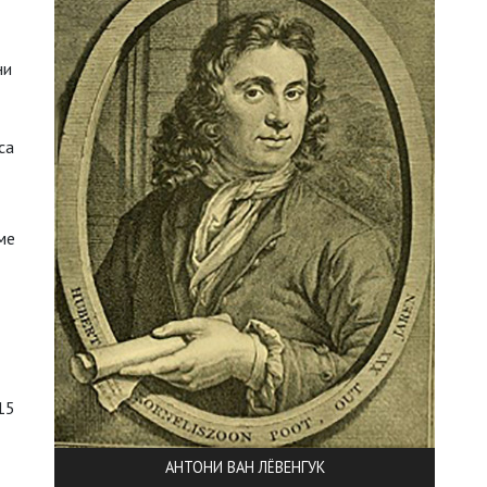
ни
са
ме
15
АНТОНИ ВАН ЛЁВЕНГУК