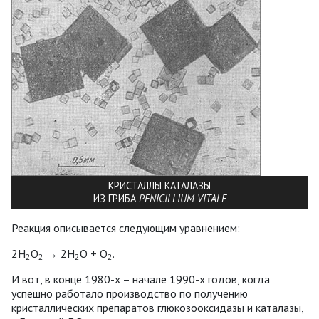
КРИСТАЛЛЫ КАТАЛАЗЫ
ИЗ ГРИБА
PENICILLIUM VITALE
Реакция описывается следующим уравнением:
2Н
О
→ 2Н
О + О
.
2
2
2
2
И вот, в конце 1980-х – начале 1990-х годов, когда
успешно работало производство по получению
кристаллических препаратов глюкозооксидазы и каталазы,