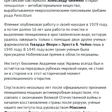
британский бактериолог
Александр Флеминг
открыл
пенициллин
– антибактериальное вещество,
вырабатываемое микроскопическими плесневыми грибами
рода
Penicillium
.
Флеминг опубликовал работу о своей находке в 1929 году,
а потом долгих 16 лет шла работа по очистке и
выделению пенициллина в кристаллическом виде, которую
удалось завершить только с помощью двух других ученых-
фармакологов
Говарда Флори
и
Эрнста Б. Чейни
лишь в
1945 году. В 1945 году всем троим учёным была
присуждена Нобелевская премия в области медицины.
Институт биохимии Академии наук Украины всегда был и
остаётся на передовых рубежах мировой науки, не стоял
он в стороне и в этот исторический момент
революционного открытия.
Спустя всего несколько лет после официального признания
пенициллина мощным антимикробным веществом, что
совпало с окончанием Великой Отечественной войны и
началом восстановления страны после разрухи, учёные
нашего института под руководством
Максима