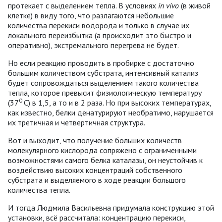
протекает с выделением тепла. В условиях
in vivo
(в живой
клетке) в виду того, что разлагаются небольшие
количества перекиси водорода и только в случае их
локального переизбытка (а происходит это быстро и
оперативно), экстремального перегрева не будет.
Но если реакцию проводить в пробирке с достаточно
большим количеством субстрата, интенсивный катализ
будет сопровождаться выделением такого количества
тепла, которое превысит физиологическую температуру
0
(37
С) в 1,5, а то и в 2 раза. Но при высоких температурах,
как известно, белки денатурируют необратимо, нарушается
их третичная и четвертичная структура.
Вот и выходит, что получение больших количеств
молекулярного кислорода сопряжено с ограниченными
возможностями самого белка каталазы, он неустойчив к
воздействию высоких концентраций собственного
субстрата и выделяемого в ходе реакции большого
количества тепла.
И тогда Людмила Васильевна придумала конструкцию этой
установки, всё рассчитала: концентрацию перекиси,