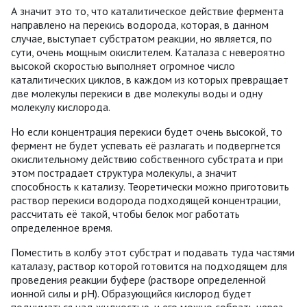
А значит это то, что каталитическое действие фермента
направлено на перекись водорода, которая, в данном
случае, выступает субстратом реакции, но является, по
сути, очень мощным окислителем. Каталаза с невероятно
высокой скоростью выполняет огромное число
каталитических циклов, в каждом из которых превращает
две молекулы перекиси в две молекулы воды и одну
молекулу кислорода.
Но если концентрация перекиси будет очень высокой, то
фермент не будет успевать её разлагать и подвергнется
окислительному действию собственного субстрата и при
этом пострадает структура молекулы, а значит
способность к катализу. Теоретически можно приготовить
раствор перекиси водорода подходящей концентрации,
рассчитать её такой, чтобы белок мог работать
определенное время.
Поместить в колбу этот субстрат и подавать туда частями
каталазу, раствор которой готовится на подходящем для
проведения реакции буфере (растворе определенной
ионной силы и рН). Образующийся кислород будет
подниматься над жидкостью, и его можно собрать через