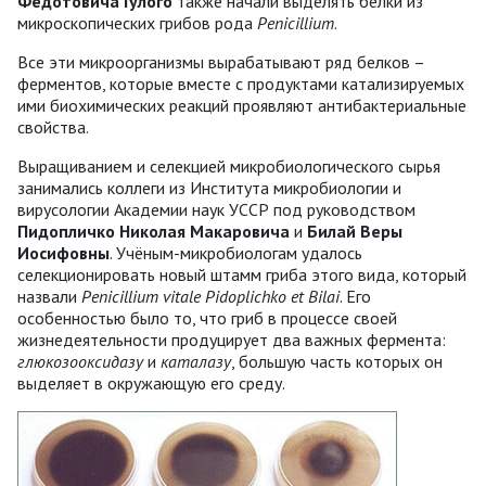
Федотовича Гулого
также начали выделять белки из
микроскопических грибов рода
Penicillium
.
Все эти микроорганизмы вырабатывают ряд белков –
ферментов, которые вместе с продуктами катализируемых
ими биохимических реакций проявляют антибактериальные
свойства.
Выращиванием и селекцией микробиологического сырья
занимались коллеги из Института микробиологии и
вирусологии Академии наук УССР под руководством
Пидопличко Николая Макаровича
и
Билай Веры
Иосифовны
. Учёным-микробиологам удалось
селекционировать новый штамм гриба этого вида, который
назвали
Penicillium vitale Рidoplichko et Bilai
. Его
особенностью было то, что гриб в процессе своей
жизнедеятельности продуцирует два важных фермента:
глюкозооксидазу
и
каталазу
, большую часть которых он
выделяет в окружающую его среду.