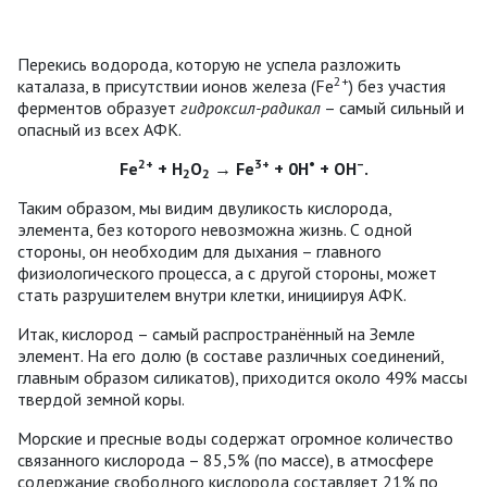
Перекись водорода, которую не успела разложить
2+
каталаза, в присутствии ионов железа (Fe
) без участия
ферментов образует
гидроксил-радикал
– самый сильный и
опасный из всех АФК.
2+
3+
•
–
Fe
+ H
O
→ Fe
+ 0H
+ OH
.
2
2
Таким образом, мы видим двуликость кислорода,
элемента, без которого невозможна жизнь. С одной
стороны, он необходим для дыхания – главного
физиологического процесса, а с другой стороны, может
стать разрушителем внутри клетки, инициируя АФК.
Итак, кислород – самый распространённый на Земле
элемент. На его долю (в составе различных соединений,
главным образом силикатов), приходится около 49% массы
твердой земной коры.
Морские и пресные воды содержат огромное количество
связанного кислорода – 85,5% (по массе), в атмосфере
содержание свободного кислорода составляет 21% по