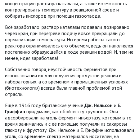
концентрацию раствора каталазы, а также возможность
контролировать температуру в реакционной среде и
собирать кислород при помощи газоотвода.
Всё заработало, раствор каталазы подавали дозировано
через кран, при перегреве подачу вовсе прекращали до
нормализации температуры. Но время работы такого
реактора ограничивалось его объёмом, ведь он наполнялся
постепенно образующейся в ходе реакции водой. И, тем не
менее, идея заработала!
Собственно говоря, неустойчивость ферментов при
использовании их для получения продуктов реакции в
лабораторных, а со временем и промышленных условиях
(биотехнология) всегда была главной проблемой этой
отрасли.
Ещё в 1916 году британские ученые
Дж. Нельсон
и
Е.
Гриффин
придумали, как обойти эту трудность. Они
адсорбировали на уголь фермент инвертазу, которым в то
время занимались и с её помощью получали из сахарозы
глюкозу и фруктозу. Дж. Нельсон и Е. Гриффин использовали
уголь, со временем спектр материалов носителей, на