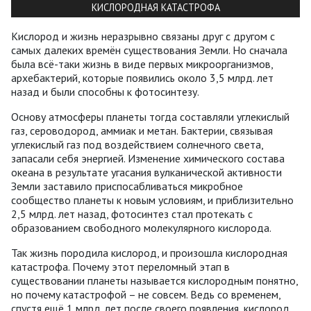
КИСЛОРОДНАЯ КАТАСТРОФА
Кислород и жизнь неразрывно связаны друг с другом с
самых далеких времён существования Земли. Но сначала
была всё-таки жизнь в виде первых микроорганизмов,
архебактерий, которые появились около 3,5 млрд. лет
назад и были способны к фотосинтезу.
Основу атмосферы планеты тогда составляли углекислый
газ, сероводород, аммиак и метан. Бактерии, связывая
углекислый газ под воздействием солнечного света,
запасали себя энергией. Изменение химического состава
океана в результате угасания вулканической активности
Земли заставило приспосабливаться микробное
сообщество планеты к новым условиям, и приблизительно
2,5 млрд. лет назад, фотосинтез стал протекать с
образованием свободного молекулярного кислорода.
Так жизнь породила кислород, и произошла кислородная
катастрофа. Почему этот переломный этап в
существовании планеты называется кислородным понятно,
но почему катастрофой – не совсем. Ведь со временем,
спустя ещё 1 млрд. лет после своего появления, кислород