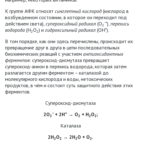
К группе АФК относят
синглетный кислород
(кислород в
возбужденном состоянии, в которое он переходит под
-•
действием света),
супероксидный радикал
(О
),
перекись
2
•
водорода
(Н
О
) и
гидроксильный радикал
(ОН
).
2
2
В том порядке, как они здесь перечислены, происходит их
превращение друг в друга в цепи последовательных
биохимических реакций с участием
антиоксидантных
ферментов
: супероксид-дисмутаза превращает
супероксид-анион в перекись водорода, которая затем
разлагается другим ферментом – каталазой до
молекулярного кислорода и воды, нетоксических
продуктов, в чём и состоит суть защитного действия этих
ферментов.
Супероксид-дисмутаза
–
+
2O
+ 2H
→ O
+ H
O
;
2
2
2
2
Каталаза
2H
O
→ 2H
O + O
.
2
2
2
2