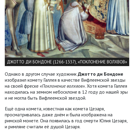
ДЖОТТО ДИ БОНДОНЕ (1266-1337), «ПОКЛОНЕНИЕ ВОЛХВOВ»
Однако в другом случае художник
Джотто ди Бондоне
изобразил комету Галлея в качестве Вифлеемской звезды
на своей фреске
«Поклонение волхвов».
Хотя комета Галлея
находилась на земном небосклоне в 12 году до нашей эры
и не могла быть Вифлеемской звездой.
Ещё одна комета, известная как комета Цезаря,
просматривалась даже днём ​​и была изображена на
римской монете. Она появилась в год смерти Юлия Цезаря,
и римляне считали её душой Цезаря.