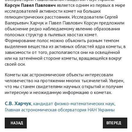
Корсун Павел Павлович
является одним из первых в мире
исследователей активности комет на больших
гелиоцентрических расстояниях. Исследователи Сергей
Валерьевич Харчук и Павел Павлович Корсун предложили
объяснение редко наблюдаемому явлению образования
полосных структур в пылевых хвостах комет.
Формирование полос можно объяснить разным темпом
выделения вещества из активных областей ядра кометы, в
зависимости от того, располагаются они на освещённой
или на затенённой стороне кометы, вращающейся вокруг
своей оси.
Кометы как астрономические объекты интересовали
человечество на протяжении многих тысячелетий. Уверен,
что мы станем свидетелями научных открытий и получим
интересную и неожиданную информацию о кометах.
С.В. Харчук
, кандидат физико-математических наук,
Главная астрономическая обсерватория НАН Украины
ПРЕДЫДУЩИЙ: «ЛОБАЧЕВСКИЙ БЫЛ НЕ ТОЛЬКО КОПЕРНИКОМ
СЛЕДУЮЩИЙ:
НАЗАД
ВПЕРЕД