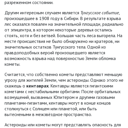
разреженном состоянии.
Другим интересным случаем является
Тунгусское
событие
,
произошедшее в 1908 году в Сибири. В результате взрыва
лес оказался повален на значительной площади, радиально
от эпицентра, в котором некоторые деревья остались
стоять, хотя и без ветвей. Большая часть леса выгорела. На
месте происшествия не было обнаружено ни кратеров, ни
значительных остатков Тунгусского тела. Одной из
правдоподобных версий произошедшего является
возможность взрыва над поверхностью Земли обломка
кометы.
Считается, что собственно кометы представляют меньшую
угрозу для жителей Земли, чем астероиды. Однако этого не
скажешь о
кентаврах
. Кентавры являются гигантскими
кометами с нестабильными орбитами. После орбитальных
возмущений, вызванных Юпитером и другими газовыми
планетами-гигантами, кентавры могут в конце концов
столкнуться с Солнцем или планетой, или быть
вытеснеными в межзвёздное пространство.
Астероиды или кометы могут представлять опасность для