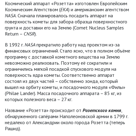
Космический аппарат «Розетта» изготовлен Европейским
Космическим Агентством (
ЕКА
) и американским агентством
NASA
. Сначала планировалось посадить аппарат на
поверхность кометы для забора образца поверхностного
грунта и доставки его на Землю (Comet Nucleus Samples
Return –
CNSR
).
В 1992 г.
NASA
прекратило работу над проектом из-за
финансовых ограничений. Стало ясно, что в полном объёме
программу с доставкой кометного вещества на Землю
невозможно реализовать. Поэтому её сократили и
ограничились мягкой посадкой спускового модуля на
поверхность ядра кометы. Соответственно аппарат
состоял из двух частей – собственно зонда, который
вышел на орбиту кометы, и посадочного модуля «Филы»
(Philae Lander). Масса посадочного аппарата – 85 кг, из
которых полезного веса – 27 кг.
Название «Розетта» происходит от
Розетского камня
,
обнаруженного сапёрами Наполеоновской армии в 1799 г.
недалеко от Александрии около города Розетта (теперь
Рашид).