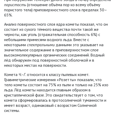
пористость
(отношение объёма пор ко всему объёму
пористого тела) приповерхностного слоя в пределах 30–
65%.
Анализ поверхностного слоя ядра кометы показал, что он
состоит из сухого тёмного вещества почти такой же
черноты, как уголь (отражательная способность 6%) с
небольшими примесями водного льда. Вместе с
некоторыми
спектральными
данными это указывает на
значительное содержание в приповерхностном слое
высокомолекулярных органических соединений. Водный
лёд обнаружен под поверхностной оболочкой и в
некоторых местах на поверхности.
Комета
Ч.–Г
. относится к классу пылевых комет.
Гравиметрические измерения «Розетты» показали, что
тело кометы состоит на 75% из пыли и только на 25% изо
льда. Лёд кометы находится главным образом в
кристаллической фазе. Это свидетельствует о том, что
комета сформировалась в протосолнечной туманности и
имеет возраст, одинаковый с возрастом Солнечной
системы.