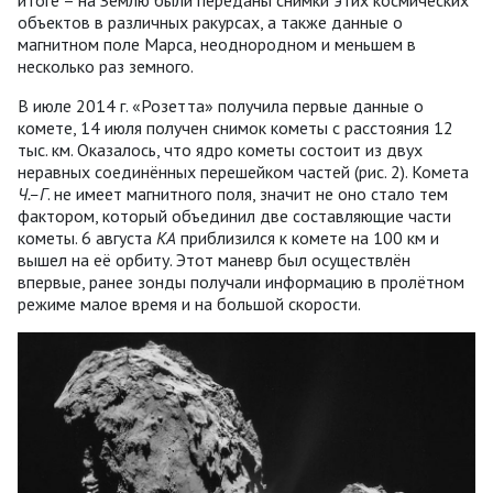
итоге – на Землю были переданы снимки этих космических
объектов в различных ракурсах, а также данные о
магнитном поле Марса, неоднородном и меньшем в
несколько раз земного.
В июле 2014 г. «Розетта» получила первые данные о
комете, 14 июля получен снимок кометы с расстояния 12
тыс. км. Оказалось, что ядро кометы состоит из двух
неравных соединённых перешейком частей (рис. 2). Комета
Ч.–Г
. не имеет магнитного поля, значит не оно стало тем
фактором, который объединил две составляющие части
кометы. 6 августа
КА
приблизился к комете на 100 км и
вышел на её орбиту. Этот маневр был осуществлён
впервые, ранее зонды получали информацию в пролётном
режиме малое время и на большой скорости.