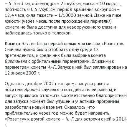
– 5, 3 и 3 км, объём ядра ≈ 25 куб. км, масса ≈ 10 млрд т,
плотность ≈ 0,5 г/куб. см, период вращения вокруг оси –
12,4 часа, сила тяжести – 1/10000 земной. Даже на пике
яркости (через месяц после прохождения перигелия)
комета не была доступна для невооруженного глаза и
наблюдалась только в телескоп.
Комета
Ч.–Г.
не была первой целью для миссии «Розетта».
Сначала нужно было отобрать одну среди 12
претендентов, и среди них была выбрана комета
Виртанена
с орбитальными параметрами, близкими к
параметрам кометы
Ч.–Г.
. Запуск к ней был запланирован на
12 января 2003 г.
Однако в декабре 2002 г. во время запуска ракеты-
носителя
Ариан-5
случился отказ двигателей ракеты, и
запуск пришлось отложить. Соответственно благоприятный
для запуска момент был упущен и участники программы
разработали новый вариант. Оказалось, что
приблизительно через год можно будет направить
«Розетту» к другой комете –
Ч.–Г.
для встречи с ней в 2014
г.