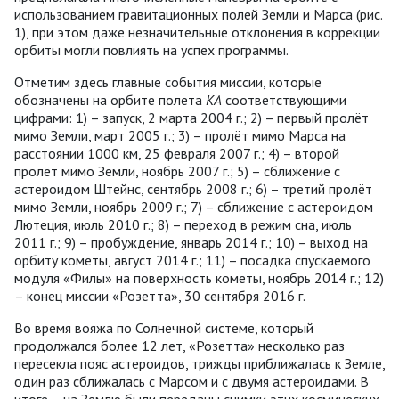
использованием гравитационных полей Земли и Марса (рис.
1), при этом даже незначительные отклонения в коррекции
орбиты могли повлиять на успех программы.
Отметим здесь главные события миссии, которые
обозначены на орбите полета
КА
соответствующими
цифрами: 1) – запуск, 2 марта 2004 г.; 2) – первый пролёт
мимо Земли, март 2005 г.; 3) – пролёт мимо Марса на
расстоянии 1000 км, 25 февраля 2007 г.; 4) – второй
пролёт мимо Земли, ноябрь 2007 г.; 5) – сближение с
астероидом Штейнс, сентябрь 2008 г.; 6) – третий пролёт
мимо Земли, ноябрь 2009 г.; 7) – сближение с астероидом
Лютеция, июль 2010 г.; 8) – переход в режим сна, июль
2011 г.; 9) – пробуждение, январь 2014 г.; 10) – выход на
орбиту кометы, август 2014 г.; 11) – посадка спускаемого
модуля «Филы» на поверхность кометы, ноябрь 2014 г.; 12)
– конец миссии «Розетта», 30 сентября 2016 г.
Во время вояжа по Солнечной системе, который
продолжался более 12 лет, «Розетта» несколько раз
пересекла пояс астероидов, трижды приближалась к Земле,
один раз сближалась с Марсом и с двумя астероидами. В