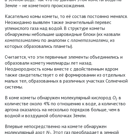
Земле – не кометного происхождения.
Касательно комы кометы, то её состав постоянно менялся.
Неожиданно выявлен также значительный перевес
углекислого газа над водой. В структуре кометы
обнаружены небольшие шаровидные блоки (их назвали
кометозималями
по аналогии с
планетозималями
, из
которых образовались планеты).
Считается, что эти первичные элементы объединились и
образовали комету миллиарды лет назад.
Неоднородность комы вместе с двойственным ядром
также свидетельствует о её формировании из отдельных
малых тел, образованных в различных участках Солнечной
системы.
В коме кометы обнаружен молекулярный кислород
О
в
2
количестве около 4% по отношению к воде, а количество
аргона оказалось на несколько порядков больше, чем в
водной и воздушной оболочках Земли.
Впервые непосредственно на комете обнаружен
молекулярный азот
N
. Этот газ преобладает в земной
2