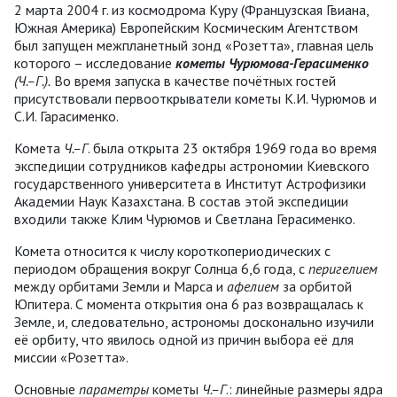
2 марта 2004 г. из космодрома Куру (Французская Гвиана,
Южная Америка) Европейским Космическим Агентством
был запущен межпланетный зонд «Розетта», главная цель
которого – исследование
кометы Чурюмова-Герасименко
(Ч.–Г.).
Во время запуска в качестве почётных гостей
присутствовали первооткрыватели кометы К.И. Чурюмов и
С.И. Гарасименко.
Комета
Ч.–Г
. была открыта 23 октября 1969 года во время
экспедиции сотрудников кафедры астрономии Киевского
государственного университета в Институт Астрофизики
Академии Наук Казахстана. В состав этой экспедиции
входили также Клим Чурюмов и Светлана Герасименко.
Комета относится к числу короткопериодических с
периодом обращения вокруг Солнца 6,6 года, с
перигелием
между орбитами Земли и Марса и
афелием
за орбитой
Юпитера. С момента открытия она 6 раз возвращалась к
Земле, и, следовательно, астрономы досконально изучили
её орбиту, что явилось одной из причин выбора её для
миссии «Розетта».
Основные
параметры
кометы
Ч.–Г
.: линейные размеры ядра