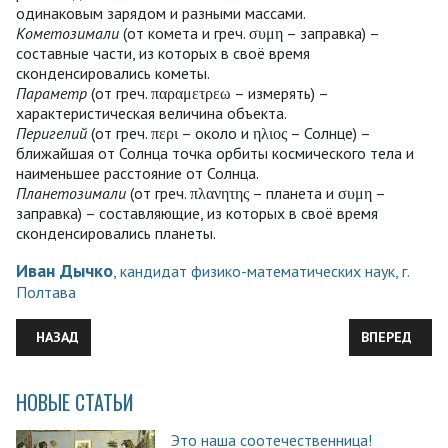
одинаковым зарядом и разными массами.
Кометозимали
(от комета и греч. συμη – заправка) –
составные части, из которых в своё время
сконденсировались кометы.
Параметр
(от греч. παραμετρεω – измерять) –
характеристическая величина объекта.
Перигелий
(от греч. περι – около и ηλιος – Солнце) –
ближайшая от Солнца точка орбиты космического тела и
наименьшее расстояние от Солнца.
Планетозимали
(от греч. πλανητης – планета и συμη –
заправка) – составляющие, из которых в своё время
сконденсировались планеты.
Иван Дычко
, кандидат физико-математических наук, г.
Полтава
ПРЕДЫДУЩИЙ: ЗАГАДКА КОСВЕННОГО ИЗМЕРЕНИЯ И ЕГО ПОГР
СЛЕДУЮЩИЙ:
НАЗАД
ВПЕРЕД
НОВЫЕ СТАТЬИ
Это наша соотечественница!