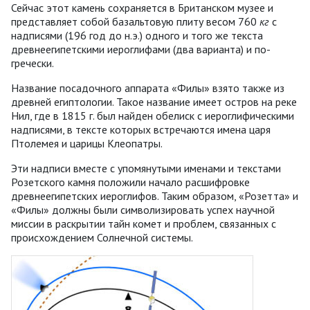
Сейчас этот камень сохраняется в Британском музее и
представляет собой базальтовую плиту весом 760
кг
с
надписями (196 год до н.э.) одного и того же текста
древнеегипетскими иероглифами (два варианта) и по-
гречески.
Название посадочного аппарата «Филы» взято также из
древней египтологии. Такое название имеет остров на реке
Нил, где в 1815 г. был найден обелиск с иероглифическими
надписями, в тексте которых встречаются имена царя
Птолемея и царицы Клеопатры.
Эти надписи вместе с упомянутыми именами и текстами
Розетского камня положили начало расшифровке
древнеегипетских иероглифов. Таким образом, «Розетта» и
«Филы» должны были символизировать успех научной
миссии в раскрытии тайн комет и проблем, связанных с
происхождением Солнечной системы.