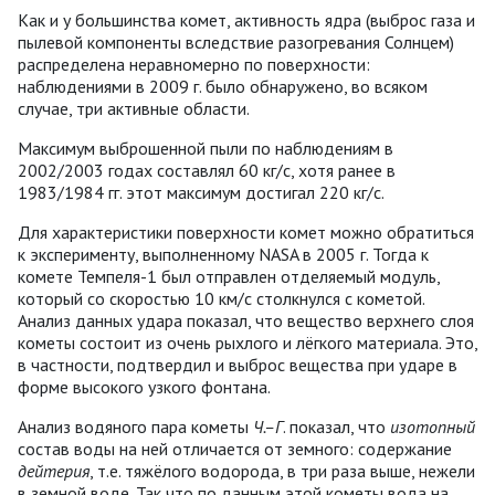
Как и у большинства комет, активность ядра (выброс газа и
пылевой компоненты вследствие разогревания Солнцем)
распределена неравномерно по поверхности:
наблюдениями в 2009 г. было обнаружено, во всяком
случае, три активные области.
Максимум выброшенной пыли по наблюдениям в
2002/2003 годах составлял 60 кг/с, хотя ранее в
1983/1984 гг. этот максимум достигал 220 кг/с.
Для характеристики поверхности комет можно обратиться
к эксперименту, выполненному NASA в 2005 г. Тогда к
комете Темпеля-1 был отправлен отделяемый модуль,
который со скоростью 10 км/с столкнулся с кометой.
Анализ данных удара показал, что вещество верхнего слоя
кометы состоит из очень рыхлого и лёгкого материала. Это,
в частности, подтвердил и выброс вещества при ударе в
форме высокого узкого фонтана.
Анализ водяного пара кометы
Ч.–Г
. показал, что
изотопный
состав воды на ней отличается от земного: содержание
дейтерия
, т.е. тяжёлого водорода, в три раза выше, нежели
в земной воде. Так что по данным этой кометы вода на