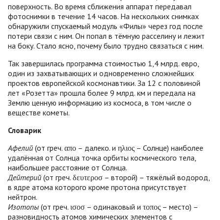
поверхность. Во время сближения аппарат передавал
фотоснимки в течение 14 часов. На нескольких снимках
обнаружили спускаемый модуль «Филы» через год после
потери связи с ним. Он попал в тёмную расселину и лежит
на боку. Стало ясно, почему было трудно связаться с ним.
Так завершилась программа стоимостью 1,4 млрд. евро,
один из захватывающих и одновременно сложнейших
проектов европейской космонавтики. За 12 с половиной
лет «Розетта» прошла более 9 млрд. км и передала на
Землю ценную информацию из космоса, в том числе о
веществе кометы.
Словарик
Афелий
(от греч. απο – далеко. и ηλιος – Солнце) наиболее
удалённая от Солнца точка орбиты космического тела,
наибольшее расстояние от Солнца.
Дейтерий
(от греч. δευτεροσ – второй) – тяжёлый водород,
в ядре атома которого кроме протона присутствует
нейтрон.
Изотопы
(от греч. ισοσ – одинаковый и τοπος – место) –
разновидность атомов химических элементов с