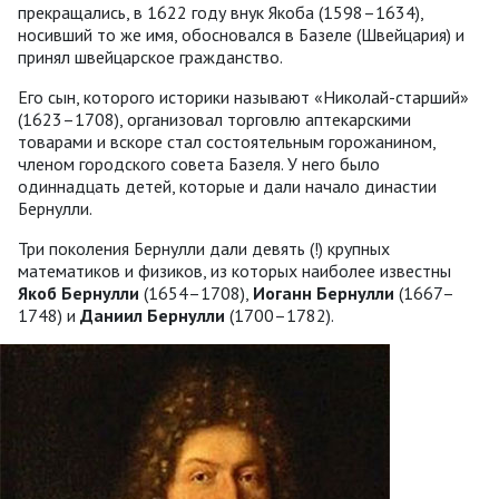
прекращались, в 1622 году внук Якоба (1598–1634),
носивший то же имя, обосновался в Базеле (Швейцария) и
принял швейцарское гражданство.
Его сын, которого историки называют «Николай-старший»
(1623–1708), организовал торговлю аптекарскими
товарами и вскоре стал состоятельным горожанином,
членом городского совета Базеля. У него было
одиннадцать детей, которые и дали начало династии
Бернулли.
Три поколения Бернулли дали девять (!) крупных
математиков и физиков, из которых наиболее известны
Якоб Бернулли
(1654–1708),
Иоганн
Бернулли
(1667–
1748) и
Даниил
Бернулли
(1700–1782).