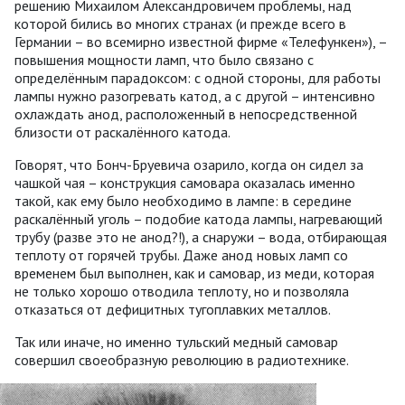
решению Михаилом Александровичем проблемы, над
которой бились во многих странах (и прежде всего в
Германии – во всемирно известной фирме «Телефункен»), –
повышения мощности ламп, что было связано с
определённым парадоксом: с одной стороны, для работы
лампы нужно разогревать катод, а с другой – интенсивно
охлаждать анод, расположенный в непосредственной
близости от раскалённого катода.
Говорят, что Бонч-Бруевича озарило, когда он сидел за
чашкой чая – конструкция самовара оказалась именно
такой, как ему было необходимо в лампе: в середине
раскалённый уголь – подобие катода лампы, нагревающий
трубу (разве это не анод?!), а снаружи – вода, отбирающая
теплоту от горячей трубы. Даже анод новых ламп со
временем был выполнен, как и самовар, из меди, которая
не только хорошо отводила теплоту, но и позволяла
отказаться от дефицитных тугоплавких металлов.
Так или иначе, но именно тульский медный самовар
совершил своеобразную революцию в радиотехнике.