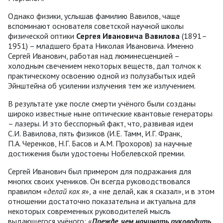
Однако физики, услышав фамилию Вавилов, чаще
вспоминают основателя советской научной школы
физической оптики
Сергея Ивановича Вавилова
(1891–
1951) – младшего брата Николая Ивановича. Именно
Сергей Иванович, работая над люминесценцией –
холодным свечением некоторых веществ, дал толчок к
практическому освоению одной из полузабытых идей
Эйнштейна об усилении излучения тем же излучением.
В результате уже после смерти учёного были созданы
широко известные ныне оптические квантовые генераторы
– лазеры. И это бесспорный факт, что, развивая идеи
С.И. Вавилова, пять физиков (И.Е. Тамм, И.Г. Франк,
П.А. Черенков, Н.Г. Басов и А.М. Прохоров) за научные
достижения были удостоены Нобелевской премии.
Сергей Иванович был примером для подражания для
многих своих учеников. Он всегда руководствовался
правилом «
делай как я
», а «не делай, как я сказал», и в этом
отношении достаточно показательна и актуальна для
некоторых современных руководителей мысль
выдающегося учёного: «
Прежде, чем начинать руководить