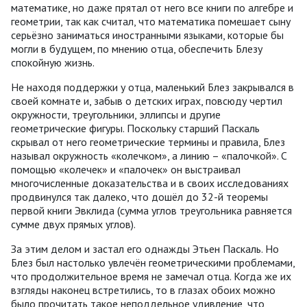
математике, но даже прятал от него все книги по алгебре и
геометрии, так как считал, что математика помешает сыну
серьёзно заниматься иностранными языками, которые бы
могли в будущем, по мнению отца, обеспечить Блезу
спокойную жизнь.
Не находя поддержки у отца, маленький Блез закрывался в
своей комнате и, забыв о детских играх, повсюду чертил
окружности, треугольники, эллипсы и другие
геометрические фигуры. Поскольку старший Паскаль
скрывал от него геометрические термины и правила, Блез
называл окружность «колечком», а линию – «палочкой». С
помощью «колечек» и «палочек» он выстраивал
многочисленные доказательства и в своих исследованиях
продвинулся так далеко, что дошёл до 32-й теоремы
первой книги Эвклида (сумма углов треугольника равняется
сумме двух прямых углов).
За этим делом и застал его однажды Этьен Паскаль. Но
Блез был настолько увлечён геометрическими проблемами,
что продолжительное время не замечал отца. Когда же их
взгляды наконец встретились, то в глазах обоих можно
было прочитать такое неподдельное удивление, что