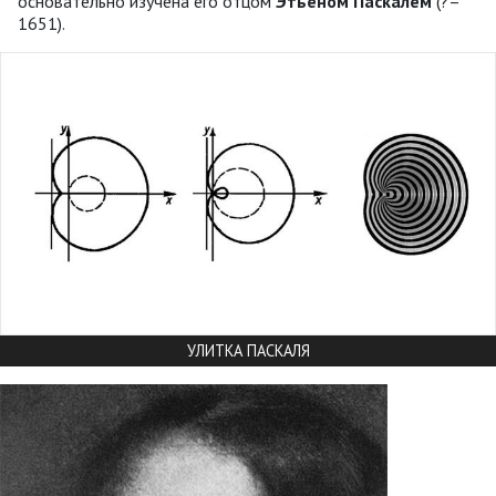
основательно изучена его отцом
Этьеном Паскалем
(?–
1651).
УЛИТКА ПАСКАЛЯ