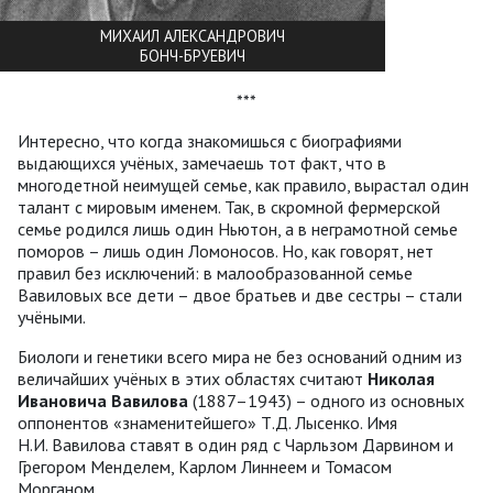
МИХАИЛ АЛЕКСАНДРОВИЧ
БОНЧ-БРУЕВИЧ
***
Интересно, что когда знакомишься с биографиями
выдающихся учёных, замечаешь тот факт, что в
многодетной неимущей семье, как правило, вырастал один
талант с мировым именем. Так, в скромной фермерской
семье родился лишь один Ньютон, а в неграмотной семье
поморов – лишь один Ломоносов. Но, как говорят, нет
правил без исключений: в малообразованной семье
Вавиловых все дети – двое братьев и две сестры – стали
учёными.
Биологи и генетики всего мира не без оснований одним из
величайших учёных в этих областях считают
Николая
Ивановича Вавилова
(1887–1943) – одного из основных
оппонентов «знаменитейшего» Т.Д. Лысенко. Имя
Н.И. Вавилова ставят в один ряд с Чарльзом Дарвином и
Грегором Менделем, Карлом Линнеем и Томасом
Морганом.