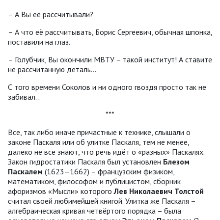
– А Вы её рассчитывали?
– А что её рассчитывать, Борис Сергеевич, обычная шпонка,
поставили на глаз.
– Голубчик, Вы окончили МВТУ – такой институт! А ставите
не рассчитанную деталь...
С того времени Соколов и ни одного гвоздя просто так не
забивал...
***
Все, так либо иначе причастные к технике, слышали о
законе Паскаля или об улитке Паскаля, тем не менее,
далеко не все знают, что речь идёт о «разных» Паскалях.
Закон гидростатики Паскаля был установлен
Блезом
Паскалем
(1623–1662) – французским физиком,
математиком, философом и публицистом, сборник
афоризмов «Мысли» которого
Лев Николаевич Толстой
считал своей любимейшей книгой. Улитка же Паскаля –
алгебраическая кривая четвёртого порядка – была