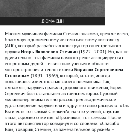
ДЮМА-СЫН
Многим мужчинам фамилия Стечкин знакома, прежде всего,
благодаря одноимённому автоматическому пистолету
(АПС), который разработал конструктор огнестрельного
оружия
Игорь Яковлевич Стечкин
(1922–2001). Но, как не
удивительно, эта фамилия намного реже ассоциируется с
его родным дядей – известным учёным в области
моторостроения и теплотехники
Борисом Сергеевичем
Стечкиным
(1891–1969), который, кстати, иногда
пользовался известностью своего племянника. Так,
однажды, нарушив правила дорожного движения, Борис
Сергеевич был остановлен автоинспектором. Суровый
милиционер внимательно рассмотрел академическое
удостоверение нарушителя и вдруг его лицо расцвело: «Так
Вы и есть тот самый Стечкин?», на что учёный, опустив
глаза, скромно ответил: «Признаюсь, тот самый». После
этого автоинспектор козырнул и со словами: «Спасибо
Вам, товарищ Стечкин, за замечательное оружие!» –