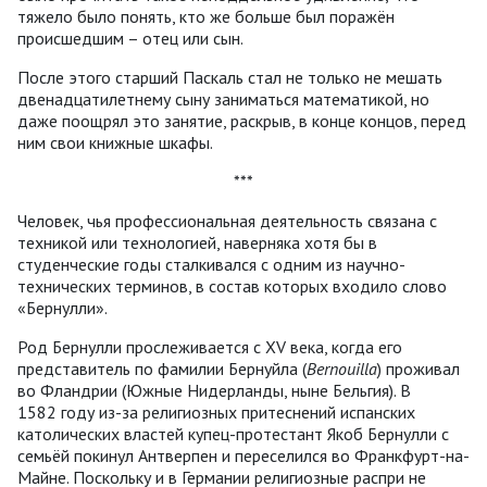
тяжело было понять, кто же больше был поражён
происшедшим – отец или сын.
После этого старший Паскаль стал не только не мешать
двенадцатилетнему сыну заниматься математикой, но
даже поощрял это занятие, раскрыв, в конце концов, перед
ним свои книжные шкафы.
***
Человек, чья профессиональная деятельность связана с
техникой или технологией, наверняка хотя бы в
студенческие годы сталкивался с одним из научно-
технических терминов, в состав которых входило слово
«Бернулли».
Род Бернулли прослеживается с XV века, когда его
представитель по фамилии Бернуйла (
Bernouilla
) проживал
во Фландрии (Южные Нидерланды, ныне Бельгия). В
1582 году из-за религиозных притеснений испанских
католических властей купец-протестант Якоб Бернулли с
семьёй покинул Антверпен и переселился во Франкфурт-на-
Майне. Поскольку и в Германии религиозные распри не