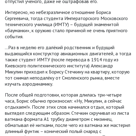
отпустил учёного, даже не оштрафовав его.
Интересно, но небезразличное отношение Бориса
Сергеевича, тогда студента Императорского Московского
технического училища (ИМТУ) – будущей знаменитой
«бауманки», к оружию стало причиной не очень приятного
события.
...Раз в неделю его далёкий родственник и будущий
выдающийся конструктор авиационных двигателей, а тогда
также студент ИМТУ (после перевода в 1914 году из
Киевского политехнического института) Александр
Микулин приходил к Борису Стечкину на квартиру, которую
тот снимал неподалёку от Смоленского рынка, вместе
изучать аэродинамику.
После общей подготовки, которая длилась три-четыре
часа, Борис обычно произносил: «Ну, Микулин, а сейчас
отдыхаем!». После этих слов начинался отдых, который
выглядел следующим образом. Стечкин скручивал из листа
ватмана формата А1 трубку диаметром с мизинец,
обматывал её нитками, после чего из ватмана же мастерил
длинный фунтик – конический полый снаряд с