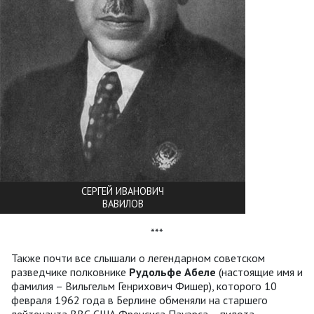
СЕРГЕЙ ИВАНОВИЧ
ВАВИЛОВ
***
Также почти все слышали о легендарном советском
разведчике полковнике
Рудольфе Абеле
(настоящие имя и
фамилия – Вильгельм Генрихович Фишер), которого 10
февраля 1962 года в Берлине обменяли на старшего
лейтенанта ВВС США Френсиса Пауэрса – пилота