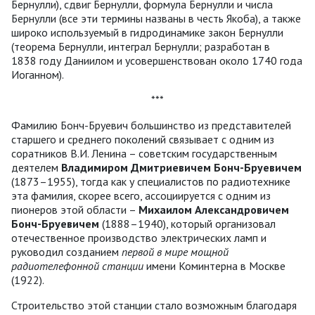
Бернулли), сдвиг Бернулли, формула Бернулли и числа
Бернулли (все эти термины названы в честь Якоба), а также
широко используемый в гидродинамике закон Бернулли
(теорема Бернулли, интеграл Бернулли; разработан в
1838 году Даниилом и усовершенствован около 1740 года
Иоганном).
***
Фамилию Бонч-Бруевич большинство из представителей
старшего и среднего поколений связывает с одним из
соратников В.И. Ленина – советским государственным
деятелем
Владимиром Дмитриевичем Бонч-Бруевичем
(1873–1955), тогда как у специалистов по радиотехнике
эта фамилия, скорее всего, ассоциируется с одним из
пионеров этой области –
Михаилом Александровичем
Бонч-Бруевичем
(1888–1940), который организовал
отечественное производство электрических ламп и
руководил созданием
первой в мире мощной
радиотелефонной станции
имени Коминтерна в Москве
(1922).
Строительство этой станции стало возможным благодаря