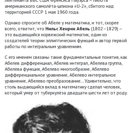
американского самолёта-шпиона «U-2», сбитого над
территорией СССР 1 мая 1960 года.
Однако спросите об Абеле у математика, и тот, скорее
всего, ответит, что
Нильс Хенрик Абель
(1802–1829) –
это выдающийся норвежский математик, один из
создателей теории эллиптических функций и автор первой
работы по интегральным уравнениям.
С его именем связаны такие фундаментальные понятия, как
Абелев дифференциал, Абелев интеграл, Абелева группа,
Абелева функция, Абелево многообразие, Абелево
дифференциальное уравнение, Абелево интегральное
уравнение, Абелево преобразование… Удивительно, что
столь выдающийся вклад в математику сделал человек,
который умер от туберкулёза двадцати шести лет от роду.