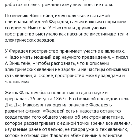
работах по электромагнетизму ввёл понятие поля.
По мнению Эйнштейна, идея поля является самой
оригинальной идеей Фарадея, самым важным открытием
со времён Ньютона. У Ньютона и других учёных
пространство выступало как пассивное вместилище тел и
электрических зарядов.
У Фарадея пространство принимает участие в явлениях.
«Надо иметь мощный дар научного предвидения, – писал
А. Эйнштейн, – чтобы распознать, что в описании
электрических явлений не заряды и не частицы описывают
суть явлений, а, скорее, пространство между зарядами и
частицами».
Жизнь Фарадея была полностью отдана науке и
прервалась 25 августа 1867 г. Его большой последователь
Дж. Дж. Максвелл так оценил значение Фарадея в
развитии физики: «Фарадей есть и навсегда останется
создателем того общего учения об электромагнетизме,
которое рассматривает с единой точки зрения все явления,
изучаемые ранее отдельно, не говоря уже о тех явлениях,
которые открыл сам Фарадей, убеждённый в единстве