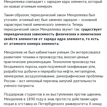
Менделеева совпадает с зарядом ядра элемента, который
он назвал атомным номером.
Таким образом, периодический закон Менделеева был
уточнён: атомный вес был заменён зарядом – основной
характеристикой химического элемента. Теперь
периодический закон Менделеева звучит так:
существует
периодическая зависимость физических и химических
свойств элементов от заряда ядра элемента, то есть
от атомного номера элемента.
Менделеев не был кабинетным учёным. Он интересовался
развитием техники и производства, вносил ценные
практические рекомендации. Технология производства
бездымного пороха, идея подземной газификации угля,
разработка добычи и переработка нефти, металлургия,
земледелие, воздухоплавание, демографические проблемы
России – вот неполный перечень кипучей деятельности
учёного-патриота.
Поддержав студентов в их выступлениях против царизма,
Менделеев в 1890 году в знак протеста действиям царя
подал в отставку из Петербургского университета. К концу