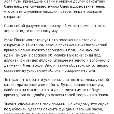
Хотя пути, приведшие к этим и многим другим открытиям,
были найдены случайно, нужно было вдохновение гения,
чтобы эти случайные находки превратились в большие
открытия.
Само собой разумеется, что случай может помочь только
хорошо подготовленному уму.
Макс Планк иллюстрирует это положение историей
открытия И. Ньютоном закона притяжения: «Классический
пример молниеносного зарождения большой научной
идеи... видим в рассказе об Исааке Ньютоне: сидя под
яблоней, он увидел яблоко, упавшее на землю и вспомнил о
движении Луны вокруг Земли; таким образом, он установил
связь между ускорением яблока и ускорением Луны.
Тот факт, что оба эти ускорения соотносятся между собой
как квадраты радиусов орбиты Луны и земного радиуса,
навёл его на мысль, что эти два радиуса имеют общую
причину; так он дошёл до основы своей теории тяготения».
Значит, случай имеет свои причины: не каждому, кто сидит
под яблоней, удаётся открыть фундаментальный закон,
надо ещё быть И. Ньютоном, надо ещё много знать и