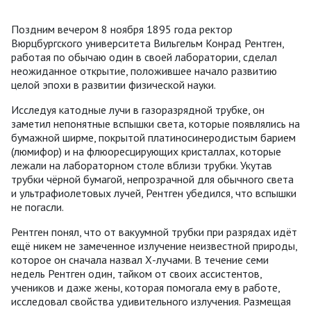
Поздним вечером 8 ноября 1895 года ректор
Вюрцбургского университета Вильгельм Конрад Рентген,
работая по обычаю один в своей лаборатории, сделал
неожиданное открытие, положившее начало развитию
целой эпохи в развитии физической науки.
Исследуя катодные лучи в газоразрядной трубке, он
заметил непонятные вспышки света, которые появлялись на
бумажной ширме, покрытой платиносинеродистым барием
(люмифор) и на флюоресцирующих кристаллах, которые
лежали на лабораторном столе вблизи трубки. Укутав
трубки чёрной бумагой, непрозрачной для обычного света
и ультрафиолетовых лучей, Рентген убедился, что вспышки
не погасли.
Рентген понял, что от вакуумной трубки при разрядах идёт
ещё никем не замеченное излучение неизвестной природы,
которое он сначала назвал Х-лучами. В течение семи
недель Рентген один, тайком от своих ассистентов,
учеников и даже жены, которая помогала ему в работе,
исследовал свойства удивительного излучения. Размещая