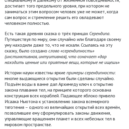
специальному и далёкому от жизненной повседневности,
достигает того предельного уровня, при котором не
заниматься этим вопросом человек уже не может, когда
сам вопрос и стремление решить его овладевают
человеком полностью.
Есть такая древняя сказка о трёх принцах
Серендипа
.
Путешествуя по миру, они случайно или благодаря своему
уму находили даже то, что не искали. Ссылаясь на эту
сказку, было создано
слово «
серендипность»
(инстинктивная, интуитивная), что
означает «дар
находить ценные или приятные вещи, которые не ищешь
»
Истории науки известны яркие
примеры серендипности
:
многие выдающиеся открытия были сделаны случайно.
Подъём воды в ванне дал Архимеду ключ к открытию
закона плавания тел, на принципе которого основана
конструкция всех кораблей. Падающее яблоко привело
Исаака Ньютона к установлению закона всемирного
тяготения – одного из величайших открытий всех времён,
позволившее ему сформулировать законы движения,
управляющие вращением планет и всех небесных тел в
мировом пространстве.