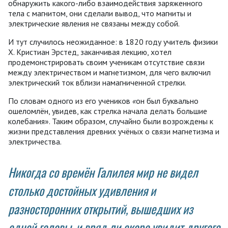
обнаружить какого-либо взаимодействия заряженного
тела с магнитом, они сделали вывод, что магниты и
электрические явления не связаны между собой.
И тут случилось неожиданное: в 1820 году учитель физики
Х. Кристиан Эрстед, заканчивая лекцию, хотел
продемонстрировать своим ученикам отсутствие связи
между электричеством и магнетизмом, для чего включил
электрический ток вблизи намагниченной стрелки.
По словам одного из его учеников
«
он был буквально
ошеломлён, увидев, как стрелка начала делать большие
колебания». Таким образом, случайно были возрождены к
жизни представления древних учёных о связи магнетизма и
электричества.
Никогда со времён Галилея мир не видел
столько достойных удивления и
разносторонних открытий, вышедших из
одной головы, и вряд ли скоро увидит другого