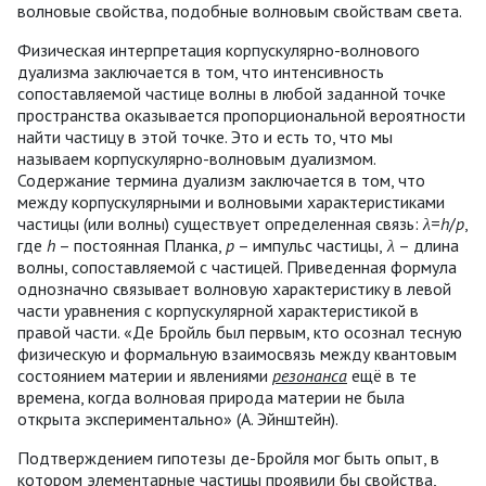
волновые свойства, подобные волновым свойствам света.
Физическая интерпретация корпускулярно-волнового
дуализма заключается в том, что интенсивность
сопоставляемой частице волны в любой заданной точке
пространства оказывается пропорциональной вероятности
найти частицу в этой точке. Это и есть то, что мы
называем корпускулярно-волновым дуализмом.
Содержание термина дуализм заключается в том, что
между корпускулярными и волновыми характеристиками
частицы (или волны) существует определенная связь:
λ
=
h
/
p
,
где
h
– постоянная Планка,
p
– импульс частицы,
λ
– длина
волны, сопоставляемой с частицей. Приведенная формула
однозначно связывает волновую характеристику в левой
части уравнения с корпускулярной характеристикой в
правой части. «Де Бройль был первым, кто осознал тесную
физическую и формальную взаимосвязь между квантовым
состоянием материи и явлениями
резонанса
ещё в те
времена, когда волновая природа материи не была
открыта экспериментально» (А. Эйнштейн).
Подтверждением гипотезы де-Бройля мог быть опыт, в
котором элементарные частицы проявили бы свойства,