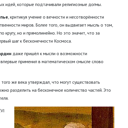
ых идей, которые подтачивали религиозные догмы.
мпье
, критикуя учение о вечности и несотворённости
енности миров. Более того, он выдвигает мысль о том,
о кругу, но и прямолинейно. Но это значит, что за
ервый шаг к бесконечности Космоса.
ардин
даже пришёл к мысли о возможности
н впервые применил в математическом смысле слово
 того же века утверждал, что могут существовать
ожно разделить на бесконечное количество частей. Это
еля.
XVI