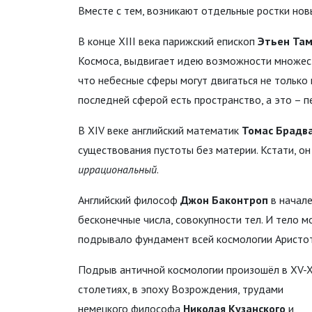
Вместе с тем, возникают отдельные ростки нов
В конце XIII века парижский епископ
Этьен Та
Космоса, выдвигает идею возможности множеств
что небесные сферы могут двигаться не только п
последней сферой есть пространство, а это – п
В XIV веке английский математик
Томас Брадв
существования пустоты без материи. Кстати, о
иррациональный
.
Английский философ
Джон Баконтроп
в начале
бесконечные числа, совокупности тел. И тело м
подрывало фундамент всей космологии Аристот
Подрыв античной космологии произошёл в XV-
столетиях, в эпоху Возрождения, трудами
немецкого философа
Николая Кузанского
и