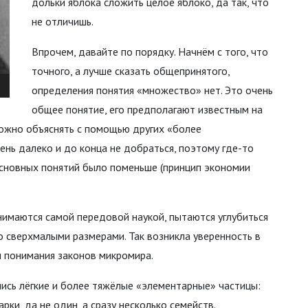
дольки яблока сложить целое яблоко, да так, что
не отличишь.
Впрочем, давайте по порядку. Начнём с того, что
точного, а лучше сказать общепринятого,
определения понятия «множество» нет. Это очень
общее понятие, его предполагают известным на
можно объяснять с помощью других «более
ень далеко и до конца не добраться, поэтому где-то
основных понятий было поменьше (принцип экономии
анимаются самой передовой наукой, пытаются углубиться
о сверхмалыми размерами. Так возникла уверенность в
ы понимания законов микромира.
ись лёгкие и более тяжёлые «элементарные» частицы:
рки, да не один, а сразу несколько семейств.