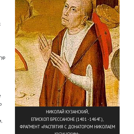
к
гур
е
о
НИКОЛАЙ КУЗАНСКИЙ,
ю
ЕПИСКОП БРЕССАНОНЕ (1401 -1464Г.),
,
ФРАГМЕНТ «РАСПЯТИЯ С ДОНАТОРОМ НИКОЛАЕМ