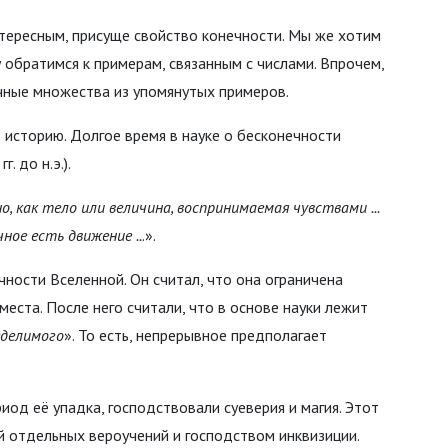
тересным, присуще свойство конечности. Мы же хотим
 обратимся к примерам, связанным с числами. Впрочем,
чные множества из упомянутых примеров.
историю. Долгое время в науке о бесконечности
. до н.э.).
, как тело или величина, воспринимаемая чувствами ...
ное есть движение ..
.».
ности Вселенной. Он считал, что она ограничена
 места. После него считали, что в основе науки лежит
еделимого
». То есть, непрерывное предполагает
иод её упадка, господствовали суеверия и магия. Этот
й отдельных вероучений и господством инквизиции.