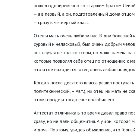
пошёл одновременно со старшим братом Лёво
– я в первый, а он, подготовленный дома отцом
– сразу в четвёртый класс.
Отец и мать очень любили нас. В дни болезней 
суровый и неласковый, был очень добрым челов
нет случая не только ссоры, но даже намёка на
которые позволял себе отец по отношению к ма
что и где находится: отец очень любил порядок
Когда я после десятого класса решил поступать
политехнический, – Авт.), ни отец, ни мать не с
этом городе и тогда ещё полюбил его.
Аттестат отличника в то время давал право пос
сразу, но не дали общежития. А у Зои, которая 
и дочь. Поэтому, увидев объявление, что Горн