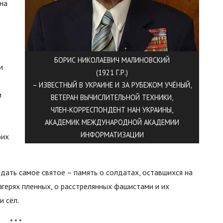
 на
БОРИС НИКОЛАЕВИЧ МАЛИНОВСКИЙ
и
(1921 Г.Р.)
– ИЗВЕСТНЫЙ В УКРАИНЕ И ЗА РУБЕЖОМ УЧЁНЫЙ,
и
ВЕТЕРАН ВЫЧИСЛИТЕЛЬНОЙ ТЕХНИКИ,
ЧЛЕН-КОРРЕСПОНДЕНТ НАН УКРАИНЫ,
АКАДЕМИК МЕЖДУНАРОДНОЙ АКАДЕМИИ
ИНФОРМАТИЗАЦИИ
оих
ать самое святое – память о солдатах, оставшихся на
агерях пленных, о расстрелянных фашистами и их
 сёл.
* * *