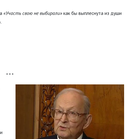
га
«Участь свою не выбирали»
как бы выплеснута из души
.
* * *
е
 и