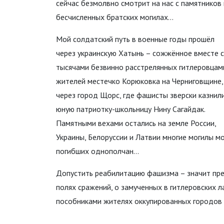
сейчас безмолвно смотрит на нас с памятников
бесчисленных братских могилах…
Мой солдатский путь в военные годы прошёл
через украинскую Хатынь – сожжённое вместе с
тысячами безвинно расстрелянных гитлеровцам
жителей местечко Корюковка на Черниговщине,
через город Щорс, где фашисты зверски казнил
юную патриотку-школьницу Нину Сагайдак.
Памятными вехами остались на земле России,
Украины, Белоруссии и Латвии многие могилы м
погибших однополчан…
Допустить реабилитацию фашизма – значит пред
полях сражений, о замученных в гитлеровских л
пособниками жителях оккупированных городов и