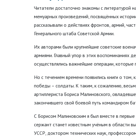
Читатели достаточно знакомы с литературой на
мемуарных произведений, посвящённых истории
рассказывали о действиях фронтов, армий, час
Генерального штаба Советской Армии.
Их авторами были крупнейшие советские воена
армиями. Главный упор в этих воспоминаниях де
осуществлялись важнейшие операции, которые п
Но с течением времени появились книги о том, 
победы – солдаты. К таким, к сожалению, весь
артиллериста Бориса Малиновского, овладевше
закончившего свой боевой путь командиром ба
С Борисом Малиновским я был вместе в первые 
сержант станет известным учёным в области в
УССР, доктором технических наук, профессором