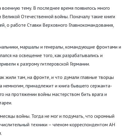
 военную тему. В последнее время появилось много
 Великой Отечественной войны. Поначалу такие книги
тей, о работе Ставки Верховного Главнокомандования,
чальники, маршалы и генералы, командующие фронтами и
лался на освещение того, как разрабатывались и
ривели к разгрому гитлеровской Германии.
как жили там, на фронте, и что думали главные творцы
ма немногим, принадлежит и книга бывшего сержанта-
го на протяжении войны мастерством бить врага и
тареи.
месяцы войны. Тогда не мог и подумать, что скромный
ычислительный техники – членом-корреспондентом АН
.