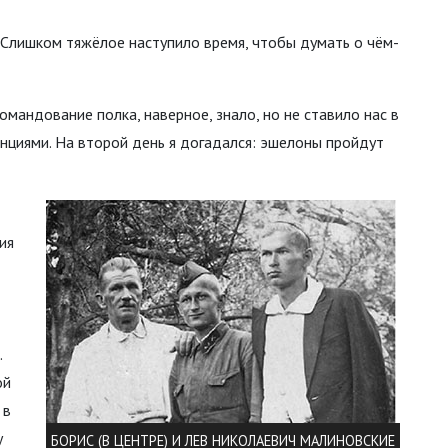
 Слишком тяжёлое наступило время, чтобы думать о чём-
мандование полка, наверное, знало, но не ставило нас в
анциями. На второй день я догадался: эшелоны пройдут
ия
.
ой
 в
у
БОРИС (В ЦЕНТРЕ) И ЛЕВ НИКОЛАЕВИЧ МАЛИНОВСКИЕ