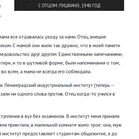
й
С ОТЦОМ. ПУШКИНО, 1940 ГОД
,
мама вся отдавалась уходу за нами. Отец, внешне
еком. С мамой они жили так дружно, что в моей памяти
 недовольство друг другом. Единственными замечаниями,
тери, и то в шутливой форме, были напоминания о том,
 во всём, а мама не всегда его соблюдала.
 в Ленинградский индустриальный институт (теперь –
казали ни одного слова против. Отец когда-то учился в
тупления в вуз без экзаменов. В институт меня приняли
меня приютила, в маленькой комнате жило трое: она, муж
ый институт предоставляет студентам общежитие, я до