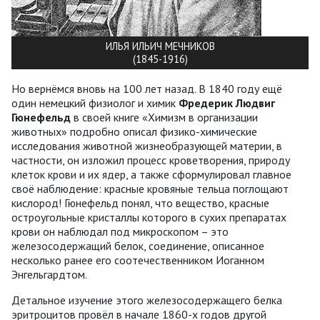
ИЛЬЯ ИЛЬИЧ МЕЧНИКОВ
(1845-1916)
Но вернёмся вновь на 100 лет назад. В 1840 году ещё
один немецкий физиолог и химик
Фредерик Людвиг
Гюнефельд
в своей книге «Химизм в организации
животных» подробно описал физико-химические
исследования животной жизнеобразующей материи, в
частности, он изложил процесс кроветворения, природу
клеток крови и их ядер, а также сформулировал главное
своё наблюдение: красные кровяные тельца поглощают
кислород! Гюнефельд понял, что вещество, красные
остроугольные кристаллы которого в сухих препаратах
крови он наблюдал под микроскопом – это
железосодержащий белок, соединение, описанное
несколько ранее его соотечественником Иоганном
Энгельгардтом.
Детальное изучение этого железосодержащего белка
эритроцитов провёл в начале 1860-х годов другой