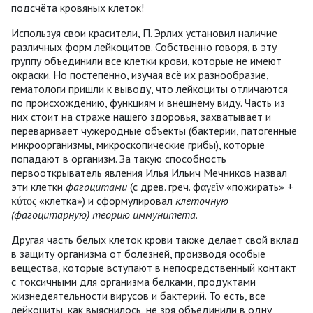
подсчёта кровяных клеток!
Используя свои красители, П. Эрлих установил наличие
различных форм лейкоцитов. Собственно говоря, в эту
группу объединили все клетки крови, которые не имеют
окраски. Но постепенно, изучая всё их разнообразие,
гематологи пришли к выводу, что лейкоциты отличаются
по происхождению, функциям и внешнему виду. Часть из
них стоит на страже нашего здоровья, захватывает и
переваривает чужеродные объекты (бактерии, патогенные
микроорганизмы, микроскопические грибы), которые
попадают в организм. За такую способность
первооткрыватель явления Илья Ильич Мечников назвал
эти клетки
фагоцитами
(с древ. греч. фαγεῖν «пожирать» +
κύτος «клетка») и сформулировал
клеточную
(фагоцитарную) теорию иммунитета
.
Другая часть белых клеток крови также делает свой вклад
в защиту организма от болезней, производя особые
вещества, которые вступают в непосредственный контакт
с токсичными для организма белками, продуктами
жизнедеятельности вирусов и бактерий. То есть, все
лейкоциты, как выяснилось, не зря объединили в одну