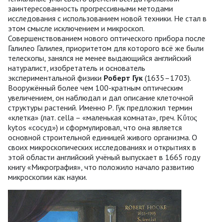
заинтересованность прогрессивными методами
исследования с использованием новой техники. Не стал в
этом смысле исключением и микроскоп.
Совершенствованием нового оптического прибора после
Галилео Галилея, приоритетом для которого всё же были
телескопы, занялся не менее выдающийся английский
натуралист, изобретатель и основатель
экспериментальной физики
Роберт Гук
(1635–1703).
Вооружённый более чем 100-кратным оптическим
увеличением, он наблюдал и дал описание клеточной
структуры растений. Именно Р. Гук предложил термин
«клетка» (лат. сella – «маленькая комната», греч. Κΰτος
kytos «сосуд») и сформулировал, что она является
основной строительной единицей живого организма. О
своих микроскопических исследованиях и открытиях в
этой области английский учёный выпускает в 1665 году
книгу «Микрография», что положило начало развитию
микроскопии как науки.