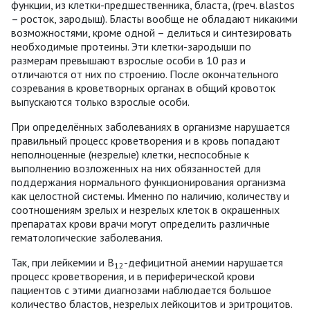
функции, из клетки-предшественника, бласта, (греч. вlastos
– росток, зародыш). Бласты вообще не обладают никакими
возможностями, кроме одной – делиться и синтезировать
необходимые протеины. Эти клетки-зародыши по
размерам превышают взрослые особи в 10 раз и
отличаются от них по строению. После окончательного
созревания в кроветворных органах в общий кровоток
выпускаются только взрослые особи.
При определённых заболеваниях в организме нарушается
правильный процесс кроветворения и в кровь попадают
неполноценные (незрелые) клетки, неспособные к
выполнению возложенных на них обязанностей для
поддержания нормального функционирования организма
как целостной системы. Именно по наличию, количеству и
соотношениям зрелых и незрелых клеток в окрашенных
препаратах крови врачи могут определить различные
гематологические заболевания.
Так, при лейкемии и В
-дефицитной анемии нарушается
12
процесс кроветворения, и в периферической крови
пациентов с этими диагнозами наблюдается большое
количество бластов, незрелых лейкоцитов и эритроцитов.