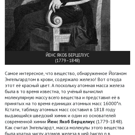
ЙЕНС ЯКОБ БЕРЦЕЛІУС
(1779–1848)
Самое интересное, что вещество, обнаруженное Йоганом
Энгельгардтом в крови, содержало железо! Вот откуда
этот её красный цвет. А поскольку атомная масса железа
была в то время известна, то учёный вычислил
молекулярную массу всего вещества и представил её в
принятых на то время единицах атомных масс 16000*n.
Кстати, таблицу атомных масс составил в 1818 году
выдающийся шведский химик и один из основателей
современной химии
Йенс Якоб Берцелиус
(1779-1848).
Как считал Энгельгардт, масса молекулы этого вещества
была кратна числу атомов железа в ней (число n в