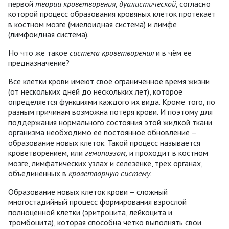
первой
теории кроветворения
,
дуалистической
, согласно
которой процесс образования кровяных клеток протекает
в костном мозге (миелоидная система) и лимфе
(лимфоидная система).
Но что же такое
система кроветворения
и в чём ее
предназначение?
Все клетки крови имеют своё ограниченное время жизни
(от нескольких дней до нескольких лет), которое
определяется функциями каждого их вида. Кроме того, по
разным причинам возможна потеря крови. И поэтому для
поддержания нормального состояния этой жидкой ткани
организма необходимо её постоянное обновление –
образование новых клеток. Такой процесс называется
кроветворением, или
гемопоэзом,
и проходит в костном
мозге, лимфатических узлах и селезёнке, трёх органах,
объединённых в
кроветворную систему
.
Образование новых клеток крови – сложный
многостадийный процесс формирования взрослой
полноценной клетки (эритроцита, лейкоцита и
тромбоцита), которая способна чётко выполнять свои