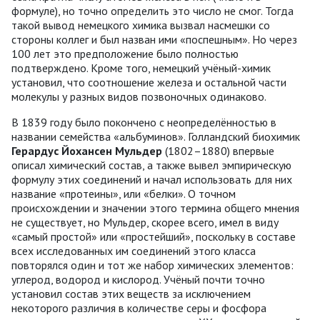
формуле), но точно определить это число не смог. Тогда
такой вывод немецкого химика вызвал насмешки со
стороны коллег и был назван ими «поспешным». Но через
100 лет это предположение было полностью
подтверждено. Кроме того, немецкий учёный-химик
установил, что соотношение железа и остальной части
молекулы у разных видов позвоночных одинаково.
В 1839 году было покончено с неопределённостью в
названии семейства «альбуминов». Голландский биохимик
Герардус Йохансен Мульдер
(1802–1880) впервые
описал химический состав, а также вывел эмпирическую
формулу этих соединений и начал использовать для них
название «протеины», или «белки». О точном
происхождении и значении этого термина общего мнения
не существует, но Мульдер, скорее всего, имел в виду
«самый простой» или «простейший», поскольку в составе
всех исследованных им соединений этого класса
повторялся один и тот же набор химических элементов:
углерод, водород и кислород. Учёный почти точно
установил состав этих веществ за исключением
некоторого различия в количестве серы и фосфора