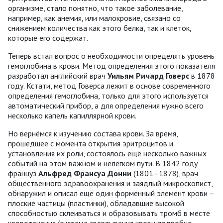
организме, стало понятно, что такое заболевание,
например, как анемия, или малокровие, связано со
снижением количества как этого белка, так и клеток,
которые его содержат.
Теперь встал вопрос о необходимости определять уровень
гемоглобина в крови. Метод определения этого показателя
разработал английский врач
Уильям Ричард Говерс
в 1878
году. Кстати, метод Говерса лежит в основе современного
определения гемоглобина, только для этого используется
автоматический прибор, а для определения нужно всего
несколько капель капиллярной крови.
Но вернёмся к изучению состава крови. За время,
прошедшее с момента открытия эритроцитов и
установления их роли, состоялось ещё несколько важных
событий на этом важном и нелёгком пути. В 1842 году
француз
Альфред Франсуа Донни
(1801–1878), врач
общественного здравоохранения и заядлый микроскопист,
обнаружил и описал ещё один форменный элемент крови –
плоские частицы (пластинки), обладавшие высокой
способностью склеиваться и образовывать тромб в месте
кровотечения (система свертывания крови подробно