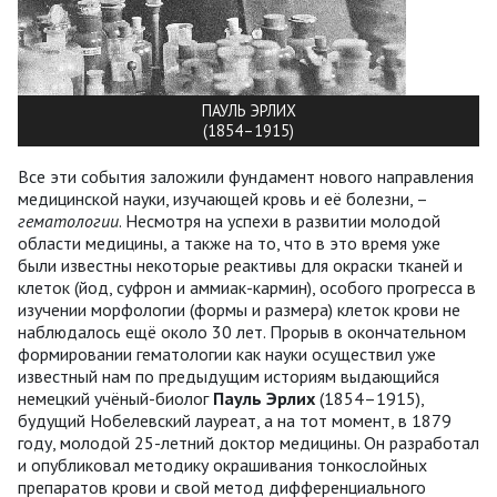
ПАУЛЬ ЭРЛИХ
(1854–1915)
Все эти события заложили фундамент нового направления
медицинской науки, изучающей кровь и её болезни, –
гематологии
. Несмотря на успехи в развитии молодой
области медицины, а также на то, что в это время уже
были известны некоторые реактивы для окраски тканей и
клеток (йод, суфрон и аммиак-кармин), особого прогресса в
изучении морфологии (формы и размера) клеток крови не
наблюдалось ещё около 30 лет. Прорыв в окончательном
формировании гематологии как науки осуществил уже
известный нам по предыдущим историям выдающийся
немецкий учёный-биолог
Пауль Эрлих
(1854–1915),
будущий Нобелевский лауреат, а на тот момент, в 1879
году, молодой 25-летний доктор медицины. Он разработал
и опубликовал методику окрашивания тонкослойных
препаратов крови и свой метод дифференциального