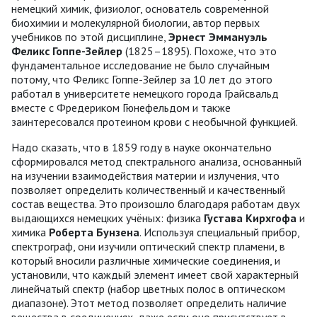
немецкий химик, физиолог, основатель современной
биохимии и молекулярной биологии, автор первых
учебников по этой дисциплине,
Эрнест Эммануэль
Феликс Гоппе-Зейлер
(1825–1895). Похоже, что это
фундаментальное исследование не было случайным
потому, что Феликс Гоппе-Зейлер за 10 лет до этого
работал в университете немецкого города Грайсвальд
вместе с Фредериком Гюнефельдом и также
заинтересовался протеином крови с необычной функцией.
Надо сказать, что в 1859 году в науке окончательно
сформировался метод спектрального анализа, основанный
на изучении взаимодействия материи и излучения, что
позволяет определить количественный и качественный
состав вещества. Это произошло благодаря работам двух
выдающихся немецких учёных: физика
Густава Кирхгофа
и
химика
Роберта Бунзена
. Используя специальный прибор,
спектрограф, они изучили оптический спектр пламени, в
который вносили различные химические соединения, и
установили, что каждый элемент имеет свой характерный
линейчатый спектр (набор цветных полос в оптическом
диапазоне). Этот метод позволяет определить наличие
вещества в соединениях, даже если оно присутствует в