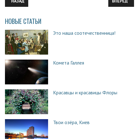
ПРЕДЫДУЩИЙ: НАЧАЛО ЭРЫ КОСМИЧЕСКИХ ТЕХНОЛОГИЙ
СЛЕДУЮЩИЙ:
НАЗАД
ВПЕРЕД
НОВЫЕ СТАТЬИ
Это наша соотечественница!
Комета Галлея
Красавцы и красавицы Флоры
Твои озёра, Киев