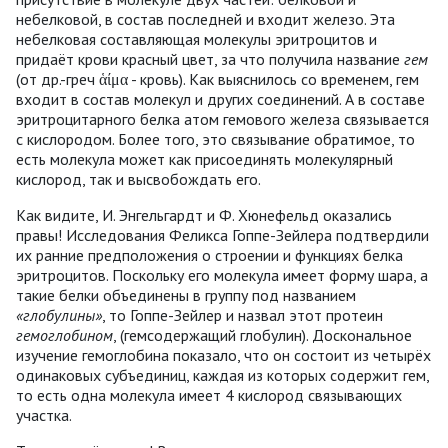
небелковой, в состав последней и входит железо. Эта
небелковая составляющая молекулы эритроцитов и
придаёт крови красный цвет, за что получила название
гем
(от др.-греч ἁίμα - кровь). Как выяснилось со временем, гем
входит в состав молекул и других соединений. А в составе
эритроцитарного белка атом гемового железа связывается
с кислородом. Более того, это связывание обратимое, то
есть молекула может как присоединять молекулярный
кислород, так и высвобождать его.
Как видите, И. Энгельгардт и Ф. Хюнефельд оказались
правы! Исследования Феликса Гоппе-Зейлера подтвердили
их ранние предположения о строении и функциях белка
эритроцитов. Поскольку его молекула имеет форму шара, а
такие белки объединены в группу под названием
«глобулины»
, то Гоппе-Зейлер и назвал этот протеин
гемоглобином
, (гемсодержащий глобулин). Доскональное
изучение гемоглобина показало, что он состоит из четырёх
одинаковых субъединиц, каждая из которых содержит гем,
то есть одна молекула имеет 4 кислород связывающих
участка.