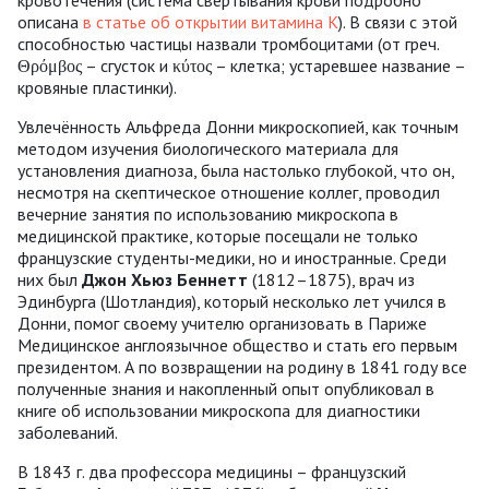
описана
в статье об открытии витамина К
). В связи с этой
способностью частицы назвали тромбоцитами (от греч.
Θρόμβος – сгусток и κύτος – клетка; устаревшее название –
кровяные пластинки).
Увлечённость Альфреда Донни микроскопией, как точным
методом изучения биологического материала для
установления диагноза, была настолько глубокой, что он,
несмотря на скептическое отношение коллег, проводил
вечерние занятия по использованию микроскопа в
медицинской практике, которые посещали не только
французские студенты-медики, но и иностранные. Среди
них был
Джон Хьюз Беннетт
(1812–1875), врач из
Эдинбурга (Шотландия), который несколько лет учился в
Донни, помог своему учителю организовать в Париже
Медицинское англоязычное общество и стать его первым
президентом. А по возвращении на родину в 1841 году все
полученные знания и накопленный опыт опубликовал в
книге об использовании микроскопа для диагностики
заболеваний.
В 1843 г. два профессора медицины – французский