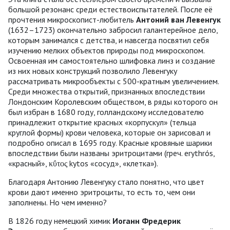
большой резонанс среди естествоиспытателей. После её
прочтения микроскопист-любитель
Антоний ван Левенгук
(1632–1723) окончательно забросил галантерейное дело,
которым занимался с детства, и навсегда посвятил себя
изучению мелких объектов природы под микроскопом.
Освоенная им самостоятельно шлифовка линз и создание
из них новых конструкций позволило Левенгуку
рассматривать микрообъекты с 500-кратным увеличением.
Среди множества открытий, признанных впоследствии
Лондонским Королевским обществом, в ряды которого он
был избран в 1680 году, голландскому исследователю
принадлежит открытие красных «корпускул» (тельца
круглой формы) крови человека, которые он зарисовал и
подробно описал в 1695 году. Красные кровяные шарики
впоследствии были названы эритроцитами (греч. еrуthrós,
«красный», κΰτος kytos «сосуд», «клетка»).
Благодаря Антонию Левенгуку стало понятно, что цвет
крови дают именно эритроциты, то есть то, чем они
заполнены. Но чем именно?
В 1826 году немецкий химик
Иоганн Фредерик