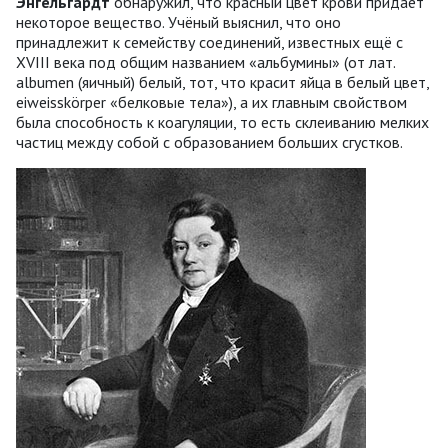
Энгельгардт
обнаружил, что красный цвет крови придаёт
некоторое вещество. Учёный выяснил, что оно
принадлежит к семейству соединений, известных ещё с
XVIII века под общим названием «альбумины» (от лат.
аlbumen (яичный) белый, тот, что красит яйца в белый цвет,
еiweisskörper «белковые тела»), а их главным свойством
была способность к коагуляции, то есть склеиванию мелких
частиц между собой с образованием больших сгустков.