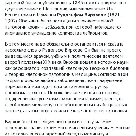
картиной были опубликованы в 1845 году одновременно
двумя учёными: в Шотландии вышеупомянутым Дж.
Беннеттом и в Германии
Рудольфом Вирховом
(1821–
1902). Обе книги были посвящены злокачественной
патологии крови –
лейкемии
, при которой наблюдается
аномальное уменьшение количества лейкоцитов.
В этом месте надо обязательно остановиться и сказать
несколько слов о Рудольфе Вирхове. Он был не просто
выдающимся врачом, учёным и политическим деятелем
второй половины XIX века. Вирхов вошёл в историю науки
как реформатор, создавший клеточную теорию в биологии
и теорию клеточной патологии в медицине. Согласно этой
теории в основе любого заболевания лежит нарушение
нормальной жизнедеятельности мелких структур
организма – клеток. Положения клеточной патологии,
подкреплённые успехами физиологии и химии, навсегда
освободили медицину от необоснованных и абстрактных
гипотез, а также определили её как часть естествознания.
Вирхов был блестящим лектором и с энтузиазмом
передавал знания своим многочисленным ученикам, многие
из которых внесли огромный вклад в медицину и