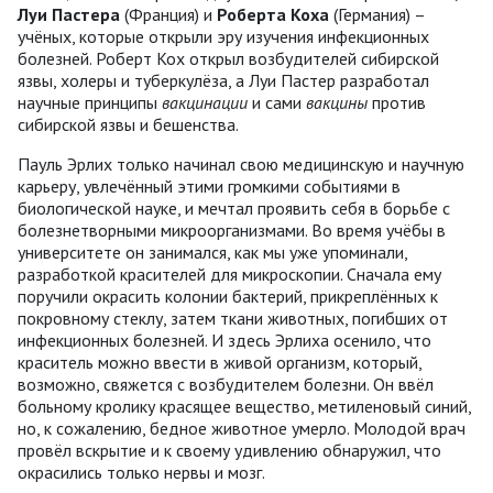
Луи Пастера
(Франция) и
Роберта Коха
(Германия) –
учёных, которые открыли эру изучения инфекционных
болезней. Роберт Кох открыл возбудителей сибирской
язвы, холеры и туберкулёза, а Луи Пастер разработал
научные принципы
вакцинации
и сами
вакцины
против
сибирской язвы и бешенства.
Пауль Эрлих только начинал свою медицинскую и научную
карьеру, увлечённый этими громкими событиями в
биологической науке, и мечтал проявить себя в борьбе с
болезнетворными микроорганизмами. Во время учёбы в
университете он занимался, как мы уже упоминали,
разработкой красителей для микроскопии. Сначала ему
поручили окрасить колонии бактерий, прикреплённых к
покровному стеклу, затем ткани животных, погибших от
инфекционных болезней. И здесь Эрлиха осенило, что
краситель можно ввести в живой организм, который,
возможно, свяжется с возбудителем болезни. Он ввёл
больному кролику красящее вещество, метиленовый синий,
но, к сожалению, бедное животное умерло. Молодой врач
провёл вскрытие и к своему удивлению обнаружил, что
окрасились только нервы и мозг.