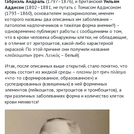
Габриэль Андраль
(1797–1876), и британский
Уильям
Аддисон
(1802–1881, не путать с Томасом Аддисоном
(1793–1860), основателем эндокринологии, именем
которого названы два описанных им заболевания –
патология надпочечников и тяжёлая форма анемии!!) –
одновременно публикуют работы с сообщениями о том,
что в крови человека обнаружены клетки, не обладающие,
в отличие от эритроцитов, какой-либо характерной
окраской. По этой причине они получили название
«
лейкоциты
» (греч. Λευκός – белый).
Итак, после описанных выше открытий, стало понятно, что
кровь состоит из жидкой среды –
плазмы
(от греч. пλάσμα
«что-то сформированное, образованное») и
суспедированных (взвешенных) в ней форменных
элементов (лейкоцитов, эритроцитов и тромбоцитов), а
при различных заболеваниях форма и количество клеток
крови меняются!