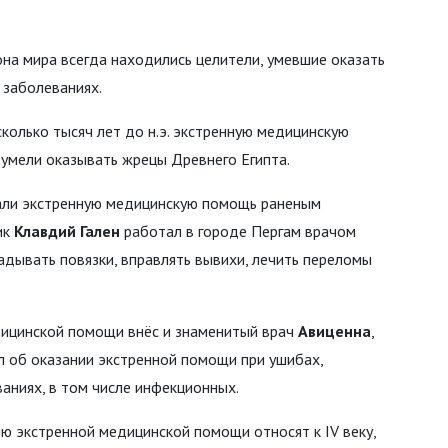
а мира всегда находились целители, умевшие оказать
 заболеваниях.
колько тысяч лет до н.э. экстренную медицинскую
умели оказывать жрецы Древнего Египта.
вали экстренную медицинскую помощь раненым
ик
Клавдий Гален
работал в городе Пергам врачом
адывать повязки, вправлять вывихи, лечить переломы
дицинской помощи внёс и знаменитый врач
Авиценна
,
л об оказании экстренной помощи при ушибах,
аниях, в том числе инфекционных.
ию экстренной медицинской помощи относят к IV веку,