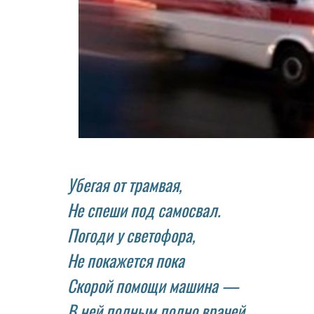
Убегая от трамвая,
Не спеши под самосвал.
Погоди у светофора,
Не покажется пока
Скорой помощи машина —
В ней полным полно врачей.