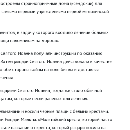
построены странноприимные дома (ксендокии) для
ся самыми первыми учреждениями первой медицинской
ннитов, в задачу которого входило лечение больных
мощи паломникам на дорогах.
 Святого Иоанна получали инструкции по оказанию
. Затем рыцари Святого Иоанна действовали в качестве
о обе стороны войны на поле битвы и доставляя
ечения.
ыцарями Святого Иоанна, тогда же стало обычной
атам, которые несли раненых для лечения.
ульманами и носили чёрные плащи с белыми крестами.
ли Рыцари Мальты. «Мальтийский крест», который часто
своё название от креста, который рыцари носили на