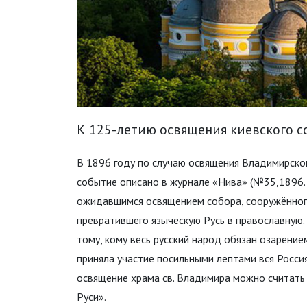
К 125-летию освящения киевского с
В 1896 году по случаю освящения Владимирског
событие описано в журнале «Нива» (№35,1896. С
ожидавшимся освящением собора, сооружённого
превратившего языческую Русь в православную
тому, кому весь русский народ обязан озарение
приняла участие посильными лептами вся Россия
освящение храма св. Владимира можно считать 
Руси».