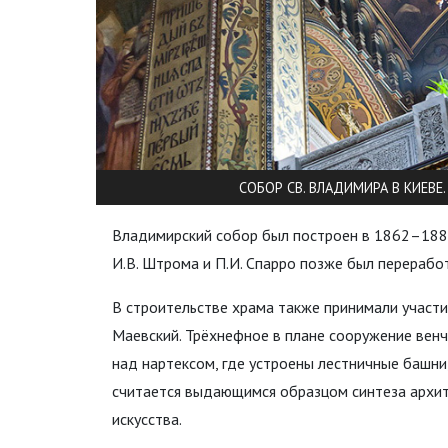
СОБОР СВ. ВЛАДИМИРА В КИЕВЕ
Владимирский собор был построен в 1862–1882 
И.В. Штрома и П.И. Спарро позже был переработ
В строительстве храма также принимали участие
Маевский. Трёхнефное в плане сооружение вен
над нартексом, где устроены лестничные башни
считается выдающимся образцом синтеза архит
искусства.