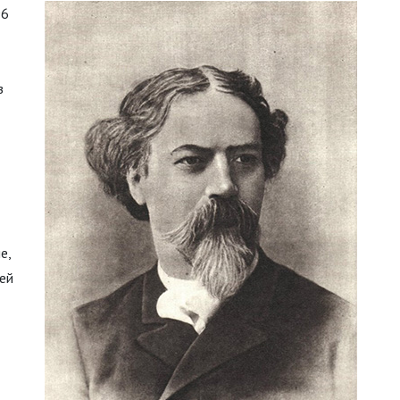
96
з
е,
ей