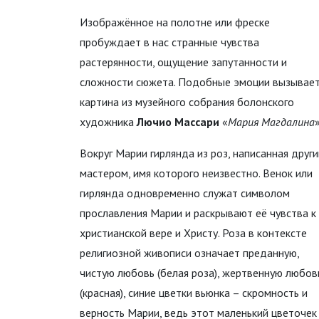
Изображённое на полотне или фреске
пробуждает в нас странные чувства
растерянности, ощущение запутанности и
сложности сюжета. Подобные эмоции вызывает
картина из музейного собрания болонского
художника
Лючио Массари
«
Мария Магдалина
»
Вокруг Марии гирлянда из роз, написанная друг
мастером, имя которого неизвестно. Венок или
гирлянда одновременно служат символом
прославления Марии и раскрывают её чувства к
христианской вере и Христу. Роза в контексте
религиозной живописи означает преданную,
чистую любовь (белая роза), жертвенную любов
(красная), синие цветки вьюнка – скромность и
верность Марии, ведь этот маленький цветочек