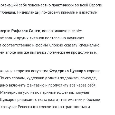
роявивший себя повсеместно практически во всей Европе.
(Франция, Нидерланды) по-своему приняли и взрастили
смерти
Рафаэля Санти
, воплотившего в своём
афаэля и других титанов постепенно начинают
а соответственно и формы. Сложно сказать, специально
й эпохе или же пытались логически её продолжить и,
ожник и теоретик искусства
Федерико Цуккаро
хорошо
По его словам, художник должен подражать природе,
димо включить фантазию и пропустить всё через себя,
 Маньеристы усиливают зримые эффекты, получая
Цуккаро призывает отказаться от математики и больше
 созвучие Ренессанса сменяется контрастностью и