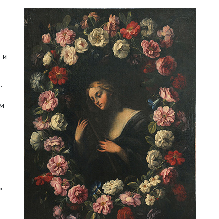
 и
.
им
ь