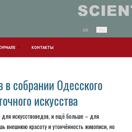
Выберите язык
UA
RU
ЖУРНАЛЕ
КОНТАКТЫ
 в собрании Одесского
точного искусства
и для искусствоведов, и ещё больше – для
шь внешнюю красоту и утончённость живописи, но