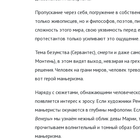
Пропускание через себя, погружение в собств
только живописцев, но и философов, поэтов, п
сложность этого мира, свою уязвимость перед 
протестантов только усиливают это ощущение.
Тема безумства (Сервантес), смерти и даже сам
Монтень), в этом видят выход, невзирая на гре
решения. Человек на грани миров, человек тре
вот герой маньеризма.
Наряду с сюжетами, обнажающими человеческо
появляется интерес к эросу. Если художники Ре
маньеристы окунаются в глубины мифологии. Ес
Венеры
» мы узнаём нежный облик девы Марии, т
прочитываем волнительный и томный образ боги
маньеризма.