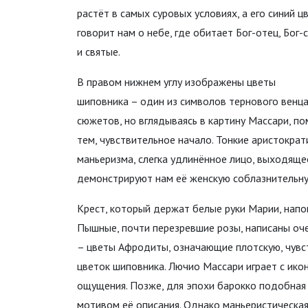
растёт в самых суровых условиях, а его синий ц
говорит нам о небе, где обитает Бог-отец, Бог-
и святые.
В правом нижнем углу изображены цветы
шиповника – один из символов тернового венц
сюжетов, но вглядываясь в картину Массари, по
тем, чувствительное начало. Тонкие аристокра
маньеризма, слегка удлинённое лицо, выходяще
демонстрируют нам её женскую соблазнительную
Крест, который держат белые руки Марии, напо
Пышные, почти перезревшие розы, написаны оче
– цветы Афродиты, означающие плотскую, чувс
цветок шиповника. Лючио Массари играет с ико
ощущения. Позже, для эпохи барокко подобная
мотивом её описания. Однако маньеристическа