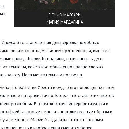
вет
сын
ЛЮЧИО МАССАРИ.
МАРИЯ МАГДАЛИНА
а Иисуса. Это стандартная дешифровка подобных
мимо религиозности, мы видим чувственное и, вместе с
тичные пальцы Марии Магдалины, написанные в духе
е из темноты, кокетливо обнажённое плечо словно
 красоту. Поза мечтательна и поэтична.
минает о распятии Христа и будто его воплощении в нём.
нь живо и натуралистично. Вторая ипостась этих цветов
твенную любовь. В этом же ключе интерпретируется и
нографией, усложняет, вносит дополнительные образы и
 чувственность Марии Магдалины станет основным
я утончённость в изображении сменится более