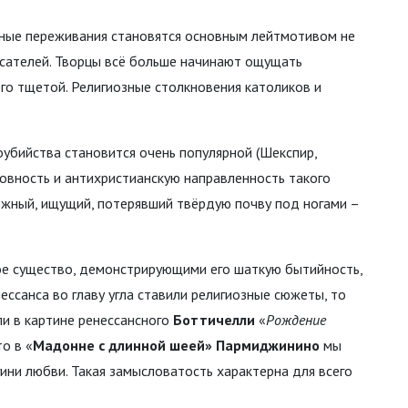
енные переживания становятся основным лейтмотивом не
исателей. Творцы всё больше начинают ощущать
его тщетой. Религиозные столкновения католиков и
оубийства становится очень популярной (Шекспир,
ховность и антихристианскую направленность такого
вожный, ищущий, потерявший твёрдую почву под ногами –
е существо, демонстрирующими его шаткую бытийность,
нессанса во главу угла ставили религиозные сюжеты, то
ли в картине ренессансного
Боттичелли
«
Рождение
о в «
Мадонне с длинной шеей»
Пармиджинино
мы
ни любви. Такая замысловатость характерна для всего