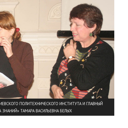
КИЕВСКОГО ПОЛИТЕХНИЧЕСКОГО ИНСТИТУТА И ГЛАВНЫЙ
А ЗНАНИЙ» ТАМАРА ВАСИЛЬЕВНА БЕЛЫХ
ЧАЛО БОЛЬШОГО ПУТИ