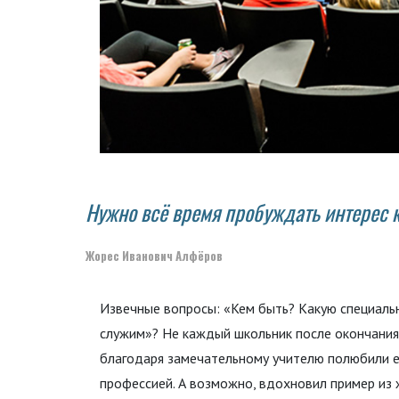
Нужно всё время пробуждать интерес к
Жорес Иванович Алфёров
Извечные вопросы: «Кем быть? Какую специаль
служим»? Не каждый школьник после окончания ш
благодаря замечательному учителю полюбили е
профессией. А возможно, вдохновил пример из