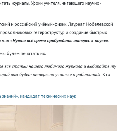
итать журналы. Уроки учителя, читающего научно-
тский и российский учёный-физик. Лауреат Нобелевской
лупроводниковых гетероструктур и создание быстрых
ждал «
Нужно всё время пробуждать интерес к науке
».
 мы будем печатать их.
те
все
статьи
нашего
любимого
журнала
и
выбирайте
ту
орой
вам
будет
интересно
учиться
и
работать!
». Кто
а знаний», кандидат технических наук