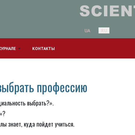
Выберите язык
UA
RU
ЖУРНАЛЕ
КОНТАКТЫ
 выбрать профессию
циальность выбрать?».
м»?
ы знает, куда пойдет учиться.