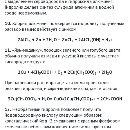
с выделением сероводорода и гидроксида алюминия.
Гидролиз делает синтез сульфида алюминия в водной
среде невозможным.
10.
Хлорид алюминия подвергается гидролизу, полученный
раствор взаимодействует с цинком:
2АlСl
+ Zn + 2Н
О = ZnCl
+ 2АlСl
(ОН) + Н
↑
3
2
2
2
2
11.
«Ярь-медянку», порошок зелёного или голубого цвета,
обычно получали из меди и уксусной кислоты с участием
кислорода воздуха:
2Cu + 4СН
СООН + О
= 2Сu(СН
СОО)
+ 2Н
О
3
2
3
2
2
При нагревании раствора ацетата меди происходит
реакция гидролиза, и «ярь-медянка» выпадает в осадок:
3Cu(CH
COO)
+ Н
О= CuO•2Cu(CH
COO)
↓ + 2СН
СООН
3
2
2
3
2
3
12.
Необратимый гидролиз позволяет получить
йодоводородную кислоту следующим образом:
кристаллический йод I2 смешивают с красным фосфором,
смоченным небольшим количеством воды; при этом