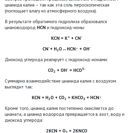
цианида калия – так как эта соль гигроскопическая
(поглощает влагу из атмосферного воздуха).
В результате обратимого гидролиза образовался
циановодород
HCN
и гидроксид-ионы:
+
-
KCN = К
+ CN
-
-
CN
+ Н
О↔HCN↑ + ОН
2
Диоксид углерода реагирует с гидроксид-ионами:
-
3-
СО
+ ОН
= НСО
2
Суммарно взаимодействие цианида калия с воздухом
выглядит так:
KCN + Н
О + СО
= КНСО
+ HCN↑
2
2
3
Кроме того, цианид калия постепенно окисляется до
цианата, а цианид водорода превращается в азот, воду и
диоксид углерода:
2KCN + О
= 2KNCO
2