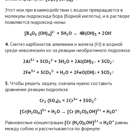
4
5
4
Этот ион при взаимодействии с водою превращается в
молекулы гидроксида бора (борной кислоты), и в растворе
появляются гидроксид-ионы:
2-
-
[В
О
(ОН)
]
+ 5Н
О ↔ 4B(ОН)
+ 2ОН
4
5
4
2
3
4.
Синтез карбонатов алюминия и железа (ІІІ) в водной
среде невозможен из-за реакции необратимого гидролиза:
3+
2-
2Аl
+ 3СО
+ 3Н
О = 2Аl(ОН)
↓ + 3СО
↑
3
2
3
2
3+
2-
2Fe
+ 3СО
+ Н
О = 2FeO(OH)↓+ 3СО
↑
3
2
2
5.
Чтобы решить задачу, сначала нужно составить
уравнение реакции гидролиза:
3+
2-
Cr
(SО
)
= 2Cr
+ 3SО
2
4
3
2
3+
2+
+
[Cr(Н
О)
]
+ Н
О ↔ [Cr (Н
О)
ОН]
+ Н
О
2
6
2
2
5
3
2+
+
Равновесные концентрации
[Cr (Н
О)
ОН]
и
Н
О
равны
2
5
3
между собою и рассчитываются по формуле: