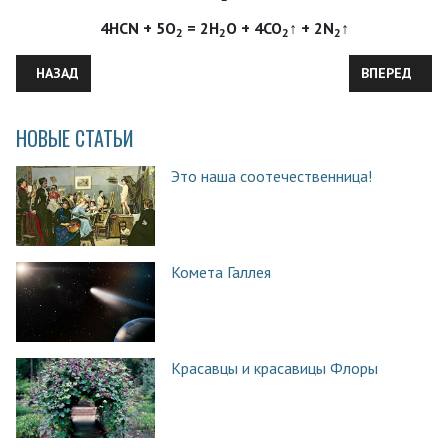
4HCN + 5О
= 2Н
О + 4СО
↑ + 2N
↑
2
2
2
2
ПРЕДЫДУЩИЙ: ОТВЕТЫ К ЗАДАНИЯМ «ГИДРОЛИЗ: АТАКУЕТ ВОД
СЛЕДУЮЩИЙ:
НАЗАД
ВПЕРЕД
НОВЫЕ СТАТЬИ
Это наша соотечественница!
Комета Галлея
Красавцы и красавицы Флоры