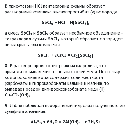
В присутствии
НСl
пентахлорид сурьмы образует
растворимый комплекс гексахлоростибат (V) водорода
SbCl
+ НСl = H[SbCl
],
5
6
а смесь
SbCl
и
SbCl
образует необычное объединение –
3
5
тетрахлорид сурьмы
SbCl
, который образует с хлоридом
4
цезия кристаллы комплекса:
SbCl
+ 2CsCl = Cs
[SbCl
]
4
2
6
8.
В растворе происходит реакция гидролиза, что
приводит к выпадению основных солей меди. Поскольку
водопроводная вода содержит соли жёсткости
(карбонаты и гидрокарбонаты кальция и магния), то
выпадает осадок дигидроксокарбоната меди (ІІ)
Сu
СО
(ОН)
.
2
3
2
9.
Либих наблюдал необратимый гидролиз полученного им
сульфида алюминия:
Al
S
+ 6Н
О = 2Al(OH)
↓ + 3H
S↑
2
3
2
3
2