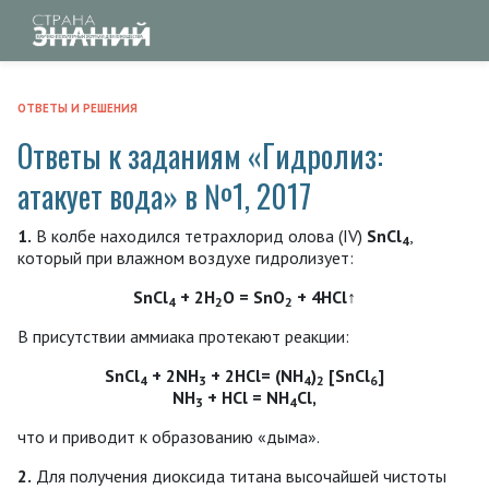
ОТВЕТЫ И РЕШЕНИЯ
Ответы к заданиям «Гидролиз:
атакует вода» в №1, 2017
1.
В колбе находился тетрахлорид олова (ІV)
SnCl
,
4
который при влажном воздухе гидролизует:
SnCl
+ 2Н
O = SnO
+ 4НСl↑
4
2
2
В присутствии аммиака протекают реакции:
SnCl
+ 2NH
+ 2НCl= (NH
)
[SnCl
]
4
3
4
2
6
NH
+ HCl = NH
Cl,
3
4
что и приводит к образованию «дыма».
2.
Для получения диоксида титана высочайшей чистоты