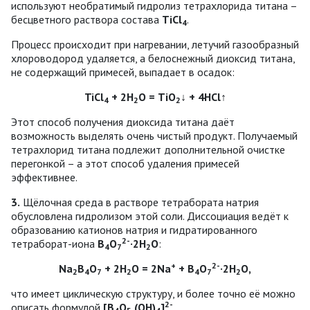
используют необратимый гидролиз тетрахлорида титана –
бесцветного раствора состава
TіСl
.
4
Процесс происходит при нагревании, летучий газообразный
хлороводород удаляется, а белоснежный диоксид титана,
не содержащий примесей, выпадает в осадок:
ТіСl
+ 2Н
О = ТiO
↓ + 4НСl↑
4
2
2
Этот способ получения диоксида титана даёт
возможность выделять очень чистый продукт. Получаемый
тетрахлорид титана подлежит дополнительной очистке
перегонкой – а этот способ удаления примесей
эффективнее.
3.
Щёлочная среда в растворе тетрабората натрия
обусловлена гидролизом этой соли. Диссоциация ведёт к
образованию катионов натрия и гидратированного
2-
тетраборат-иона
В
О
·2Н
О
:
4
7
2
+
2-
Na
B
О
+ 2Н
О = 2Na
+ B
O
·
2Н
О,
2
4
7
2
4
7
2
что имеет циклическую структуру, и более точно её можно
2-
описать формулой
[В
О
(ОН)
]
.