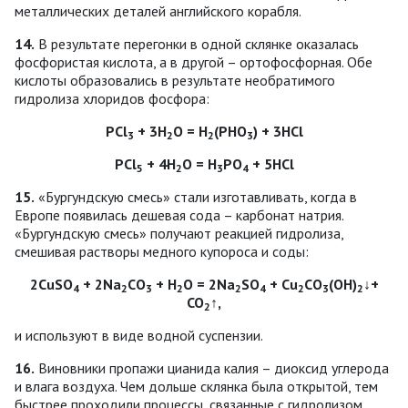
металлических деталей английского корабля.
14.
В результате перегонки в одной склянке оказалась
фосфористая кислота, а в другой – ортофосфорная. Обе
кислоты образовались в результате необратимого
гидролиза хлоридов фосфора:
РСl
+ 3Н
О = Н
(РНО
) + 3НСl
3
2
2
3
РСl
+ 4Н
О = Н
РО
+ 5НСl
5
2
3
4
15.
«Бургундскую смесь» стали изготавливать, когда в
Европе появилась дешевая сода – карбонат натрия.
«Бургундскую смесь» получают реакцией гидролиза,
смешивая растворы медного купороса и соды:
2CuSО
+ 2Na
CО
+ Н
О = 2Na
SО
+ Cu
CО
(ОH)
↓+
4
2
3
2
2
4
2
3
2
СО
↑,
2
и используют в виде водной суспензии.
16.
Виновники пропажи цианида калия – диоксид углерода
и влага воздуха. Чем дольше склянка была открытой, тем
быстрее проходили процессы, связанные с гидролизом