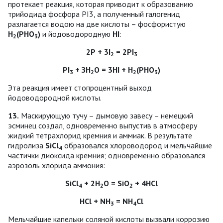
протекает реакция, которая приводит к образованию
трийодида фосфора РI3, а полученный галогенид
разлагается водою на две кислоты – фосфористую
Н
(РНО
)
и йодоводородную
HI
:
2
3
2Р + 3I
= 2РI
2
3
РI
+ ЗН
О = 3HI + Н
(РНО
)
3
2
2
3
Эта реакция имеет стопроцентный выход
йодоводородной кислоты.
13.
Маскирующую тучу – дымовую завесу – немецкий
эсминец создал, одновременно выпустив в атмосферу
жидкий тетрахлорид кремния и аммиак. В результате
гидролиза
SiCl
образовался хлороводород и мельчайшие
4
частички диоксида кремния; одновременно образовался
аэрозоль хлорида аммония:
SiCl
+ 2Н
О = SiО
+ 4НСl
4
2
2
НСl + NH
= NH
Cl
3
4
Мельчайшие капельки соляной кислоты вызвали коррозию