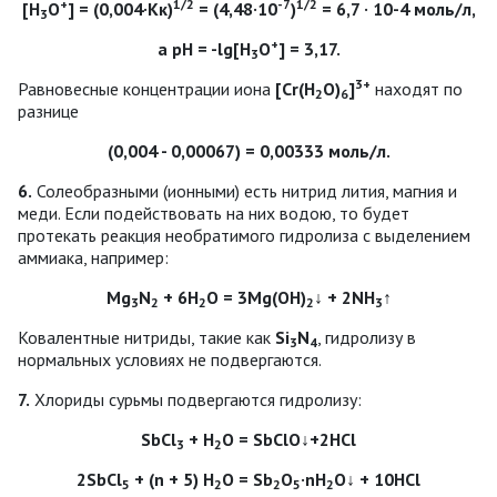
+
1/2
-7
1/2
[Н
О
] = (0,004·Кк)
= (4,48·10
)
= 6,7 · 10-4 моль/л,
3
+
a pH = -lg[Н
О
] = 3,17.
3
3+
Равновесные концентрации иона
[Сr(Н
О)
]
находят по
2
6
разнице
(0,004 - 0,00067) = 0,00333 моль/л.
6.
Солеобразными (ионными) есть нитрид лития, магния и
меди. Если подействовать на них водою, то будет
протекать реакция необратимого гидролиза с выделением
аммиака, например:
Mg
N
+ 6Н
О = 3Mg(OH)
↓ + 2NH
↑
3
2
2
2
3
Ковалентные нитриды, такие как
Si
N
, гидролизу в
3
4
нормальных условиях не подвергаются.
7.
Хлориды сурьмы подвергаются гидролизу:
SbCl
+ Н
О = SbClO↓+2НСl
3
2
2SbCl
+ (n + 5) Н
О = Sb
О
·nН
О↓ + 10НСl
5
2
2
5
2