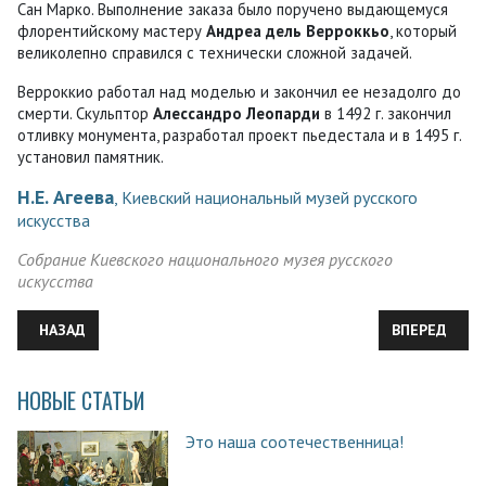
Сан Марко. Выполнение заказа было поручено выдающемуся
флорентийскому мастеру
Андреа дель Верроккьо
, который
великолепно справился с технически сложной задачей.
Верроккио работал над моделью и закончил ее незадолго до
смерти. Скульптор
Алессандро Леопарди
в 1492 г. закончил
отливку монумента, разработал проект пьедестала и в 1495 г.
установил памятник.
Н.Е. Агеева
, Киевский национальный музей русского
искусства
Собрание Киевского национального музея русского
искусства
ПРЕДЫДУЩИЙ: УДИВИТЕЛЬНЫЕ СТАРИННЫЕ КАРТЫ ГОРОДОВ 
СЛЕДУЮЩИЙ:
НАЗАД
ВПЕРЕД
НОВЫЕ СТАТЬИ
Это наша соотечественница!