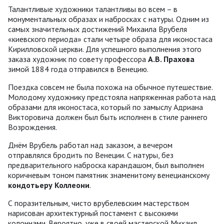
Талантливые художники талантливы во всем – в
монументальных образах и набросках с натуры. Одним из
самых значительных достижений Михаила Врубеля
«киевского периода» стали четыре образа для иконостаса
Кирилловской церкви. Для успешного выполнения этого
заказа художник по совету профессора
А.В. Прахова
зимой 1884 года отправился в Венецию.
Поездка совсем не была похожа на обычное путешествие.
Молодому художнику предстояла напряженная работа над
образами для иконостаса, который по замыслу Адриана
Викторовича должен был быть исполнен в стиле раннего
Возрождения.
Днём Врубель работал над заказом, а вечером
отправлялся бродить по Венеции. С натуры, без
предварительного наброска карандашом, был выполнен
коричневым тоном памятник знаменитому венецианскому
кондотьеру Коллеони
.
С поразительным, чисто врубелевским мастерством
нарисован архитектурный постамент с высокими
колоннами. Вероятно, уже в своей мастерской Михаил