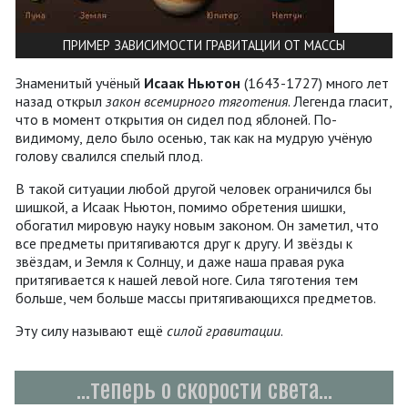
ПРИМЕР ЗАВИСИМОСТИ ГРАВИТАЦИИ ОТ МАССЫ
Знаменитый учёный
Исаак Ньютон
(1643-1727) много лет
назад открыл
закон всемирного тяготения
. Легенда гласит,
что в момент открытия он сидел под яблоней. По-
видимому, дело было осенью, так как на мудрую учёную
голову свалился спелый плод.
В такой ситуации любой другой человек ограничился бы
шишкой, а Исаак Ньютон, помимо обретения шишки,
обогатил мировую науку новым законом. Он заметил, что
все предметы притягиваются друг к другу. И звёзды к
звёздам, и Земля к Солнцу, и даже наша правая рука
притягивается к нашей левой ноге. Сила тяготения тем
больше, чем больше массы притягивающихся предметов.
Эту силу называют ещё
силой гравитации
.
...теперь о скорости света...