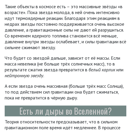
Такие объекты в космосе есть – это массивные звёзды «в
возрасте». Пока звезда молода, в ней очень интенсивно
идут термоядерные реакции. Благодаря этим реакциям в
недрах звезды постоянно поддерживается очень высокое
давление, а гравитационные силы не дают ей разрушиться.
Со временем ядерного топлива становится всё меньше,
давление внутри звезды ослабевает, и силы гравитации всё
сильнее сжимают звезду.
Что будет со звездой дальше, зависит от её массы. Если
масса невелика (не больше трёх солнечных масс), то в
результате сжатия звезда превратится в
белый карлик
или
нейтронную звезду
.
А если звезда очень массивная (больше трёх масс Солнца),
то под действием сил гравитации она будет сжиматься,
пока не превратится в чёрную дыру.
Есть ли дыры во Вселенной?
Теория относительности предсказывает, что в сильном
гравитационном поле время идёт медленнее. В процессе