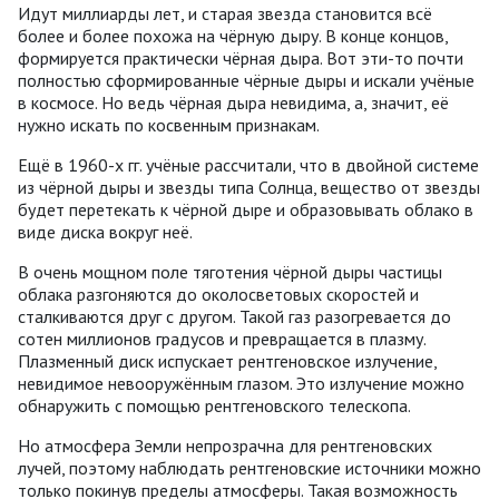
Идут миллиарды лет, и старая звезда становится всё
более и более похожа на чёрную дыру. В конце концов,
формируется практически чёрная дыра. Вот эти-то почти
полностью сформированные чёрные дыры и искали учёные
в космосе. Но ведь чёрная дыра невидима, а, значит, её
нужно искать по косвенным признакам.
Ещё в 1960-х гг. учёные рассчитали, что в двойной системе
из чёрной дыры и звезды типа Солнца, вещество от звезды
будет перетекать к чёрной дыре и образовывать облако в
виде диска вокруг неё.
В очень мощном поле тяготения чёрной дыры частицы
облака разгоняются до околосветовых скоростей и
сталкиваются друг с другом. Такой газ разогревается до
сотен миллионов градусов и превращается в плазму.
Плазменный диск испускает рентгеновское излучение,
невидимое невооружённым глазом. Это излучение можно
обнаружить с помощью рентгеновского телескопа.
Но атмосфера Земли непрозрачна для рентгеновских
лучей, поэтому наблюдать рентгеновские источники можно
только покинув пределы атмосферы. Такая возможность