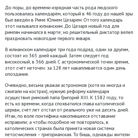
До поры, до времени изрядная часть рода людского
пользовалась календарём, который в 46 году до нашей эры
был введён в Риме Юлием Цезарем. Оттого календарь
этот назывался юлианским. До Цезаря новый год для
римлян начинался в марте; но решительный диктатор велел
праздновать новогодие первого января.
В юлианском календаре три года подряд, один за другим,
состоят из 365 дней каждый. Затем следует год
високосный, в 366 дней. С астрономической точки зрения,
этот счёт неточен: за 128 лет накапливается один день
опоздания.
Очевидно, весьма уважая астрономов (хотя их иногда и
сжигали на кострах), нужную реформу календаря
осуществил римский папа Григорий XIII. К 1582 году, то
есть ко времени, когда спохватился глава католической
церкви, счёт лет отстал от реального уже на десять дней.
Итак, по воле понтифика накопившееся отставание
исправили; а чтобы подобное не повторялось, в
католических странах была принята новая система
летосчисления – григорианская. То бишь, однажды жители