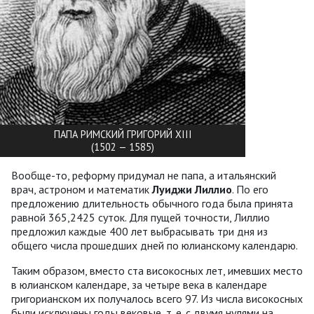
ПАПА РИМСКИЙ ГРИГОРИЙ XIII
(1502 — 1585)
Вообще-то, реформу придумал не папа, а итальянский
врач, астроном и математик
Луиджи Лиллио
. По его
предложению длительность обычного года была принята
равной 365,2425 суток. Для пущей точности, Лиллио
предложил каждые 400 лет выбрасывать три дня из
общего числа прошедших дней по юлианскому календарю.
Таким образом, вместо ста високосных лет, имевших место
в юлианском календаре, за четыре века в календаре
григорианском их получалось всего 97. Из числа високосных
были исключены годы вековые, т. е. с двумя нулями на