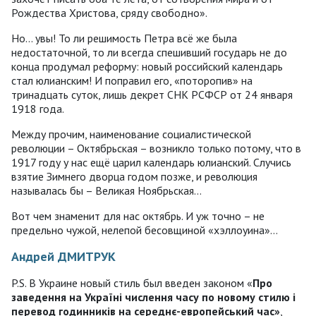
Рождества Христова, сряду свободно».
Но… увы! То ли решимость Петра всё же была
недостаточной, то ли всегда спешивший государь не до
конца продумал реформу: новый российский календарь
стал юлианским! И поправил его, «поторопив» на
тринадцать суток, лишь декрет СНК РСФСР от 24 января
1918 года.
Между прочим, наименование социалистической
революции – Октябрьская – возникло только потому, что в
1917 году у нас ещё царил календарь юлианский. Случись
взятие Зимнего дворца годом позже, и революция
называлась бы – Великая Ноябрьская…
Вот чем знаменит для нас октябрь. И уж точно – не
предельно чужой, нелепой бесовщиной «хэллоуина»…
Андрей ДМИТРУК
P.S. В Украине новый стиль был введен законом «
Про
заведення на Україні числення часу по новому стилю і
перевод годинників на середнє-европейський час»
,