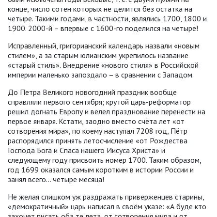
конце, число сотен которых не делится без остатка на
четыре. Такими годами, в частности, являлись 1700, 1800 и
1900. 2000-й – впервые с 1600-го поделился на четыре!
Исправленный, григорианский календарь назвали «новым
стилем», а за старым юлианским укрепилось название
«старый стиль». Внедрение «нового стиля» в Российской
империи маленько запоздало – в сравнении с Западом.
До Петра Великого новогодний праздник вообще
справляли первого сентября; крутой царь-реформатор
решил догнать Европу и велел празднование перенести на
первое января. Кстати, заодно вместо счёта лет «от
сотворения мира», по коему наступал 7208 год, Пётр
распорядился принять летосчисление «от Рождества
Господа Бога и Спаса нашего Иисуса Христа» и
следующему году присвоить номер 1700. Таким образом,
год 1699 оказался самым коротким в истории России и
занял всего… четыре месяца!
Не желая слишком уж раздражать приверженцев старины,
«демократичный» царь написал в своём указе: «А буде кто
захочет писать оба те лета, от сотворения мира и от