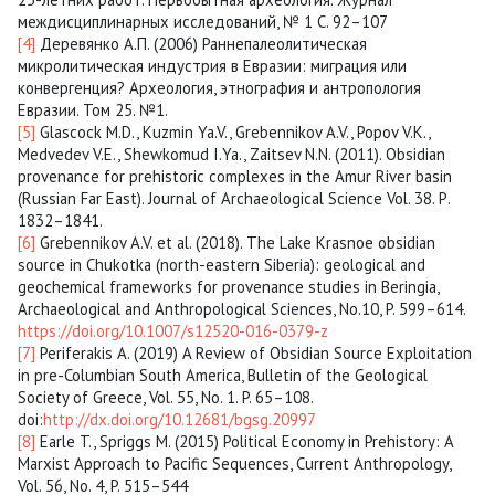
междисциплинарных исследований, № 1 С. 92–107
[4]
Деревянко А.П. (2006) Раннепалеолитическая
микролитическая индустрия в Евразии: миграция или
конвергенция? Археология, этнография и антропология
Евразии. Том 25. №1.
[5]
Glascock M.D., Kuzmin Ya.V., Grebennikov A.V., Popov V.K.,
Medvedev V.E., Shewkomud I.Ya., Zaitsev N.N. (2011). Obsidian
provenance for prehistoric complexes in the Amur River basin
(Russian Far East). Journal of Archaeological Science Vol. 38. Р.
1832–1841.
[6]
Grebennikov A.V. et al. (2018). The Lake Krasnoe obsidian
source in Chukotka (north-eastern Siberia): geological and
geochemical frameworks for provenance studies in Beringia,
Archaeological and Anthropological Sciences, No.10, P. 599–614.
https://doi.org/10.1007/s12520-016-0379-z
[7]
Periferakis A. (2019) A Review of Obsidian Source Exploitation
in pre-Columbian South America, Bulletin of the Geological
Society of Greece, Vol. 55, No. 1. P. 65–108.
doi:
http://dx.doi.org/10.12681/bgsg.20997
[8]
Earle T., Spriggs M. (2015) Political Economy in Prehistory: A
Marxist Approach to Pacific Sequences, Current Anthropology,
Vol. 56, No. 4, P. 515–544