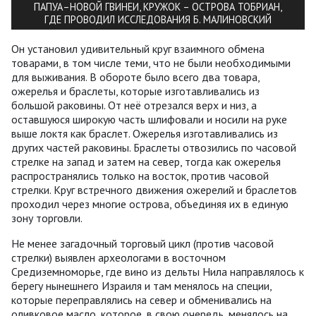
ПАПУА–НОВОЙ ГВИНЕИ, КРУЖОК – ОСТРОВА ТОБРИАН,
ГДЕ ПРОВОДИЛ ИССЛЕДОВАНИЯ Б. МАЛИНОВСКИЙ
Он установил удивительный круг взаимного обмена
товарами, в том числе теми, что не были необходимыми
для выживания. В обороте было всего два товара,
ожерелья и браслеты, которые изготавливались из
большой раковины. От неё отрезался верх и низ, а
оставшуюся широкую часть шлифовали и носили на руке
выше локтя как браслет. Ожерелья изготавливались из
других частей раковины. Браслеты отвозились по часовой
стрелке на запад и затем на север, тогда как ожерелья
распространялись только на восток, против часовой
стрелки. Круг встречного движения ожерелий и браслетов
проходил через многие острова, объединяя их в единую
зону торговли.
Не менее загадочный торговый цикл (против часовой
стрелки) выявлен археологами в восточном
Средиземноморье, где вино из дельты Нила направлялось к
берегу нынешнего Израиля и там менялось на специи,
которые переправлялись на север и обменивались на
оливковое масло, которое, в свою очередь, менялось на