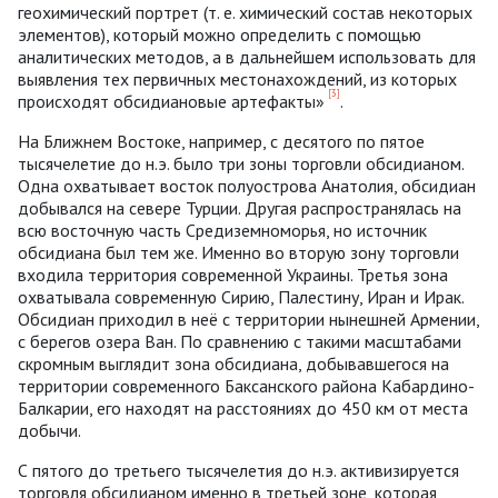
геохимический портрет (т. е. химический состав некоторых
элементов), который можно определить с помощью
аналитических методов, а в дальнейшем использовать для
выявления тех первичных местонахождений, из которых
[3]
происходят обсидиановые артефакты»
.
На Ближнем Востоке, например, с десятого по пятое
тысячелетие до н.э. было три зоны торговли обсидианом.
Одна охватывает восток полуострова Анатолия, обсидиан
добывался на севере Турции. Другая распространялась на
всю восточную часть Средиземноморья, но источник
обсидиана был тем же. Именно во вторую зону торговли
входила территория современной Украины. Третья зона
охватывала современную Сирию, Палестину, Иран и Ирак.
Обсидиан приходил в неё с территории нынешней Армении,
с берегов озера Ван. По сравнению с такими масштабами
скромным выглядит зона обсидиана, добывавшегося на
территории современного Баксанского района Кабардино-
Балкарии, его находят на расстояниях до 450 км от места
добычи.
С пятого до третьего тысячелетия до н.э. активизируется
торговля обсидианом именно в третьей зоне, которая