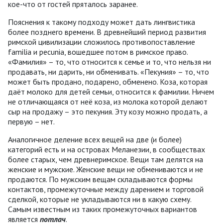
кое-что от гостей пряталось заранее.
Пояснения к такому подходу может дать лингвистика
более позднего времени. В древнейший период развития
римской цивилизации сложилось противопоставление
familia и pecunia, вошедшее потом в римское право.
«Фамилия» – то, что относится к семье и то, что нельзя ни
продавать, ни дарить, ни обменивать. «Пекуния» – то, что
может быть продано, подарено, обменено. Коза, которая
даёт молоко для детей семьи, относится к фамилии. Ничем
не отличающаяся от неё коза, из молока которой делают
сыр на продажу – это пекуния. Эту козу можно продать, а
первую – нет.
Аналогичное деление всех вещей на две (и более)
категорий есть и на островах Меланезии, в сообществах
более старых, чем древнеримское. Вещи там делятся на
женские и мужские. Женские вещи не обмениваются и не
продаются. По мужским вещам складываются формы
контактов, промежуточные между дарением и торговой
сделкой, которые не укладываются ни в какую схему.
Самым известным из таких промежуточных вариантов
является
потлач
.