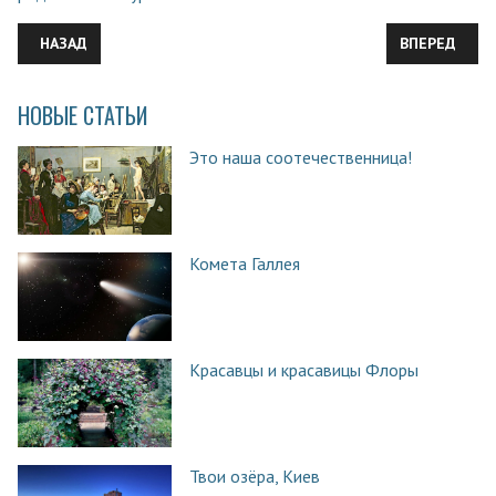
ПРЕДЫДУЩИЙ: ПРИОНЫ – НОВАЯ СТРАНИЦА В БИОЛОГИЧЕСК
СЛЕДУЮЩИЙ:
НАЗАД
ВПЕРЕД
НОВЫЕ СТАТЬИ
Это наша соотечественница!
Комета Галлея
Красавцы и красавицы Флоры
Твои озёра, Киев