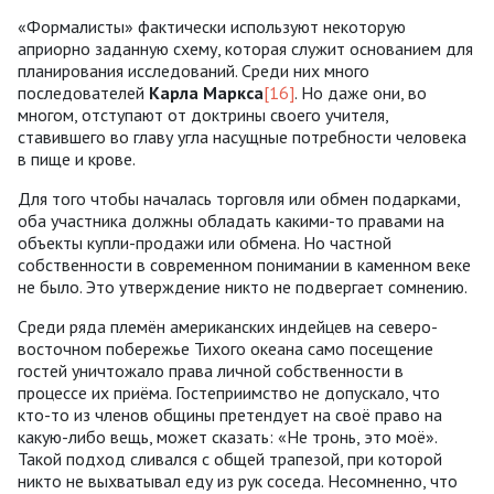
«Формалисты» фактически используют некоторую
априорно заданную схему, которая служит основанием для
планирования исследований. Среди них много
последователей
Карла Маркса
[16]
. Но даже они, во
многом, отступают от доктрины своего учителя,
ставившего во главу угла насущные потребности человека
в пище и крове.
Для того чтобы началась торговля или обмен подарками,
оба участника должны обладать какими-то правами на
объекты купли-продажи или обмена. Но частной
собственности в современном понимании в каменном веке
не было. Это утверждение никто не подвергает сомнению.
Среди ряда племён американских индейцев на северо-
восточном побережье Тихого океана само посещение
гостей уничтожало права личной собственности в
процессе их приёма. Гостеприимство не допускало, что
кто-то из членов общины претендует на своё право на
какую-либо вещь, может сказать: «Не тронь, это моё».
Такой подход сливался с общей трапезой, при которой
никто не выхватывал еду из рук соседа. Несомненно, что