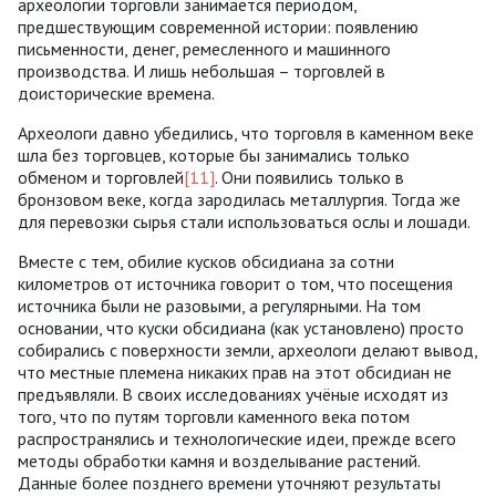
археологии торговли занимается периодом,
предшествующим современной истории: появлению
письменности, денег, ремесленного и машинного
производства. И лишь небольшая – торговлей в
доисторические времена.
Археологи давно убедились, что торговля в каменном веке
шла без торговцев, которые бы занимались только
обменом и торговлей
[11]
. Они появились только в
бронзовом веке, когда зародилась металлургия. Тогда же
для перевозки сырья стали использоваться ослы и лошади.
Вместе с тем, обилие кусков обсидиана за сотни
километров от источника говорит о том, что посещения
источника были не разовыми, а регулярными. На том
основании, что куски обсидиана (как установлено) просто
собирались с поверхности земли, археологи делают вывод,
что местные племена никаких прав на этот обсидиан не
предъявляли. В своих исследованиях учёные исходят из
того, что по путям торговли каменного века потом
распространялись и технологические идеи, прежде всего
методы обработки камня и возделывание растений.
Данные более позднего времени уточняют результаты