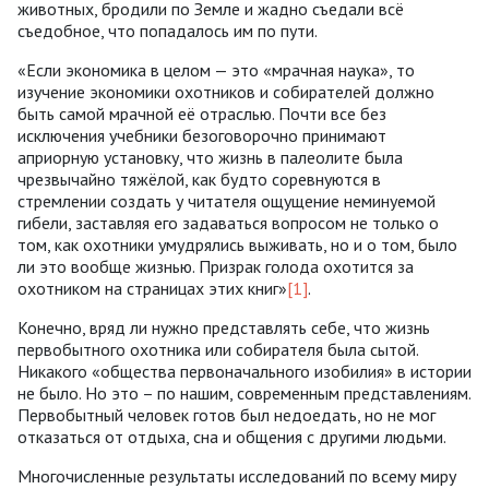
животных, бродили по Земле и жадно съедали всё
съедобное, что попадалось им по пути.
«Если экономика в целом — это «мрачная наука», то
изучение экономики охотников и собирателей должно
быть самой мрачной её отраслью. Почти все без
исключения учебники безоговорочно принимают
априорную установку, что жизнь в палеолите была
чрезвычайно тяжёлой, как будто соревнуются в
стремлении создать у читателя ощущение неминуемой
гибели, заставляя его задаваться вопросом не только о
том, как охотники умудрялись выживать, но и о том, было
ли это вообще жизнью. Призрак голода охотится за
охотником на страницах этих книг»
[1]
.
Конечно, вряд ли нужно представлять себе, что жизнь
первобытного охотника или собирателя была сытой.
Никакого «общества первоначального изобилия» в истории
не было. Но это – по нашим, современным представлениям.
Первобытный человек готов был недоедать, но не мог
отказаться от отдыха, сна и общения с другими людьми.
Многочисленные результаты исследований по всему миру