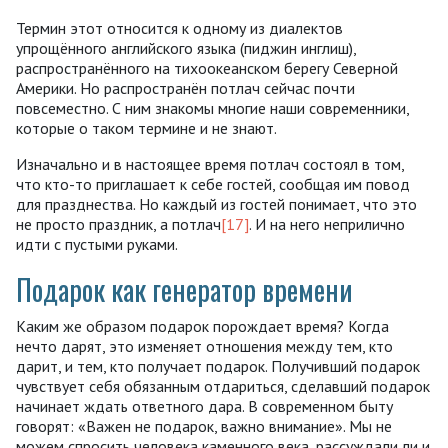
Термин этот относится к одному из диалектов
упрощённого английского языка (пиджин инглиш),
распространённого на тихоокеанском берегу Северной
Америки. Но распространён потлач сейчас почти
повсеместно. С ним знакомы многие наши современники,
которые о таком термине и не знают.
Изначально и в настоящее время потлач состоял в том,
что кто-то приглашает к себе гостей, сообщая им повод
для празднества. Но каждый из гостей понимает, что это
не просто праздник, а потлач
[17]
. И на него неприлично
идти с пустыми руками.
Подарок как генератор времени
Каким же образом подарок порождает время? Когда
нечто дарят, это изменяет отношения между тем, кто
дарит, и тем, кто получает подарок. Получивший подарок
чувствует себя обязанным отдариться, сделавший подарок
начинает ждать ответного дара. В современном быту
говорят: «Важен не подарок, важно внимание». Мы не
можем спросить человека каменного века, рассуждали ли и