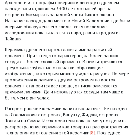
Археологи и этнографы поверили в легенду о древнем
народе лапита, жившем 3300 лет до нашей эры на
островах Бисмарка в западной части Тихого океана.
Название народу дало место в Новой Каледонии, где были
впервые обнаружены его следы, хотя последние
исследования показывают, что народ лапита родом из
Тайваня.
Керамика древнего народа лапита имела развитый
орнамент. При этом, что характерно, на более ранних
сосудах – более сложный орнамент. В нём встречаются
треугольные зубчатые отпечатки, образующие
изображение, за которым можно увидеть рисунок. По мере
продвижения керамики к другим островам на восток
орнамент становится всё проще, оттиски заменяются
прямыми линиями. Да и используются сосуды там чаще в
быту, чем в ритуалах.
Распространение керамики лапита впечатляет. Её находят
на Соломоновых островах, Вануату, Фиджи, островах
Тонга и на Самоа. Исследователи пока не могут отделить
распространение керамики как товара от распространения
технологии изготовления этой керамики
[8]
. Последнее