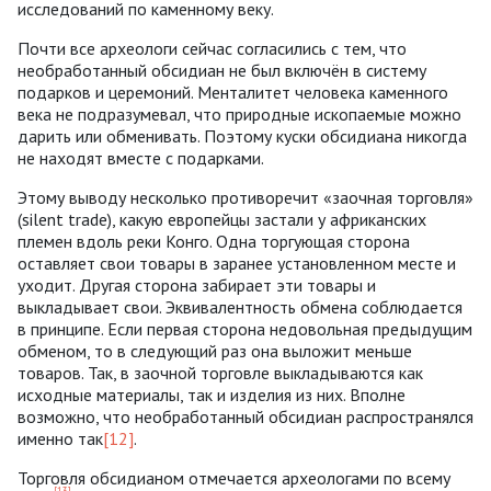
исследований по каменному веку.
Почти все археологи сейчас согласились с тем, что
необработанный обсидиан не был включён в систему
подарков и церемоний. Менталитет человека каменного
века не подразумевал, что природные ископаемые можно
дарить или обменивать. Поэтому куски обсидиана никогда
не находят вместе с подарками.
Этому выводу несколько противоречит «заочная торговля»
(silent trade), какую европейцы застали у африканских
племен вдоль реки Конго. Одна торгующая сторона
оставляет свои товары в заранее установленном месте и
уходит. Другая сторона забирает эти товары и
выкладывает свои. Эквивалентность обмена соблюдается
в принципе. Если первая сторона недовольная предыдущим
обменом, то в следующий раз она выложит меньше
товаров. Так, в заочной торговле выкладываются как
исходные материалы, так и изделия из них. Вполне
возможно, что необработанный обсидиан распространялся
именно так
[12]
.
Торговля обсидианом отмечается археологами по всему
[13]