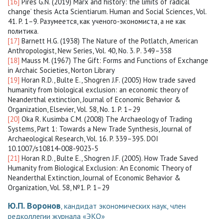
[16]
Pires G.N. (2019) Marx and history: the limits of ‘radical
change’ thesis Acta Scientiarum. Human and Social Sciences, Vol.
41. P. 1–9. Разумеется, как ученого-экономиста, а не как
политика.
[17]
Barnett H.G. (1938) The Nature of the Potlatch, American
Anthropologist, New Series, Vol. 40, No. 3. Р. 349–358
[18]
Mauss M. (1967) The Gift: Forms and Functions of Exchange
in Archaic Societies, Norton Library
[19]
Horan R.D., Bulte E., Shogren J.F. (2005) How trade saved
humanity from biological exclusion: an economic theory of
Neanderthal extinction, Journal of Economic Behavior &
Organization, Elsevier, Vol. 58, No. 1. P. 1–29
[20]
Oka R. Kusimba C.M. (2008) The Archaeology of Trading
Systems, Part 1: Towards a New Trade Synthesis, Journal of
Archaeological Research, Vol. 16. P. 339–395. DOI
10.1007/s10814-008-9023-5
[21]
Horan R.D., Bulte E., Shogren J.F. (2005). How Trade Saved
Humanity from Biological Exclusion: An Economic Theory of
Neanderthal Extinction, Journal of Economic Behavior &
Organization, Vol. 58, №1. P. 1–29
Ю.П. Воронов
, кандидат экономических наук, член
редколлегии журнала «ЭКО»