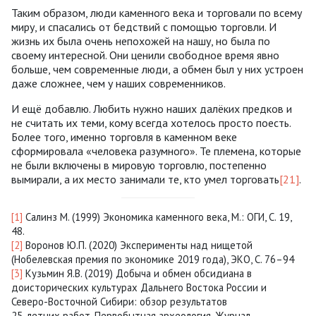
Таким образом, люди каменного века и торговали по всему
миру, и спасались от бедствий с помощью торговли. И
жизнь их была очень непохожей на нашу, но была по
своему интересной. Они ценили свободное время явно
больше, чем современные люди, а обмен был у них устроен
даже сложнее, чем у наших современников.
И ещё добавлю. Любить нужно наших далёких предков и
не считать их теми, кому всегда хотелось просто поесть.
Более того, именно торговля в каменном веке
сформировала «человека разумного». Те племена, которые
не были включены в мировую торговлю, постепенно
вымирали, а их место занимали те, кто умел торговать
[21]
.
[1]
Салинз М. (1999) Экономика каменного века, М.: ОГИ, С. 19,
48.
[2]
Воронов Ю.П. (2020) Эксперименты над нищетой
(Нобелевская премия по экономике 2019 года), ЭКО, С. 76–94
[3]
Кузьмин Я.В. (2019) Добыча и обмен обсидиана в
доисторических культурах Дальнего Востока России и
Северо-Восточной Сибири: обзор результатов
25-летних работ. Первобытная археология. Журнал