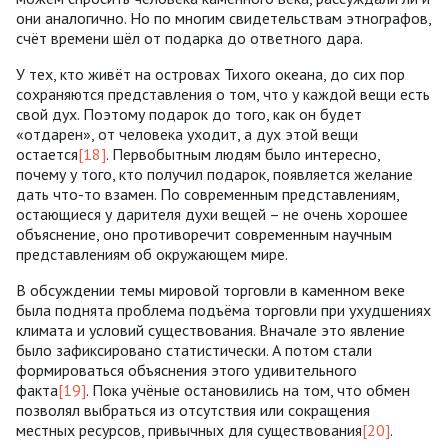
они аналогично. Но по многим свидетельствам этнографов,
счёт времени шёл от подарка до ответного дара.
У тех, кто живёт на островах Тихого океана, до сих пор
сохраняются представления о том, что у каждой вещи есть
свой дух. Поэтому подарок до того, как он будет
«отдарен», от человека уходит, а дух этой вещи
остается
[18]
. Первобытным людям было интересно,
почему у того, кто получил подарок, появляется желание
дать что-то взамен. По современным представлениям,
остающиеся у дарителя духи вещей – не очень хорошее
объяснение, оно противоречит современным научным
представлениям об окружающем мире.
В обсуждении темы мировой торговли в каменном веке
была поднята проблема подъёма торговли при ухудшениях
климата и условий существования. Вначале это явление
было зафиксировано статистически. А потом стали
формироваться объяснения этого удивительного
факта
[19]
. Пока учёные остановились на том, что обмен
позволял выбраться из отсутствия или сокращения
местных ресурсов, привычных для существования
[20]
.