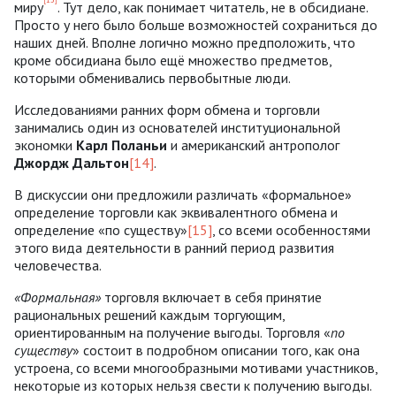
миру
. Тут дело, как понимает читатель, не в обсидиане.
Просто у него было больше возможностей сохраниться до
наших дней. Вполне логично можно предположить, что
кроме обсидиана было ещё множество предметов,
которыми обменивались первобытные люди.
Исследованиями ранних форм обмена и торговли
занимались один из основателей институциональной
экономки
Карл Поланьи
и американский антрополог
Джордж Дальтон
[14]
.
В дискуссии они предложили различать «формальное»
определение торговли как эквивалентного обмена и
определение «по существу»
[15]
, со всеми особенностями
этого вида деятельности в ранний период развития
человечества.
«Формальная»
торговля включает в себя принятие
рациональных решений каждым торгующим,
ориентированным на получение выгоды. Торговля «
по
существу
» состоит в подробном описании того, как она
устроена, со всеми многообразными мотивами участников,
некоторые из которых нельзя свести к получению выгоды.