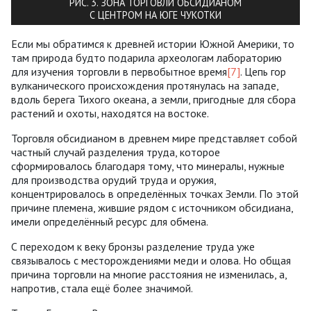
РИС. 3. ЗОНА ТОРГОВЛИ ОБСИДИАНОМ
С ЦЕНТРОМ НА ЮГЕ ЧУКОТКИ
Если мы обратимся к древней истории Южной Америки, то
там природа будто подарила археологам лабораторию
для изучения торговли в первобытное время
[7]
. Цепь гор
вулканического происхождения протянулась на западе,
вдоль берега Тихого океана, а земли, пригодные для сбора
растений и охоты, находятся на востоке.
Торговля обсидианом в древнем мире представляет собой
частный случай разделения труда, которое
сформировалось благодаря тому, что минералы, нужные
для производства орудий труда и оружия,
концентрировалось в определённых точках Земли. По этой
причине племена, жившие рядом с источником обсидиана,
имели определённый ресурс для обмена.
С переходом к веку бронзы разделение труда уже
связывалось с месторождениями меди и олова. Но общая
причина торговли на многие расстояния не изменилась, а,
напротив, стала ещё более значимой.