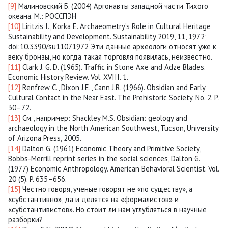
[9]
Малиновский Б. (2004) Аргонавты западной части Тихого
океана. М.: РОССПЭН
[10]
Liritzis I., Korka E. Archaeometry’s Role in Cultural Heritage
Sustainability and Development. Sustainability 2019, 11, 1972;
doi:10.3390/su11071972 Эти данные археологи относят уже к
веку бронзы, но когда такая торговля появилась, неизвестно.
[11]
Clark J. G. D. (1965). Traffic in Stone Axe and Adze Blades.
Economic History Review. Vol. XVIII. 1.
[12]
Renfrew C., Dixon J.E., Cann J.R. (1966). Obsidian and Early
Cultural Contact in the Near East. The Prehistoric Society. No. 2. Р.
30–72.
[13]
См., например: Shackley M.S. Obsidian: geology and
archaeology in the North American Southwest, Tucson, University
of Arizona Press, 2005.
[14]
Dalton G. (1961) Economic Theory and Primitive Society,
Bobbs-Merrill reprint series in the social sciences, Dalton G.
(1977) Economic Anthropology. American Behavioral Scientist. Vol.
20 (5). P. 635–656.
[15]
Честно говоря, ученые говорят не «по существу», а
«субстантивно», да и делятся на «формалистов» и
«субстантивистов». Но стоит ли нам углубляться в научные
разборки?