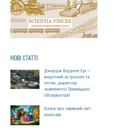
НОВІ СТАТТІ
Джордж Бідделл Ері —
видатний астроном та
оптик, директор
знаменитої Гринвіцької
обсерваторії
Казка про чарівний світ
колоїдів