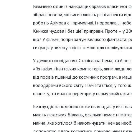
Візьмемо один із найкращих зразків класичної 
зібрані новели, які висвітлюють різні аспекти в
роботів Азімова є і примхливі, і норовливі, і не
Книжка чудова і без цієї приправи. Проте – у 20
що? У фільмі, попри задум великого фантаста, 
ситуація у зв'язку з цією темою для голлівудськи
У деяких оповіданнях Станіслава Лема, та й не 
«Геніаків», гігантських комп'ютерів, яким люди
від посівів пшениці до космічних програм, а маш
володарями всього світу. Пам'ятається, у того 
планету, та вчасно перегорів у ньому якийсь кв
Безглуздість подібних сюжетів впадає у вічі: 
мають людських бажань, оскільки немає ні матер
майна, яке хотілося б накопичувати: немає необх
допомогою одягу, косметики, прикрас; немає язик