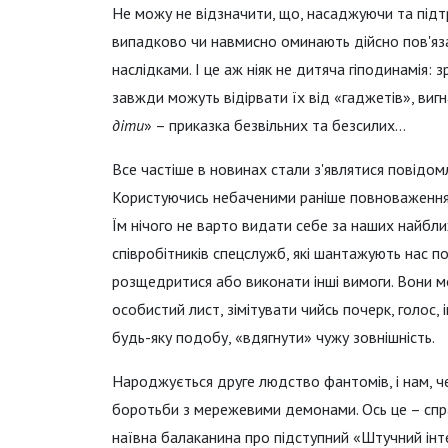
Не можу не відзначити, що, насаджуючи та підт
випадково чи навмисно оминають дійсно пов'яз
наслідками. І це аж ніяк не дитяча гіподинамія:
завжди можуть відірвати їх від «гаджетів», вигн
діти
» – приказка безвільних та безсилих…
Все частіше в новинах стали з'являтися повідом
Користуючись небаченими раніше повноваження
Їм нічого не варто видати себе за наших найбли
співробітників спецслужб, які шантажують нас п
розщедритися або виконати інші вимоги. Вони 
особистий лист, зімітувати чийсь почерк, голос,
будь-яку подобу, «вдягнути» чужу зовнішність.
Народжується друге людство фантомів, і нам, 
боротьби з мережевими демонами. Ось це – спра
наївна балаканина про підступний «Штучний інт