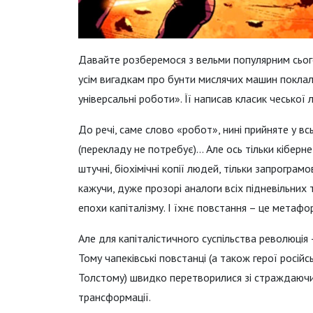
Давайте розберемося з вельми популярним сьог
усім вигадкам про бунти мислячих машин поклала 
універсальні роботи». Її написав класик чеської 
До речі, саме слово «робот», нині прийняте у вс
(перекладу не потребує)… Але ось тільки кіберне
штучні, біохімічні копії людей, тільки запрогра
кажучи, дуже прозорі аналоги всіх підневільних т
епохи капіталізму. І їхнє повстання – це метафо
Але для капіталістичного суспільства революція
Тому чапеківські повстанці (а також герої російс
Толстому) швидко перетворилися зі страждаючих
трансформації.