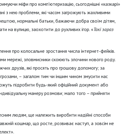
римуючи міфи про комп'ютеризацію, сьогоднішні «казкарі»
ані з нею проблеми, які часом загрожують жахливими
 зрештою, нормальні батьки, бажаючи добра своїм дітям,
ати на вулицю, заохотити до рухливих ігор. «
Такі зараз
лення про колосальне зростання числа інтернет-фейків.
ми мережі, зловмисники скоюють злочини нового роду.
жчих друзів, які просять про грошову допомогу; за
огрозами, – загалом тим чи іншим чином змусити нас
можуть підробити будь-який офіційний документ або
 індивідуальну манеру розмови; мало того – прийняти
чесним людям, ще належить виробити надійні способи
вжній кошмар, що росте, розвиває наступ, а зовсім не
елект».