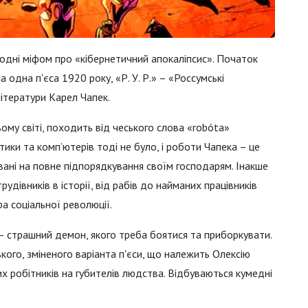
одні міфом про «кібернетичний апокаліпсис». Початок
одна п'єса 1920 року, «Р. У. Р.» – «Россумські
літератури Карел Чапек.
ьому світі, походить від чеського слова «robóta»
тики та комп’ютерів тоді не було, і роботи Чапека – це
мовані на повне підпорядкування своїм господарям. Інакше
рудівників в історії, від рабів до найманих працівників
ра соціальної революції.
 – страшний демон, якого треба боятися та приборкувати.
ького, зміненого варіанта п'єси, що належить Олексію
 робітників на губителів людства. Відбуваються кумедні