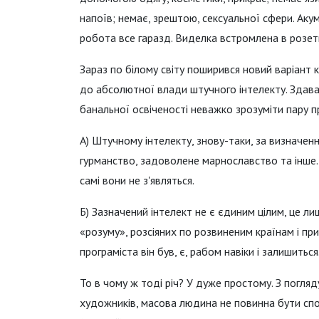
напоїв; немає, зрештою, сексуальної сфери. Аку
робота все гаразд. Виделка встромлена в розетк
Зараз по білому світу поширився новий варіант 
до абсолютної влади штучного інтелекту. Здавал
банальної освіченості неважко зрозуміти пару п
А) Штучному інтелекту, знову-таки, за визначення
гурманство, задоволене марнославство та інше.
самі вони не з'являться.
Б) Зазначений інтелект не є єдиним цілим, це л
«розуму», розсіяних по розвиненим країнам і п
програміста він був, є, рабом навіки і залишиться
То в чому ж тоді річ? У дуже простому. З погляд
художників, масова людина не повинна бути спок