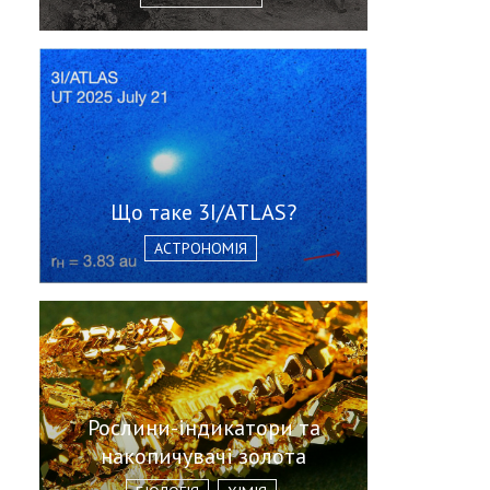
Що таке 3I/ATLAS?
АСТРОНОМІЯ
Рослини-індикатори та
накопичувачі золота