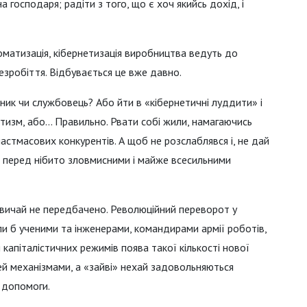
 господаря; радіти з того, що є хоч якийсь дохід, і
втоматизація, кібернетизація виробництва ведуть до
безробіття. Відбувається це вже давно.
ик чи службовець? Або йти в «кібернетичні луддити» і
изм, або... Правильно. Рвати собі жили, намагаючись
стмасових конкурентів. А щоб не розслаблявся і, не дай
х перед нібито зловмисними і майже всесильними
звичай не передбачено. Революційний переворот у
ли б ученими та інженерами, командирами армії роботів,
капіталістичних режимів поява такої кількості нової
ей механізмами, а «зайві» нехай задовольняються
 допомоги.