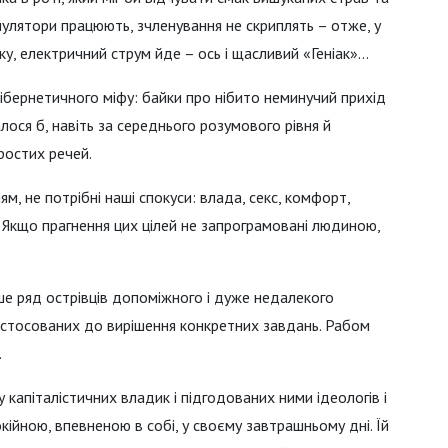
мулятори працюють, зчленування не скриплять – отже, у
у, електричний струм йде – ось і щасливий «Геніак»…
кібернетичного міфу: байки про нібито неминучий прихід
ося б, навіть за середнього розумового рівня й
ростих речей.
м, не потрібні наші спокуси: влада, секс, комфорт,
 Якщо прагнення цих цілей не запрограмовані людиною,
ише ряд острівців допоміжного і дуже недалекого
ристосованих до вирішення конкретних завдань. Рабом
.
у капіталістичних владик і підгодованих ними ідеологів і
ійною, впевненою в собі, у своєму завтрашньому дні. Їй