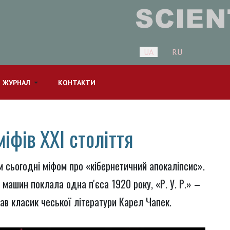
Оберіть свою мову
UA
RU
 ЖУРНАЛ
КОНТАКТИ
іфів XXI століття
 сьогодні міфом про «кібернетичний апокаліпсис».
машин поклала одна п'єса 1920 року, «Р. У. Р.» –
сав класик чеської літератури Карел Чапек.