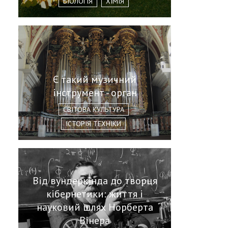
БІОЛОГІЯ
ХІМІЯ
Є такий музичний
інструмент - орган
СВІТОВА КУЛЬТУРА
ІСТОРІЯ ТЕХНІКИ
Від вундеркінда до творця
кібернетики: життя і
науковий шлях Норберта
Вінера