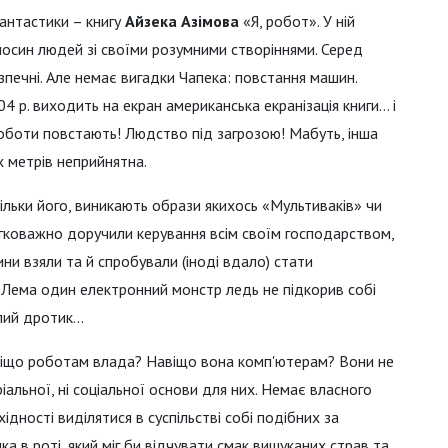
фантастики – книгу
Айзека Азімова
«Я, робот». У ній
ідносин людей зі своїми розумними створіннями. Серед
безпечні. Але немає вигадки Чапека: повстання машин.
04 р. виходить на екран американська екранізація книги… і
роботи повстають! Людство під загрозою! Мабуть, інша
х метрів неприйнятна.
тільки його, виникають образи якихось «Мультиваків» чи
 легковажно доручили керування всім своїм господарством,
ини взяли та й спробували (іноді вдало) стати
ж Лема один електронний монстр ледь не підкорив собі
олий дротик…
навіщо роботам влада? Навіщо вона комп'ютерам? Вони не
іальної, ні соціальної основи для них. Немає власного
ідності виділятися в суспільстві собі подібних за
а в роті, який міг би відчувати смак вишуканих страв та