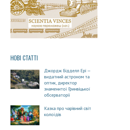
НОВІ СТАТТІ
Джордж Бідделл Ері —
видатний астроном та
оптик, директор
знаменитої Гринвіцької
обсерваторії
Казка про чарівний світ
колоїдів