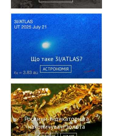
Що таке 3I/ATLAS?
АСТРОНОМІЯ
Рослини-індикатори та
накопичувачі золота