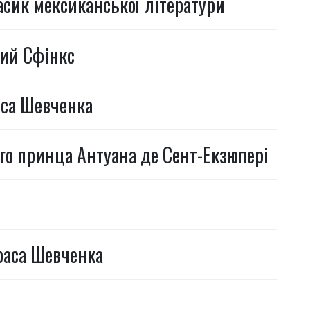
сик мексиканської літератури
ий Сфінкс
аса Шевченка
го принца Антуана де Сент-Екзюпері
раса Шевченка