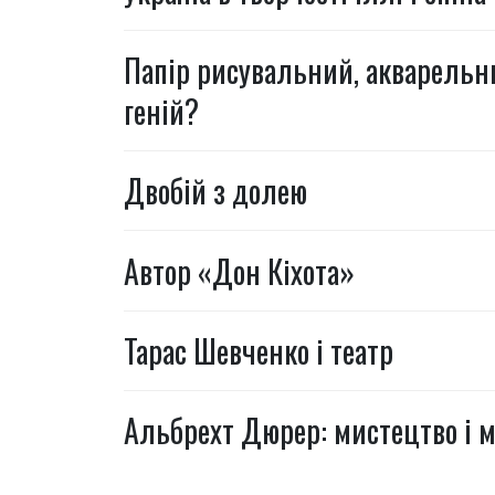
Папір рисувальний, акварельн
геній?
Двобій з долею
Автор «Дон Кіхота»
Тарас Шевченко і театр
Альбрехт Дюрер: мистецтво і 