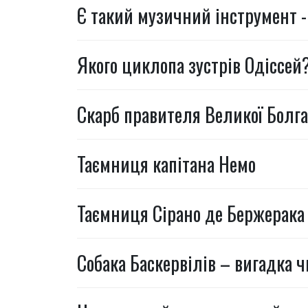
Є такий музичний інструмент -
Якого циклопа зустрів Одіссей
Скарб правителя Великої Болга
Таємниця капітана Немо
Таємниця Сірано де Бержерака
Собака Баскервілів – вигадка 