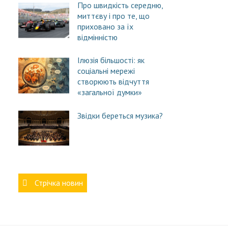
Про швидкість середню,
миттєву і про те, що
приховано за їх
відмінністю
Ілюзія більшості: як
соціальні мережі
створюють відчуття
«загальної думки»
Звідки береться музика?
Стрічка новин