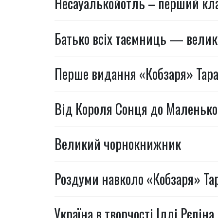
Несауалькойотль – перший кла
Батько всіх таємниць — велик
Перше видання «Кобзаря» Тар
Від Короля Сонця до Маленько
Великий чорнокнижник
Роздуми навколо «Кобзаря» Та
Україна в творчості Іллі Рєпіна