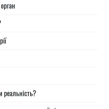
 орган
?
рії
чи реальність?