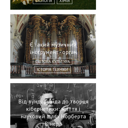
БІОЛОГІЯ
ХІМІЯ
Є такий музичний
інструмент - орган
СВІТОВА КУЛЬТУРА
ІСТОРІЯ ТЕХНІКИ
Від вундеркінда до творця
кібернетики: життя і
науковий шлях Норберта
Вінера