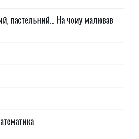
ий, пастельний… На чому малював
математика