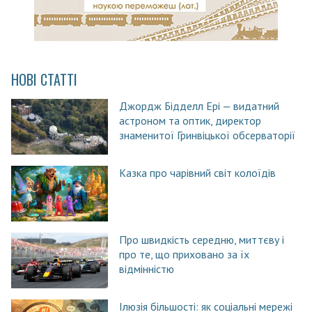
НОВІ СТАТТІ
Джордж Бідделл Ері — видатний
астроном та оптик, директор
знаменитої Гринвіцької обсерваторії
Казка про чарівний світ колоїдів
Про швидкість середню, миттєву і
про те, що приховано за їх
відмінністю
Ілюзія більшості: як соціальні мережі