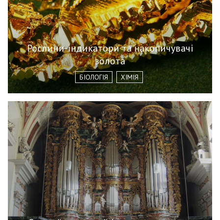
Рослини-індикатори та накопичувачі
золота
БІОЛОГІЯ
ХІМІЯ