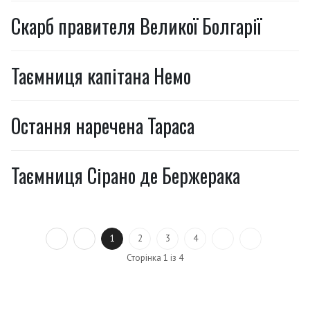
Скарб правителя Великої Болгарії
Таємниця капітана Немо
Остання наречена Тараса
Таємниця Сірано де Бержерака
1
2
3
4
Сторінка 1 із 4