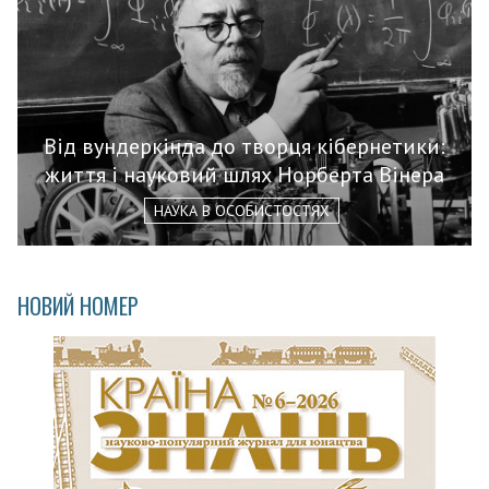
Від вундеркінда до творця кібернетики:
життя і науковий шлях Норберта Вінера
НАУКА В ОСОБИСТОСТЯХ
НОВИЙ НОМЕР