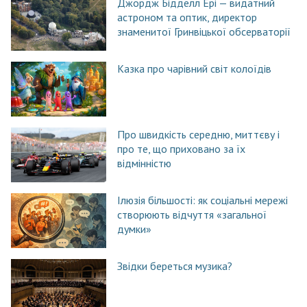
Джордж Бідделл Ері — видатний
астроном та оптик, директор
знаменитої Гринвіцької обсерваторії
Казка про чарівний світ колоїдів
Про швидкість середню, миттєву і
про те, що приховано за їх
відмінністю
Ілюзія більшості: як соціальні мережі
створюють відчуття «загальної
думки»
Звідки береться музика?