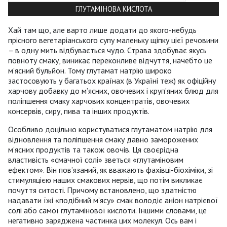
ГЛУТАМІНОВА КИСЛОТА
Хай там що, але варто лише додати до якого-небудь
прісного вегетаріанського супу маленьку щіпку цієї речовини
– в одну мить відбувається чудо. Страва здобуває якусь
повноту смаку, виникає переконливе відчуття, начебто це
м’ясний бульйон. Тому глутамат натрію широко
застосовують у багатьох країнах (в Україні теж) як офіційну
харчову добавку до м’ясних, овочевих і круп’яних блюд для
поліпшення смаку харчових концентратів, овочевих
консервів, сиру, пива та інших продуктів.
Особливо доцільно користуватися глутаматом натрію для
відновлення та поліпшення смаку давно заморожених
м’ясних продуктів та також овочів. Ця своєрідна
властивість «смачної солі» зветься «глутаміновим
ефектом». Він пов’язаний, як вважають фахівці-біохіміки, зі
стимуляцією наших смакових нервів, що потім викликає
почуття ситості. Причому встановлено, що здатністю
надавати їжі «подібний м’ясу» смак володіє аніон натрієвої
солі або самої глутамінової кислоти. Іншими словами, це
негативно заряджена частинка цих молекул. Ось вам і