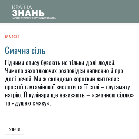
№7, 2024
Смачна сіль
Гідними опису бувають не тільки долі людей.
Чимало захоплюючих розповідей написано й про
долі речей. Ми ж складемо короткий життєпис
простої глутамінової кислоти та її солі – глутамату
натрію. ЇЇ кулінари ще називають – «смачною сіллю»
та «душею смаку».
ХІМІЯ