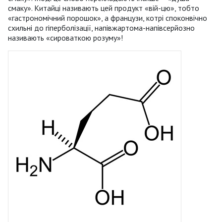
смаку». Китайці називають цей продукт «вій-цю», тобто
«гастрономічний порошок», а французи, котрі споконвічно
схильні до гіперболізації, напівжартома-напівсерйозно
називають «сироваткою розуму»!