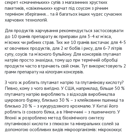
секрет «смачненьких» супів з магазинних хрустких
пакетиків, «свіженьких» курчат під соусом з річним
терміном зберігання… та й багатьох інших чудес сучасних
харчових технологій.
Для продуктів харчування рекомендується застосовувати
до 10 грамів препарату як приправи для 3-4 кг м’яса,
м’ясних чи рибних страв. Тих же 10 грамів вистачає для 4-5
кг овочевих продуктів, для 2 кг бобів і рису, для 6-7 літрів
супу, соусів та м’ясного бульйону. Для консервів глутамат
натрію просто знахідка, тому що при термічній обробці
продукти часто втрачають свій смак. Тут використовують 2
грами препарату на кілограм консервів.
З чого ж роблять глутамат натрію та глутамінову кислоту?
Певно, кому з чого вигідно. У США, наприклад, більше 50 %
глутамату натрію виробляють з відходів виробництва
цукрового буряку, близько 30 % – з клейковини пшениці та
близько 20 % – з кукурудзяного крохмалю. У Китаї його
роблять із соєвого білка, а в Німеччині – з пшеничного. У
Японії ж розроблено метод біохімічного синтезу
глутамінової кислоти з глюкози та мінеральних солей за
допомогою особливих видів мікроорганізмів: мікрококкус