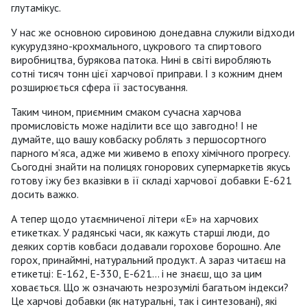
глутамікус.
У нас же основною сировиною донедавна служили відходи
кукурудзяно-крохмального, цукрового та спиртового
виробництва, бурякова патока. Нині в світі виробляють
сотні тисяч тонн цієї харчової приправи. І з кожним днем
розширюється сфера її застосування.
Таким чином, приємним смаком сучасна харчова
промисловість може наділити все що завгодно! І не
думайте, що вашу ковбаску роблять з першосортного
парного м’яса, адже ми живемо в епоху хімічного прогресу.
Сьогодні знайти на полицях гонорових супермаркетів якусь
готову їжу без вказівки в її складі харчової добавки Е-621
досить важко.
А тепер щодо утаємниченої літери «Е» на харчових
етикетках. У радянські часи, як кажуть старші люди, до
деяких сортів ковбаси додавали горохове борошно. Але
горох, принаймні, натуральний продукт. А зараз читаєш на
етикетці: Е-162, Е-330, Е-621… і не знаєш, що за цим
ховається. Що ж означають незрозумілі багатьом індекси?
Це харчові добавки (як натуральні, так і синтезовані), які