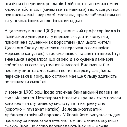
психічних і нервових розладів. І дійсно, останнім часом ця
кислота або її солі (кальцієва та магнієва) застосовуються
при виснаженні нервової системи, при ослабленні пам’яті
та у деяких інших аналогічних випадках.
У далекому від нас 1909 році японський професор
Ікеда
із
Токійського університету вирішив з’ясувати, чому їжа,
присмачена сушеними водоростями (для цього жителі
Далекого Сходу користуються переважно ламінарією –
морською капустою), стає смачнішою та апетитнішою. І тут
зненацька з’ясувалося, що своєю дією сушена ламінарія
зобов’язана саме глутаміновій кислоті. Виділивши її в
чистому виді та одержавши потім натрієву сіль, Ікеда
переконався в тому, що остання має ще більшу здатність
поліпшувати смак їжі.
У тому ж 1909 році Ікеда отримав британський патент на
своє відкриття. Незабаром у багатьох країнах світу почали
виготовляти глутамінову кислоту та її натрієву сіль
(коротко – глутамат натрію). Це ледь жовтуватий
дрібнокристалічний порошок. У Японії його випускають для
продажу за назвою «адзі-но-мото», що означає «сутність
смаку». Іноді це слово перекладають інакше – «душа