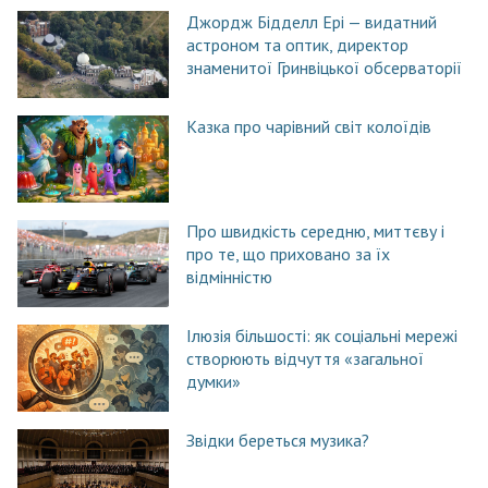
Джордж Бідделл Ері — видатний
астроном та оптик, директор
знаменитої Гринвіцької обсерваторії
Казка про чарівний світ колоїдів
Про швидкість середню, миттєву і
про те, що приховано за їх
відмінністю
Ілюзія більшості: як соціальні мережі
створюють відчуття «загальної
думки»
Звідки береться музика?