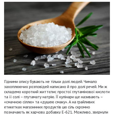
Гідними опису бувають не тільки долі людей. Чимало
захоплюючих розповідей написано й про долі речей. Ми ж
складемо короткий життєпис простої глутамінової кислоти
та її солі – глутамату натрію. ЇЇ кулінари ще називають –
«смачною сіллю» та «душею смаку». А на грайливих
етикетках магазинних продуктів цю сіль скромно
позначають як харчову добавку Е-621. Можливо, звернули