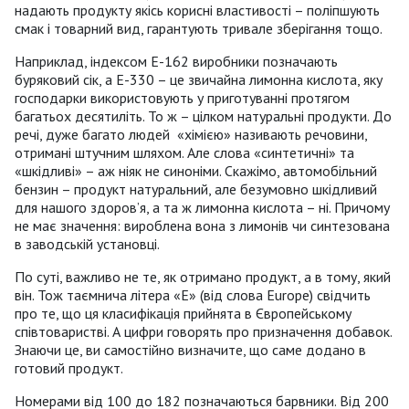
надають продукту якісь корисні властивості – поліпшують
смак і товарний вид, гарантують тривале зберігання тощо.
Наприклад, індексом Е-162 виробники позначають
буряковий сік, а Е-330 – це звичайна лимонна кислота, яку
господарки використовують у приготуванні протягом
багатьох десятиліть. То ж – цілком натуральні продукти. До
речі, дуже багато людей «хімією» називають речовини,
отримані штучним шляхом. Але слова «синтетичні» та
«шкідливі» – аж ніяк не синоніми. Скажімо, автомобільний
бензин – продукт натуральний, але безумовно шкідливий
для нашого здоров’я, а та ж лимонна кислота – ні. Причому
не має значення: вироблена вона з лимонів чи синтезована
в заводській установці.
По суті, важливо не те, як отримано продукт, а в тому, який
він. Тож таємнича літера «Е» (від слова Europe) свідчить
про те, що ця класифікація прийнята в Європейському
співтоваристві. А цифри говорять про призначення добавок.
Знаючи це, ви самостійно визначите, що саме додано в
готовий продукт.
Номерами від 100 до 182 позначаються барвники. Від 200