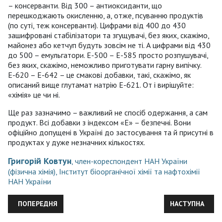
– консерванти. Від 300 – антиоксиданти, що
перешкоджають окисленню, а, отже, псуванню продуктів
(по суті, теж консерванти). Цифрами від 400 до 430
зашифровані стабілізатори та згущувачі, без яких, скажімо,
майонез або кетчуп будуть зовсім не ті. А цифрами від 430
до 500 – емульгатори. Е-500 – Е-585 просто розпушувачі,
без яких, скажімо, неможливо приготувати гарну випічку.
Е-620 – Е-642 – це смакові добавки, такі, скажімо, як
описаний вище глутамат натрію Е-621. От і вирішуйте:
«хімія» це чи ні.
Ще раз зазначимо – важливий не спосіб одержання, а сам
продукт. Всі добавки з індексом «Е» – безпечні. Вони
офіційно допущені в Україні до застосування та й присутні в
продуктах у дуже незначних кількостях.
Григорій Ковтун
, член-кореспондент НАН України
(фізична хімія), Інститут біоорганічної хімії та нафтохімії
НАН України
ПОПЕРЕДНЯ СТАТТЯ: ЧОМУ АЛЬБЕРТ ЕЙНШТЕЙН НЕ ПРИЙНЯВ СУ
НАСТУПНА СТАТ
ПОПЕРЕДНЯ
НАСТУПНА