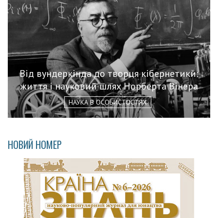
Від вундеркінда до творця кібернетики:
життя і науковий шлях Норберта Вінера
НАУКА В ОСОБИСТОСТЯХ
НОВИЙ НОМЕР