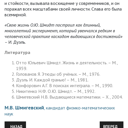
и стойкости, вызывала восхищение у современников, и он
поражал всех масштабами своей личности. Слава его была
всемирной.
«Свою жизнь О.Ю. Шмидт построил как длинный,
многолетний эксперимент, который увенчался редким в
человеческой практике каскадом выдающихся достижений
»
–
И. Дуэль.
Литература
Отто Юльевич Шмидт. Жизнь и деятельность. – М.,
1959.
Голованов Я. Этюды об учёных. – М., 1976.
Дуэль И. Каждой гранью! – М., 1981.
Конфорович А.Г. В поисках интеграла. – М., 1990.
Никитенко Н.Ф. О.Ю. Шмидт. – М., 1992.
Шмигевский Н.В. Выдающиеся математики. – Х., 2004.
М.В. Шмигевский
, кандидат физико-математических
наук
ПРЕДЫДУЩИЙ: МОРЯК-ХУДОЖНИК АЛЕКСАНДР БОЛТИН
СЛЕДУЮЩИЙ:
НАЗАД
ВПЕРЕД