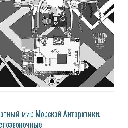
вотный мир Морской Антарктики.
спозвоночные